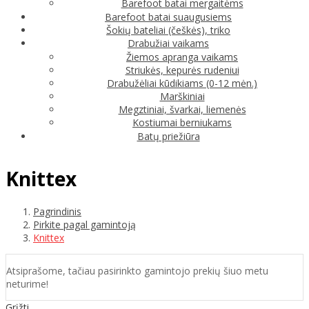
Barefoot batai mergaitėms
Barefoot batai suaugusiems
Šokių bateliai (češkės), triko
Drabužiai vaikams
Žiemos apranga vaikams
Striukės, kepurės rudeniui
Drabužėliai kūdikiams (0-12 mėn.)
Marškiniai
Megztiniai, švarkai, liemenės
Kostiumai berniukams
Batų priežiūra
Knittex
Pagrindinis
Pirkite pagal gamintoją
Knittex
Atsiprašome, tačiau pasirinkto gamintojo prekių šiuo metu
neturime!
Grįžti