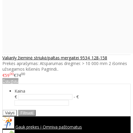
Valianly žieminė striukė/paltas mergaitei 9534_128-158
Prekės aprašymas: Atsparumas drėgmei: > 10 000 mm 2 išorinės
užsegamos kišenės Pagrindi..
00
00
€59
€74
Daugiau
Kaina
€
- €
Valyti
Filtruoti
Gauk prekes į Omniva paštomatus