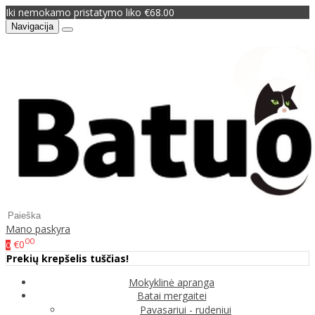
Iki nemokamo pristatymo liko €68.00
Navigacija
Mano paskyra
00
€0
0
Prekių krepšelis tuščias!
Mokyklinė apranga
Batai mergaitei
Pavasariui - rudeniui