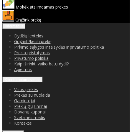
Mokėk atsiimdamas prekes
Grąžink prekę
Informacija
Dydžių lentelės
Grąžinti/keisti prekę
Pirkimo sąlygos ir taisyklės ir privatumo politika
Prekių pristatymas
Privatumo politika
Kaip iširinkti vaiko batų dydį?
Apie mus
Klientų aptarnavimas
Visos prekės
Prekės su nuolaida
Gamintojai
Prekių grąžinimai
Dovanų kuponai
Svetainės medis
Kontaktai