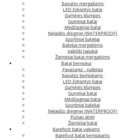
Basutės mergaitėms
LED žybsintys batai
Guminės klumpės
Guminiai batai
Medžiaginiai batai
Nelaidūs drėgmei (WATERPROOF)
Sportiniai bateliai
Bateliai mergaitėms
Vaikiški tapukai
Žieminiai batai mergaitėms
Batai berniukui
Pavasariui - rudeniui
Basutės berniukams
LED žybsintys batai
Guminės klumpės
Guminiai batai
Medžiaginiai batai
Sportiniai bateliai
Nelaidūs drėgmei (WATERPROOF)
Pusiau atviri
Žieminiai batai
Barefoot batai vaikams
Barefoot batai berniukams