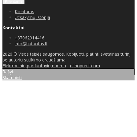
Klientams
Klientams
Užsakymų istorija
Kontaktai
+37062914416
info@batuotas.lt
2026 © Visos teisės saugomos. Kopijuoti, platinti svetainės turinį
be autorių sutikimo draudžiama.
Elektroninių parduotuvių nuoma
-
eshoprent.com
Rašyti
Skambinti