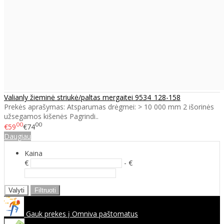
Valianly žieminė striukė/paltas mergaitei 9534_128-158
Prekės aprašymas: Atsparumas drėgmei: > 10 000 mm 2 išorinės
užsegamos kišenės Pagrindi..
00
00
€59
€74
Daugiau
Kaina
€
- €
Valyti
Filtruoti
Gauk prekes į Omniva paštomatus