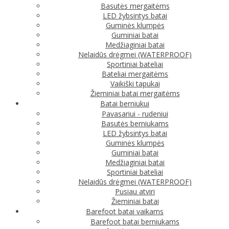
Basutės mergaitėms
LED žybsintys batai
Guminės klumpės
Guminiai batai
Medžiaginiai batai
Nelaidūs drėgmei (WATERPROOF)
Sportiniai bateliai
Bateliai mergaitėms
Vaikiški tapukai
Žieminiai batai mergaitėms
Batai berniukui
Pavasariui - rudeniui
Basutės berniukams
LED žybsintys batai
Guminės klumpės
Guminiai batai
Medžiaginiai batai
Sportiniai bateliai
Nelaidūs drėgmei (WATERPROOF)
Pusiau atviri
Žieminiai batai
Barefoot batai vaikams
Barefoot batai berniukams