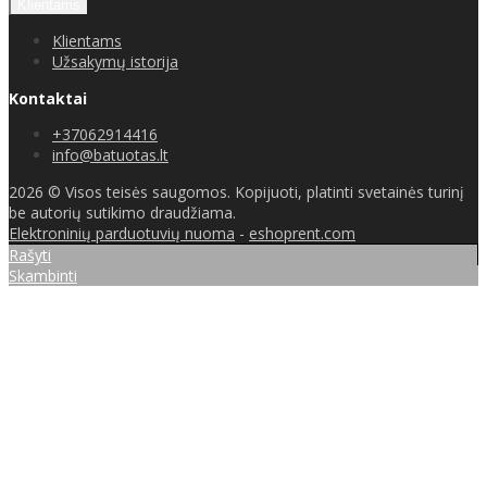
Klientams
Klientams
Užsakymų istorija
Kontaktai
+37062914416
info@batuotas.lt
2026 © Visos teisės saugomos. Kopijuoti, platinti svetainės turinį
be autorių sutikimo draudžiama.
Elektroninių parduotuvių nuoma
-
eshoprent.com
Rašyti
Skambinti