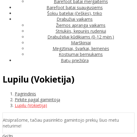
Barefoot batai mergaitėms
Barefoot batai suaugusiems
Šokių bateliai (češkės), triko
Drabužiai vaikams
Žiemos apranga vaikams
Striukės, kepurės rudeniui
Drabužėliai kūdikiams (0-12 mėn.)
Marškiniai
Megztiniai, švarkai, liemenės
Kostiumai berniukams
Batų priežiūra
Lupilu (Vokietija)
Pagrindinis
Pirkite pagal gamintoją
Lupilu (Vokietija)
Atsiprašome, tačiau pasirinkto gamintojo prekių šiuo metu
neturime!
Grįžti