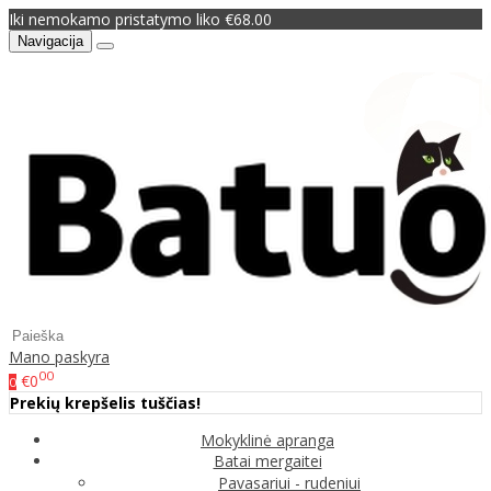
Iki nemokamo pristatymo liko €68.00
Navigacija
Mano paskyra
00
€0
0
Prekių krepšelis tuščias!
Mokyklinė apranga
Batai mergaitei
Pavasariui - rudeniui