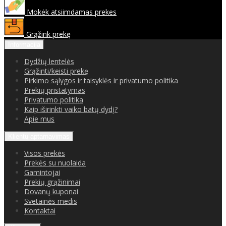
Mokėk atsiimdamas prekes
Grąžink prekę
Informacija
Dydžių lentelės
Grąžinti/keisti prekę
Pirkimo sąlygos ir taisyklės ir privatumo politika
Prekių pristatymas
Privatumo politika
Kaip iširinkti vaiko batų dydį?
Apie mus
Klientų aptarnavimas
Visos prekės
Prekės su nuolaida
Gamintojai
Prekių grąžinimai
Dovanų kuponai
Svetainės medis
Kontaktai