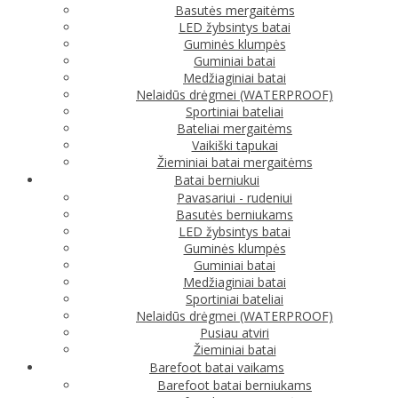
Basutės mergaitėms
LED žybsintys batai
Guminės klumpės
Guminiai batai
Medžiaginiai batai
Nelaidūs drėgmei (WATERPROOF)
Sportiniai bateliai
Bateliai mergaitėms
Vaikiški tapukai
Žieminiai batai mergaitėms
Batai berniukui
Pavasariui - rudeniui
Basutės berniukams
LED žybsintys batai
Guminės klumpės
Guminiai batai
Medžiaginiai batai
Sportiniai bateliai
Nelaidūs drėgmei (WATERPROOF)
Pusiau atviri
Žieminiai batai
Barefoot batai vaikams
Barefoot batai berniukams