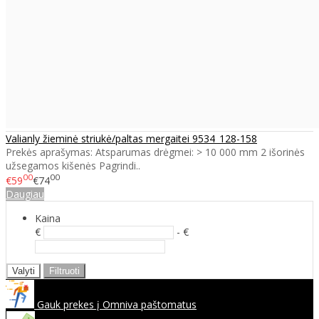
Valianly žieminė striukė/paltas mergaitei 9534_128-158
Prekės aprašymas: Atsparumas drėgmei: > 10 000 mm 2 išorinės
užsegamos kišenės Pagrindi..
00
00
€59
€74
Daugiau
Kaina
€
- €
Valyti
Filtruoti
Gauk prekes į Omniva paštomatus