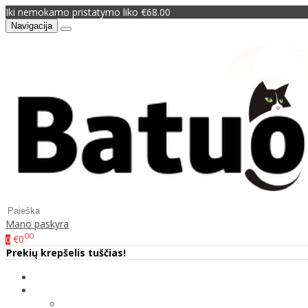
Iki nemokamo pristatymo liko €68.00
Navigacija
Mano paskyra
00
€0
0
Prekių krepšelis tuščias!