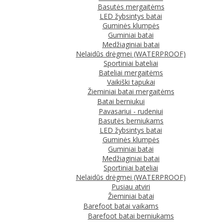
Basutės mergaitėms
LED žybsintys batai
Guminės klumpės
Guminiai batai
Medžiaginiai batai
Nelaidūs drėgmei (WATERPROOF)
Sportiniai bateliai
Bateliai mergaitėms
Vaikiški tapukai
Žieminiai batai mergaitėms
Batai berniukui
Pavasariui - rudeniui
Basutės berniukams
LED žybsintys batai
Guminės klumpės
Guminiai batai
Medžiaginiai batai
Sportiniai bateliai
Nelaidūs drėgmei (WATERPROOF)
Pusiau atviri
Žieminiai batai
Barefoot batai vaikams
Barefoot batai berniukams