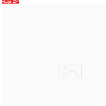
%
Akcija
-20