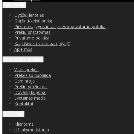
Informacija
Dydžių lentelės
Grąžinti/keisti prekę
Pirkimo sąlygos ir taisyklės ir privatumo politika
Prekių pristatymas
Privatumo politika
Kaip iširinkti vaiko batų dydį?
Apie mus
Klientų aptarnavimas
Visos prekės
Prekės su nuolaida
Gamintojai
Prekių grąžinimai
Dovanų kuponai
Svetainės medis
Kontaktai
Klientams
Klientams
Užsakymų istorija