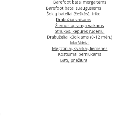
Barefoot batai mergaitėms
Barefoot batai suaugusiems
Šokių bateliai (češkės), triko
Drabužiai vaikams
Žiemos apranga vaikams
Striukės, kepurės rudeniui
Drabužėliai kūdikiams (0-12 mėn.)
Marškiniai
Megztiniai, švarkai, liemenės
Kostiumai berniukams
Batų priežiūra
!