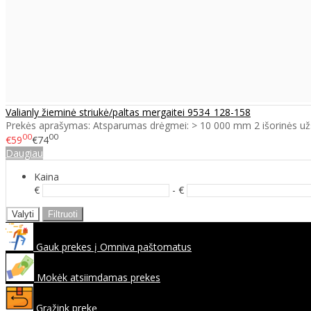
Valianly žieminė striukė/paltas mergaitei 9534_128-158
Prekės aprašymas: Atsparumas drėgmei: > 10 000 mm 2 išorinės už
00
00
€59
€74
Daugiau
Kaina
€
- €
Valyti
Filtruoti
Gauk prekes į Omniva paštomatus
Mokėk atsiimdamas prekes
Grąžink prekę