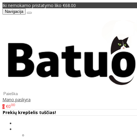
Iki nemokamo pristatymo liko €68.00
Navigacija
Mano paskyra
00
€0
0
Prekių krepšelis tuščias!