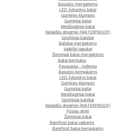
Basutės mergaitėms
LED žybsintys batai
Guminės klumpės
Guminiai batai
Medžiaginiai batai
Nelaidūs drėgmei (WATERPROOF)
Sportiniai bateliai
Bateliai mergaitėms
Vaikiški tapukai
Žieminiai batai mergaitėms
Batai berniukui
Pavasariui - rudeniui
Basutės berniukams
LED žybsintys batai
Guminės klumpės
Guminiai batai
Medžiaginiai batai
Sportiniai bateliai
Nelaidūs drėgmei (WATERPROOF)
Pusiau atviri
Žieminiai batai
Barefoot batai vaikams
Barefoot batai berniukams