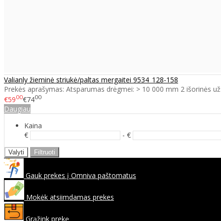
Valianly žieminė striukė/paltas mergaitei 9534_128-158
Prekės aprašymas: Atsparumas drėgmei: > 10 000 mm 2 išorinės už
00
00
€59
€74
Daugiau
Kaina
€
- €
Valyti
Filtruoti
Gauk prekes į Omniva paštomatus
Mokėk atsiimdamas prekes
Grąžink prekę