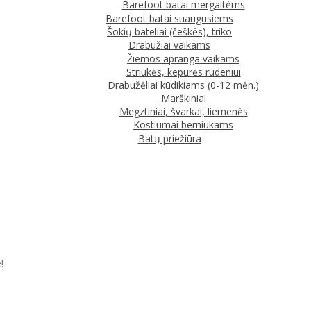
Barefoot batai mergaitėms
Barefoot batai suaugusiems
Šokių bateliai (češkės), triko
Drabužiai vaikams
Žiemos apranga vaikams
Striukės, kepurės rudeniui
Drabužėliai kūdikiams (0-12 mėn.)
Marškiniai
Megztiniai, švarkai, liemenės
Kostiumai berniukams
Batų priežiūra
!