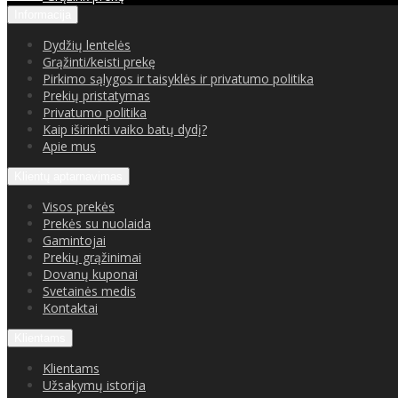
Informacija
Dydžių lentelės
Grąžinti/keisti prekę
Pirkimo sąlygos ir taisyklės ir privatumo politika
Prekių pristatymas
Privatumo politika
Kaip iširinkti vaiko batų dydį?
Apie mus
Klientų aptarnavimas
Visos prekės
Prekės su nuolaida
Gamintojai
Prekių grąžinimai
Dovanų kuponai
Svetainės medis
Kontaktai
Klientams
Klientams
Užsakymų istorija