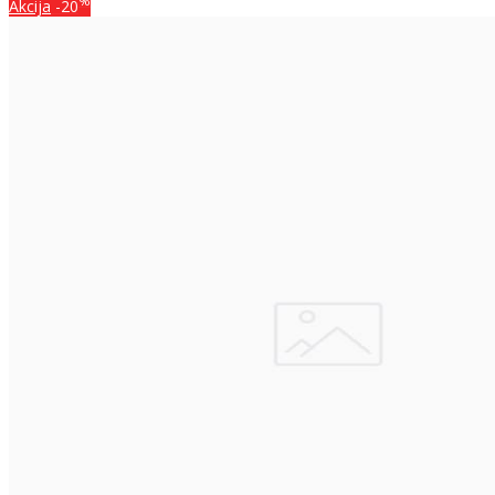
%
Akcija
-20