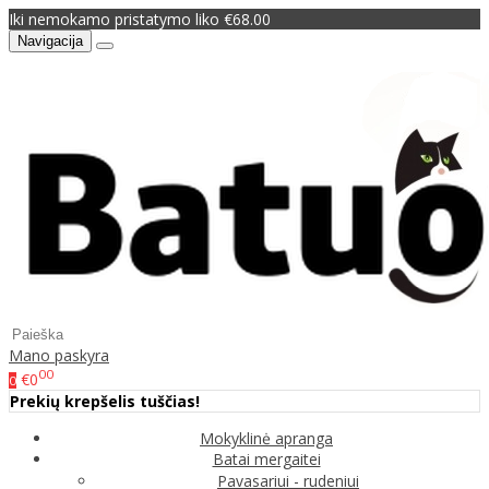
Iki nemokamo pristatymo liko €68.00
Navigacija
Mano paskyra
00
€0
0
Prekių krepšelis tuščias!
Mokyklinė apranga
Batai mergaitei
Pavasariui - rudeniui