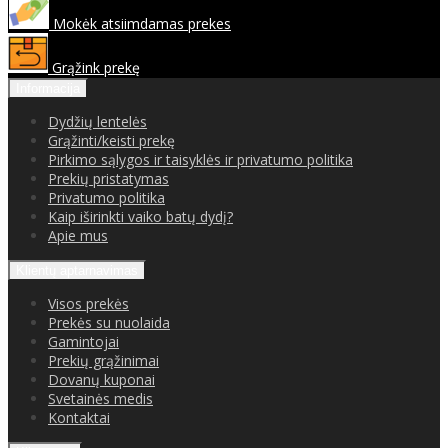
Mokėk atsiimdamas prekes
Grąžink prekę
Informacija
Dydžių lentelės
Grąžinti/keisti prekę
Pirkimo sąlygos ir taisyklės ir privatumo politika
Prekių pristatymas
Privatumo politika
Kaip iširinkti vaiko batų dydį?
Apie mus
Klientų aptarnavimas
Visos prekės
Prekės su nuolaida
Gamintojai
Prekių grąžinimai
Dovanų kuponai
Svetainės medis
Kontaktai