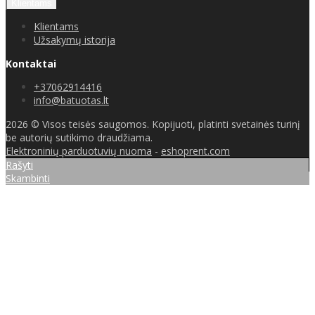
Klientams
Klientams
Užsakymų istorija
Kontaktai
+37062914416
info@batuotas.lt
2026 © Visos teisės saugomos. Kopijuoti, platinti svetainės turinį
be autorių sutikimo draudžiama.
Elektroninių parduotuvių nuoma
-
eshoprent.com
Rašyti
Skambinti