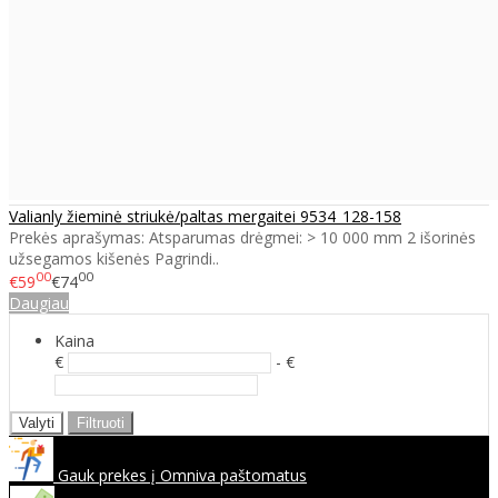
Valianly žieminė striukė/paltas mergaitei 9534_128-158
Prekės aprašymas: Atsparumas drėgmei: > 10 000 mm 2 išorinės
užsegamos kišenės Pagrindi..
00
00
€59
€74
Daugiau
Kaina
€
- €
Valyti
Filtruoti
Gauk prekes į Omniva paštomatus