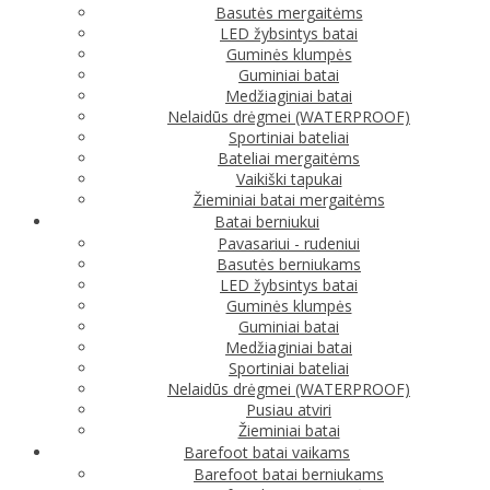
Basutės mergaitėms
LED žybsintys batai
Guminės klumpės
Guminiai batai
Medžiaginiai batai
Nelaidūs drėgmei (WATERPROOF)
Sportiniai bateliai
Bateliai mergaitėms
Vaikiški tapukai
Žieminiai batai mergaitėms
Batai berniukui
Pavasariui - rudeniui
Basutės berniukams
LED žybsintys batai
Guminės klumpės
Guminiai batai
Medžiaginiai batai
Sportiniai bateliai
Nelaidūs drėgmei (WATERPROOF)
Pusiau atviri
Žieminiai batai
Barefoot batai vaikams
Barefoot batai berniukams