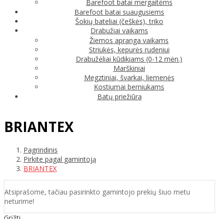
Barefoot batai mergaitėms
Barefoot batai suaugusiems
Šokių bateliai (češkės), triko
Drabužiai vaikams
Žiemos apranga vaikams
Striukės, kepurės rudeniui
Drabužėliai kūdikiams (0-12 mėn.)
Marškiniai
Megztiniai, švarkai, liemenės
Kostiumai berniukams
Batų priežiūra
BRIANTEX
Pagrindinis
Pirkite pagal gamintoją
BRIANTEX
Atsiprašome, tačiau pasirinkto gamintojo prekių šiuo metu
neturime!
Grįžti