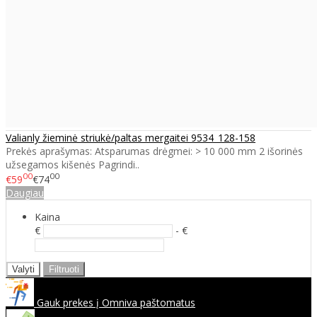
Valianly žieminė striukė/paltas mergaitei 9534_128-158
Prekės aprašymas: Atsparumas drėgmei: > 10 000 mm 2 išorinės
užsegamos kišenės Pagrindi..
00
00
€59
€74
Daugiau
Kaina
€
- €
Valyti
Filtruoti
Gauk prekes į Omniva paštomatus