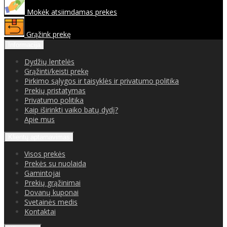
Mokėk atsiimdamas prekes
Grąžink prekę
Informacija
Dydžių lentelės
Grąžinti/keisti prekę
Pirkimo sąlygos ir taisyklės ir privatumo politika
Prekių pristatymas
Privatumo politika
Kaip iširinkti vaiko batų dydį?
Apie mus
Klientų aptarnavimas
Visos prekės
Prekės su nuolaida
Gamintojai
Prekių grąžinimai
Dovanų kuponai
Svetainės medis
Kontaktai