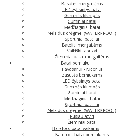
Basutės mergaitėms
LED žybsintys batai
Guminės klumpės
Guminiai batai
Medžiaginiai batai
Nelaidūs drėgmei (WATERPROOF)
Sportiniai bateliai
Bateliai mergaitėms
Vaikiški tapukai
Žieminiai batai mergaitėms
Batai berniukui
Pavasariui - rudeniui
Basutės berniukams
LED žybsintys batai
Guminės klumpės
Guminiai batai
Medžiaginiai batai
Sportiniai bateliai
Nelaidūs drėgmei (WATERPROOF)
Pusiau atviri
Žieminiai batai
Barefoot batai vaikams
Barefoot batai berniukams