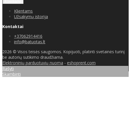
Klientams
Klientams
Užsakymų istorija
Kontaktai
+37062914416
info@batuotas.lt
2026 © Visos teisės saugomos. Kopijuoti, platinti svetainės turinį
be autorių sutikimo draudžiama.
Elektroninių parduotuvių nuoma
-
eshoprent.com
Rašyti
Skambinti