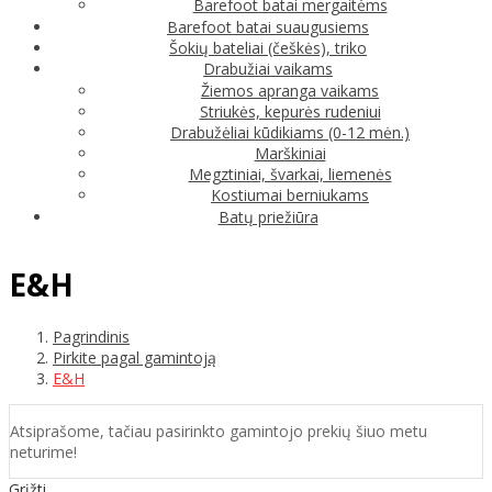
Barefoot batai mergaitėms
Barefoot batai suaugusiems
Šokių bateliai (češkės), triko
Drabužiai vaikams
Žiemos apranga vaikams
Striukės, kepurės rudeniui
Drabužėliai kūdikiams (0-12 mėn.)
Marškiniai
Megztiniai, švarkai, liemenės
Kostiumai berniukams
Batų priežiūra
E&H
Pagrindinis
Pirkite pagal gamintoją
E&H
Atsiprašome, tačiau pasirinkto gamintojo prekių šiuo metu
neturime!
Grįžti