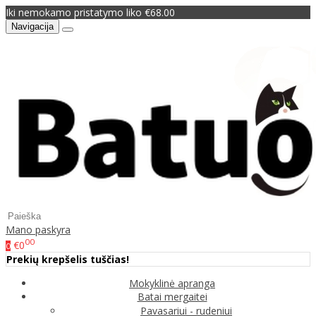
Iki nemokamo pristatymo liko €68.00
Navigacija
Mano paskyra
00
€0
0
Prekių krepšelis tuščias!
Mokyklinė apranga
Batai mergaitei
Pavasariui - rudeniui