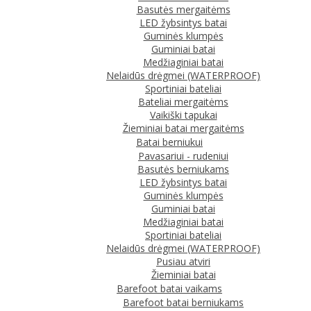
Basutės mergaitėms
LED žybsintys batai
Guminės klumpės
Guminiai batai
Medžiaginiai batai
Nelaidūs drėgmei (WATERPROOF)
Sportiniai bateliai
Bateliai mergaitėms
Vaikiški tapukai
Žieminiai batai mergaitėms
Batai berniukui
Pavasariui - rudeniui
Basutės berniukams
LED žybsintys batai
Guminės klumpės
Guminiai batai
Medžiaginiai batai
Sportiniai bateliai
Nelaidūs drėgmei (WATERPROOF)
Pusiau atviri
Žieminiai batai
Barefoot batai vaikams
Barefoot batai berniukams