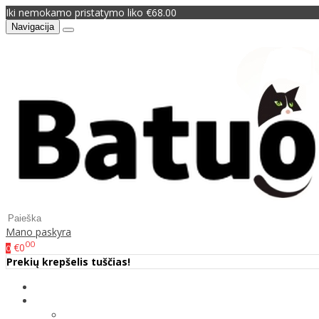
Iki nemokamo pristatymo liko €68.00
Navigacija
Mano paskyra
00
€0
0
Prekių krepšelis tuščias!