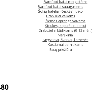
Barefoot batai mergaitėms
Barefoot batai suaugusiems
Šokių bateliai (češkės), triko
Drabužiai vaikams
Žiemos apranga vaikams
Striukės, kepurės rudeniui
Drabužėliai kūdikiams (0-12 mėn.)
Marškiniai
Megztiniai, švarkai, liemenės
Kostiumai berniukams
Batų priežiūra
480