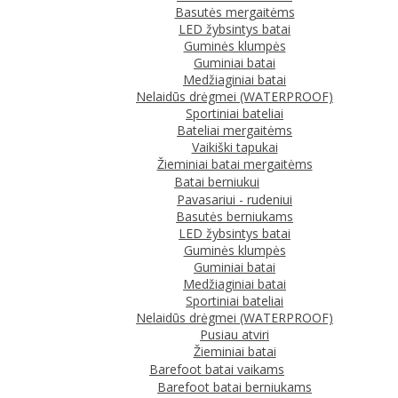
Basutės mergaitėms
LED žybsintys batai
Guminės klumpės
Guminiai batai
Medžiaginiai batai
Nelaidūs drėgmei (WATERPROOF)
Sportiniai bateliai
Bateliai mergaitėms
Vaikiški tapukai
Žieminiai batai mergaitėms
Batai berniukui
Pavasariui - rudeniui
Basutės berniukams
LED žybsintys batai
Guminės klumpės
Guminiai batai
Medžiaginiai batai
Sportiniai bateliai
Nelaidūs drėgmei (WATERPROOF)
Pusiau atviri
Žieminiai batai
Barefoot batai vaikams
Barefoot batai berniukams