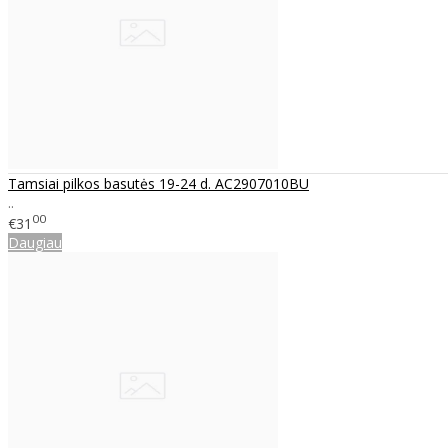
Tamsiai pilkos basutės 19-24 d. AC2907010BU
..
00
€31
Daugiau