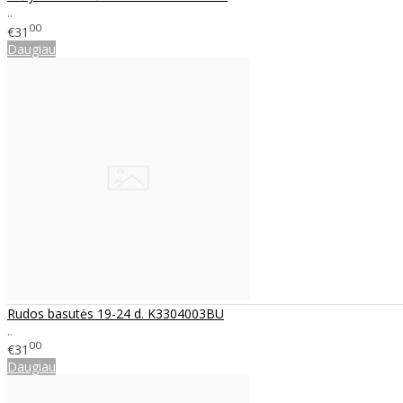
..
00
€31
Daugiau
Rudos basutės 19-24 d. K3304003BU
..
00
€31
Daugiau