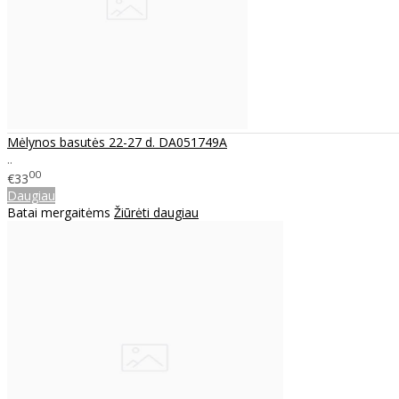
Mėlynos basutės 22-27 d. DA051749A
..
00
€33
Daugiau
Batai mergaitėms
Žiūrėti daugiau