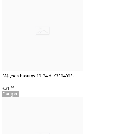
Mėlynos basutės 19-24 d. K3304003U
..
00
€31
Daugiau