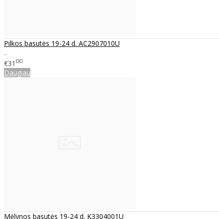
Pilkos basutės 19-24 d. AC2907010U
..
00
€31
Daugiau
Mėlynos basutės 19-24 d. K3304001U