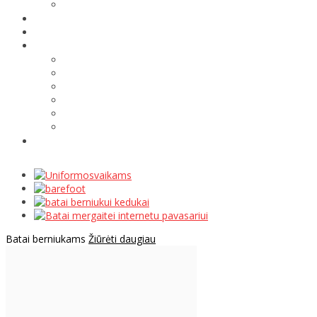
Batai berniukams
Žiūrėti daugiau