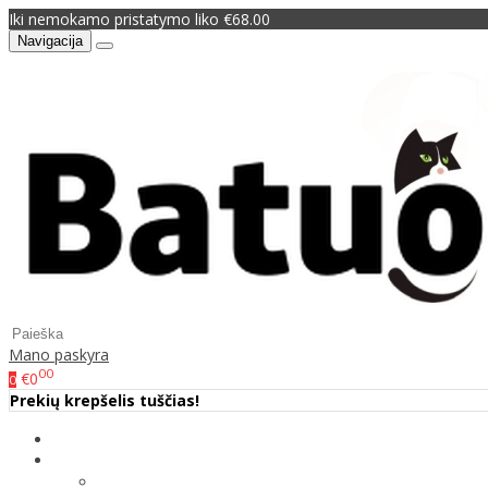
Iki nemokamo pristatymo liko €68.00
Navigacija
Mano paskyra
00
€0
0
Prekių krepšelis tuščias!