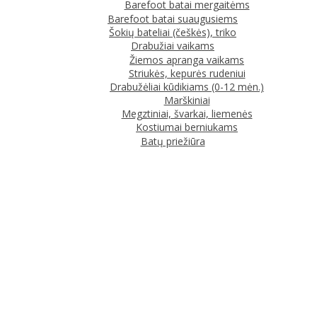
Barefoot batai mergaitėms
Barefoot batai suaugusiems
Šokių bateliai (češkės), triko
Drabužiai vaikams
Žiemos apranga vaikams
Striukės, kepurės rudeniui
Drabužėliai kūdikiams (0-12 mėn.)
Marškiniai
Megztiniai, švarkai, liemenės
Kostiumai berniukams
Batų priežiūra