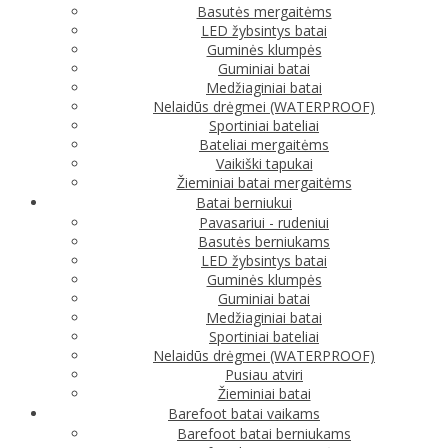
Basutės mergaitėms
LED žybsintys batai
Guminės klumpės
Guminiai batai
Medžiaginiai batai
Nelaidūs drėgmei (WATERPROOF)
Sportiniai bateliai
Bateliai mergaitėms
Vaikiški tapukai
Žieminiai batai mergaitėms
Batai berniukui
Pavasariui - rudeniui
Basutės berniukams
LED žybsintys batai
Guminės klumpės
Guminiai batai
Medžiaginiai batai
Sportiniai bateliai
Nelaidūs drėgmei (WATERPROOF)
Pusiau atviri
Žieminiai batai
Barefoot batai vaikams
Barefoot batai berniukams