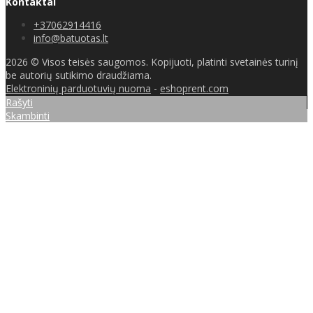
Kontaktai
+37062914416
info@batuotas.lt
2026 © Visos teisės saugomos. Kopijuoti, platinti svetainės turinį
be autorių sutikimo draudžiama.
Elektroninių parduotuvių nuoma
-
eshoprent.com
Rašyti
Skambinti