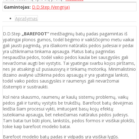
Gamintojas:
D.D.Step (Vengrija)
Aprašymas
D.D.Step
„BAREFOOT“
medžiaginių batų padas pagamintas iš
ypatingai plonos gumos, todėl bėgimo ir vaikščiojimo metu vaikai
gali jausti pagrindą, yra išlaikomi natūralūs pėdos judesiai ir pėdai
yra užtikrinama tinkama apsauga. Platus batų pagrindas
nespaudžia pėdos, todėl vaiko pėdos kaulai bei sausgyslės gali
nevaržomai augti bei vystytis. Tai ypatingai svarbu kojos pirštams,
nes jie atsakingi už pusiausvyrą ir tinkamą motoriką. Minimalistinio
dizaino avalynė užtikrina pėdos apsaugą ir yra ypatingai lanksti,
todėl vaiko pėdos sausgyslės ir raumenys gali nevaržomai
išsitempti ir susitraukti.
Kol nėra skausmo, raumenų ar kaulų sistemų problemų, vaikų
pėdos gali ir turėtų vystytis be trukdžių. Barefoot batų dėvėjimas
leidžia šiam procesui vykti, imituojant basų kojų efektą:
suteikiama apsauga, bet nekeičiamas natūralus pėdos judesys.
Tam batai turi būti ploni, lankstūs, pėdos formos ir visiškai plokšti,
tokie kaip barefoot modelio batai.
Barefoot modelio batų padas ir vidpadis yra visiškai lygūs.