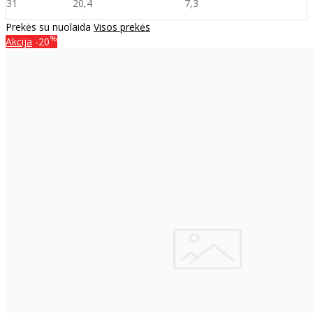
31
20,4
7,
3
Prekės su nuolaida
Visos prekės
%
Akcija
-20