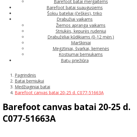
Barefoot batai mergaitėms
Barefoot batai suaugusiems
Šokių bateliai (češkės), triko
Drabužiai vaikams
Žiemos apranga vaikams
Striukės, kepurės rudeniui
Drabužėliai kūdikiams (0-12 mėn.)
Marškiniai
Megztiniai, švarkai, liemenės
Kostiumai berniukams
Batų priežiūra
Pagrindinis
Batai berniukui
Medžiaginiai batai
Barefoot canvas batai 20-25 d. C077-51663A
Barefoot canvas batai 20-25 d.
C077-51663A