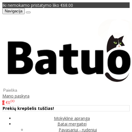
Iki nemokamo pristatymo liko €68.00
Navigacija
Mano paskyra
00
€0
0
Prekių krepšelis tuščias!
Mokyklinė apranga
Batai mergaitei
Pavasariui - rudeniui