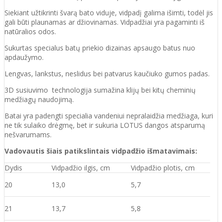
Siekiant užtikrinti švarą bato viduje, vidpadį galima išimti, todėl jis
gali būti plaunamas ar džiovinamas. Vidpadžiai yra pagaminti iš
natūralios odos.
Sukurtas specialus batų priekio dizainas apsaugo batus nuo
apdaužymo.
Lengvas, lankstus, neslidus bei patvarus kaučiuko
gumos
padas
.
3D susiuvimo technologija sumažina klijų bei kitų cheminių
medžiagų naudojimą.
Batai yra padengti specialia vandeniui nepralaidžia medžiaga, kuri
ne tik sulaiko drėgmę, bet ir sukuria LOTUS dangos atsparumą
nešvarumams.
Vadovautis šiais patikslintais vidpadžio išmatavimais:
Dydis
Vidpadžio ilgis, cm
Vidpadžio plotis, cm
20
13,0
5,7
21
13,7
5,8