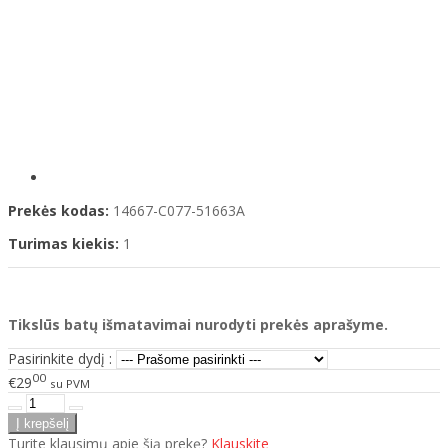
Prekės kodas:
14667-C077-51663A
Turimas kiekis:
1
Tikslūs batų išmatavimai nurodyti prekės aprašyme.
Pasirinkite dydį :
00
€29
su PVM
Turite klausimų apie šią prekę?
Klauskite