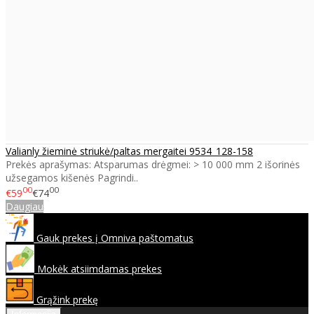
Valianly žieminė striukė/paltas mergaitei 9534_128-158
Prekės aprašymas: Atsparumas drėgmei: > 10 000 mm 2 išorinės
užsegamos kišenės Pagrindi..
00
00
€59
€74
Daugiau
Gauk prekes į Omniva paštomatus
Mokėk atsiimdamas prekes
Grąžink prekę