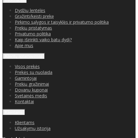
Informacija
Dydžių lentelės
Grąžinti/keisti prekę
Pirkimo sąlygos ir taisyklės ir privatumo politika
Prekių pristatymas
Privatumo politika
Kaip iširinkti vaiko batų dydį?
Apie mus
Klientų aptarnavimas
Visos prekės
Prekės su nuolaida
Gamintojai
Prekių grąžinimai
Dovanų kuponai
Svetainės medis
Kontaktai
Klientams
Klientams
Užsakymų istorija