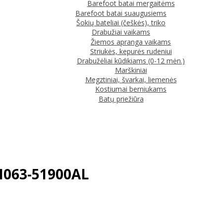
Barefoot batai mergaitėms
Barefoot batai suaugusiems
Šokių bateliai (češkės), triko
Drabužiai vaikams
Žiemos apranga vaikams
Striukės, kepurės rudeniui
Drabužėliai kūdikiams (0-12 mėn.)
Marškiniai
Megztiniai, švarkai, liemenės
Kostiumai berniukams
Batų priežiūra
 H063-51900AL