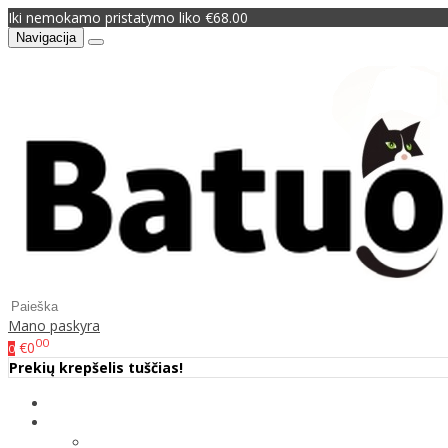
Iki nemokamo pristatymo liko €68.00
Navigacija
Mano paskyra
00
€0
0
Prekių krepšelis tuščias!