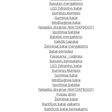
Basutės mergaitėms
LED žybsintys batai
Guminės klumpės
Guminiai batai
Medžiaginiai batai
Nelaidūs drėgmei (WATERPROOF)
Sportiniai bateliai
Bateliai mergaitėms
Vaikiški tapukai
Žieminiai batai mergaitėms
Batai berniukui
Pavasariui - rudeniui
Basutės berniukams
LED žybsintys batai
Guminės klumpės
Guminiai batai
Medžiaginiai batai
Sportiniai bateliai
Nelaidūs drėgmei (WATERPROOF)
Pusiau atviri
Žieminiai batai
Barefoot batai vaikams
Barefoot batai berniukams