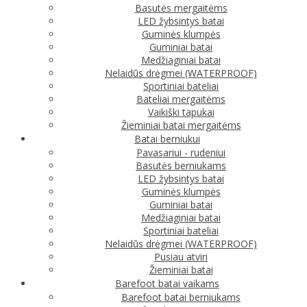
Basutės mergaitėms
LED žybsintys batai
Guminės klumpės
Guminiai batai
Medžiaginiai batai
Nelaidūs drėgmei (WATERPROOF)
Sportiniai bateliai
Bateliai mergaitėms
Vaikiški tapukai
Žieminiai batai mergaitėms
Batai berniukui
Pavasariui - rudeniui
Basutės berniukams
LED žybsintys batai
Guminės klumpės
Guminiai batai
Medžiaginiai batai
Sportiniai bateliai
Nelaidūs drėgmei (WATERPROOF)
Pusiau atviri
Žieminiai batai
Barefoot batai vaikams
Barefoot batai berniukams