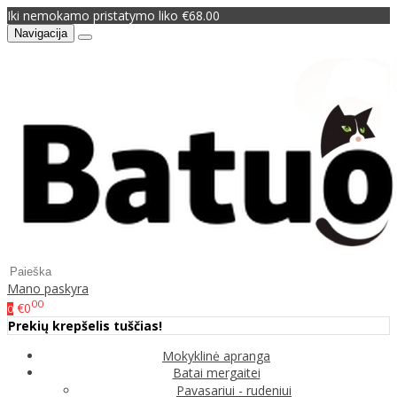
Iki nemokamo pristatymo liko €68.00
Navigacija
Mano paskyra
00
€0
0
Prekių krepšelis tuščias!
Mokyklinė apranga
Batai mergaitei
Pavasariui - rudeniui