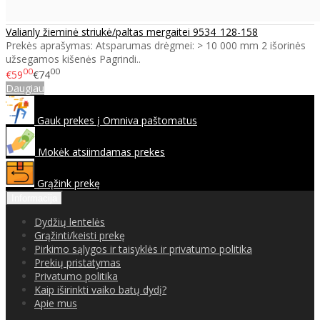
Valianly žieminė striukė/paltas mergaitei 9534_128-158
Prekės aprašymas: Atsparumas drėgmei: > 10 000 mm 2 išorinės
užsegamos kišenės Pagrindi..
00
00
€59
€74
Daugiau
Gauk prekes į Omniva paštomatus
Mokėk atsiimdamas prekes
Grąžink prekę
Informacija
Dydžių lentelės
Grąžinti/keisti prekę
Pirkimo sąlygos ir taisyklės ir privatumo politika
Prekių pristatymas
Privatumo politika
Kaip iširinkti vaiko batų dydį?
Apie mus