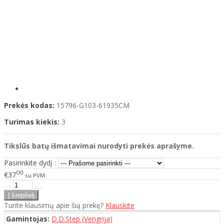
Prekės kodas:
15796-G103-61935CM
Turimas kiekis:
3
Tikslūs batų išmatavimai nurodyti prekės aprašyme.
Pasirinkite dydį :
00
€37
su PVM
Turite klausimų apie šią prekę?
Klauskite
Gamintojas:
D.D.Step (Vengrija)