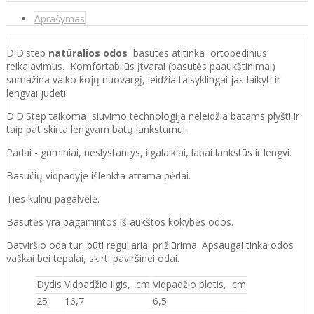
Aprašymas
D.D.step
natūralios odos
basutės atitinka ortopedinius
reikalavimus. Komfortabilūs įtvarai (basutės paaukštinimai)
sumažina vaiko kojų nuovargį, leidžia taisyklingai jas laikyti ir
lengvai judėti.
D.D.Step taikoma siuvimo technologija neleidžia batams plyšti ir
taip pat skirta lengvam batų lankstumui.
Padai - guminiai, neslystantys, ilgalaikiai, labai lankstūs ir lengvi.
Basučių vidpadyje išlenkta atrama pėdai.
Ties kulnu pagalvėlė.
Basutės yra pagamintos iš aukštos kokybės odos.
Batviršio oda turi būti reguliariai prižiūrima. Apsaugai tinka odos
vaškai bei tepalai, skirti paviršinei odai.
Dydis
Vidpadžio ilgis, cm
Vidpadžio plotis, cm
25
16,7
6,5