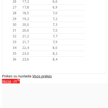
26
17,2
6,6
27
17,8
6,9
28
18,5
7,0
29
19,2
7,2
30
20,0
7,3
31
20,6
7,5
32
21,2
7,7
33
21,7
7,9
34
22,4
8,0
35
23,0
8,2
36
23,6
8,4
Prekės su nuolaida
Visos prekės
%
Akcija
-20