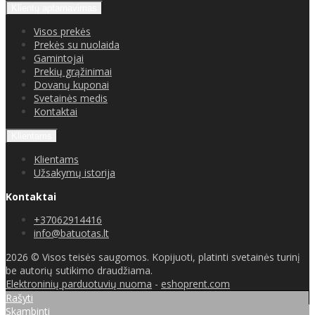
Klientų aptarnavimas
Visos prekės
Prekės su nuolaida
Gamintojai
Prekių grąžinimai
Dovanų kuponai
Svetainės medis
Kontaktai
Klientams
Klientams
Užsakymų istorija
Kontaktai
+37062914416
info@batuotas.lt
2026 © Visos teisės saugomos. Kopijuoti, platinti svetainės turinį
be autorių sutikimo draudžiama.
Elektroninių parduotuvių nuoma
-
eshoprent.com
Rašyti
Skambinti