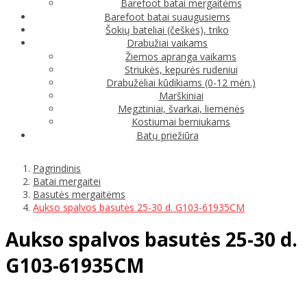
Barefoot batai mergaitėms
Barefoot batai suaugusiems
Šokių bateliai (češkės), triko
Drabužiai vaikams
Žiemos apranga vaikams
Striukės, kepurės rudeniui
Drabužėliai kūdikiams (0-12 mėn.)
Marškiniai
Megztiniai, švarkai, liemenės
Kostiumai berniukams
Batų priežiūra
Pagrindinis
Batai mergaitei
Basutės mergaitėms
Aukso spalvos basutės 25-30 d. G103-61935CM
Aukso spalvos basutės 25-30 d.
G103-61935CM