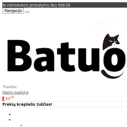
Iki nemokamo pristatymo liko €68.00
Navigacija
Mano paskyra
00
€0
0
Prekių krepšelis tuščias!