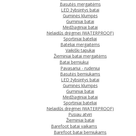
Basutės mergaitėms
LED žybsintys batai
Guminės klumpės
Guminiai batai
Medžiaginiai batai
Nelaidūs drėgmei (WATERPROOF)
Sportiniai bateliai
Bateliai mergaitėms
Vaikiški tapukai
Žieminiai batai mergaitėms
Batai berniukui
Pavasariui - rudeniui
Basutės berniukams
LED žybsintys batai
Guminės klumpės
Guminiai batai
Medžiaginiai batai
Sportiniai bateliai
Nelaidūs drėgmei (WATERPROOF)
Pusiau atviri
Žieminiai batai
Barefoot batai vaikams
Barefoot batai berniukams