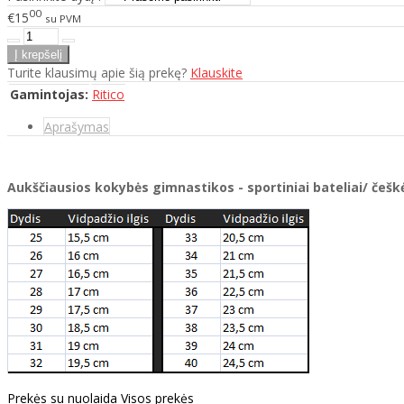
00
€15
su PVM
Turite klausimų apie šią prekę?
Klauskite
Gamintojas:
Ritico
Aprašymas
Aukščiausios kokybės gimnastikos - sportiniai bateliai/ češ
Prekės su nuolaida
Visos prekės