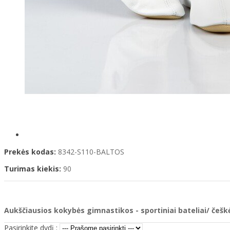
Prekės kodas:
8342-S110-BALTOS
Turimas kiekis:
90
Aukščiausios kokybės gimnastikos - sportiniai bateliai/ češ
Pasirinkite dydį :