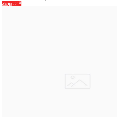
%
Akcija
-20