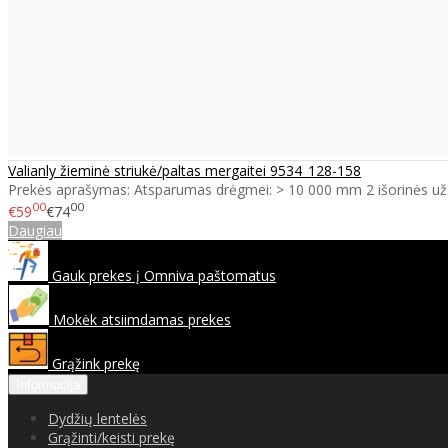
Valianly žieminė striukė/paltas mergaitei 9534_128-158
Prekės aprašymas: Atsparumas drėgmei: > 10 000 mm 2 išorinės už
00
00
€59
€74
Daugiau
Gauk prekes į Omniva paštomatus
Mokėk atsiimdamas prekes
Grąžink prekę
Informacija
Dydžių lentelės
Grąžinti/keisti prekę