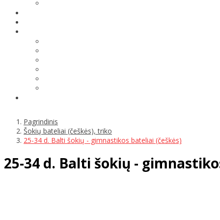
Pagrindinis
Šokių bateliai (češkės), triko
25-34 d. Balti šokių - gimnastikos bateliai (češkės)
25-34 d. Balti šokių - gimnastiko