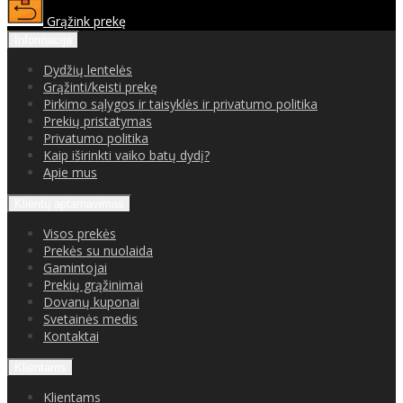
Grąžink prekę
Informacija
Dydžių lentelės
Grąžinti/keisti prekę
Pirkimo sąlygos ir taisyklės ir privatumo politika
Prekių pristatymas
Privatumo politika
Kaip iširinkti vaiko batų dydį?
Apie mus
Klientų aptarnavimas
Visos prekės
Prekės su nuolaida
Gamintojai
Prekių grąžinimai
Dovanų kuponai
Svetainės medis
Kontaktai
Klientams
Klientams