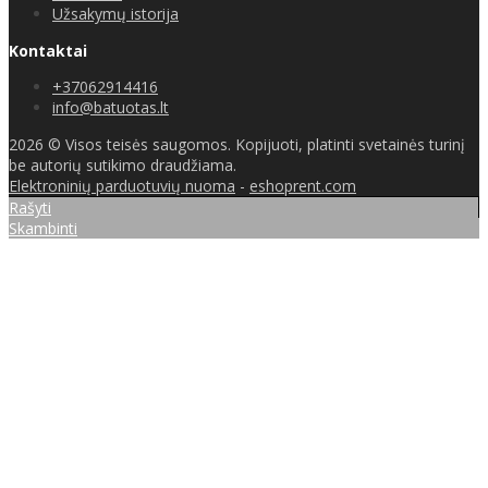
Užsakymų istorija
Kontaktai
+37062914416
info@batuotas.lt
2026 © Visos teisės saugomos. Kopijuoti, platinti svetainės turinį
be autorių sutikimo draudžiama.
Elektroninių parduotuvių nuoma
-
eshoprent.com
Rašyti
Skambinti