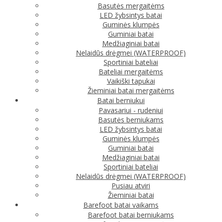
Basutės mergaitėms
LED žybsintys batai
Guminės klumpės
Guminiai batai
Medžiaginiai batai
Nelaidūs drėgmei (WATERPROOF)
Sportiniai bateliai
Bateliai mergaitėms
Vaikiški tapukai
Žieminiai batai mergaitėms
Batai berniukui
Pavasariui - rudeniui
Basutės berniukams
LED žybsintys batai
Guminės klumpės
Guminiai batai
Medžiaginiai batai
Sportiniai bateliai
Nelaidūs drėgmei (WATERPROOF)
Pusiau atviri
Žieminiai batai
Barefoot batai vaikams
Barefoot batai berniukams