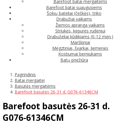
Barefoot batai mergaitėms
Barefoot batai suaugusiems
Šokių bateliai (češkės), triko
Drabužiai vaikams
Žiemos apranga vaikams
Striukės, kepurės rudeniui
Drabužėliai kūdikiams (0-12 mėn.)
Marškiniai
Megztiniai, švarkai, liemenės
Kostiumai berniukams
Batų priežiūra
Pagrindinis
Batai mergaitei
Basutės mergaitėms
Barefoot basutės 26-31 d. G076-61346CM
Barefoot basutės 26-31 d.
G076-61346CM