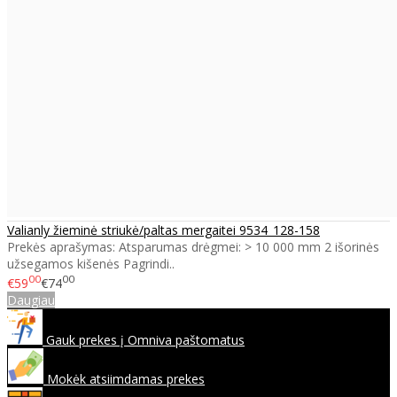
Valianly žieminė striukė/paltas mergaitei 9534_128-158
Prekės aprašymas: Atsparumas drėgmei: > 10 000 mm 2 išorinės
užsegamos kišenės Pagrindi..
00
00
€59
€74
Daugiau
Gauk prekes į Omniva paštomatus
Mokėk atsiimdamas prekes