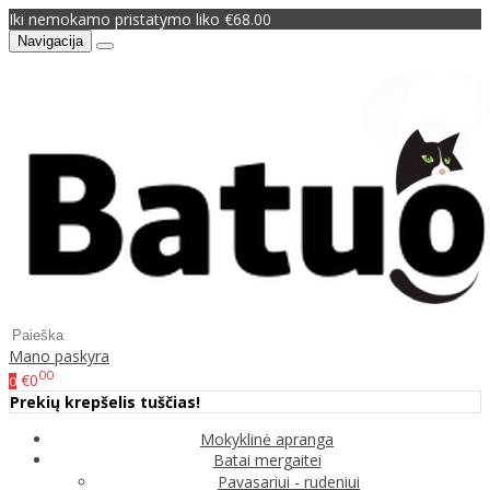
Iki nemokamo pristatymo liko €68.00
Navigacija
Mano paskyra
00
€0
0
Prekių krepšelis tuščias!
Mokyklinė apranga
Batai mergaitei
Pavasariui - rudeniui