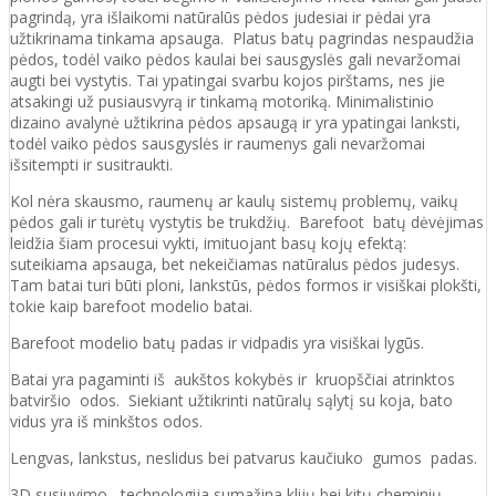
pagrindą, yra išlaikomi natūralūs pėdos judesiai ir pėdai yra
užtikrinama tinkama apsauga. Platus batų pagrindas nespaudžia
pėdos, todėl vaiko pėdos kaulai bei sausgyslės gali nevaržomai
augti bei vystytis. Tai ypatingai svarbu kojos pirštams, nes jie
atsakingi už pusiausvyrą ir tinkamą motoriką. Minimalistinio
dizaino avalynė užtikrina pėdos apsaugą ir yra ypatingai lanksti,
todėl vaiko pėdos sausgyslės ir raumenys gali nevaržomai
išsitempti ir susitraukti.
Kol nėra skausmo, raumenų ar kaulų sistemų problemų, vaikų
pėdos gali ir turėtų vystytis be trukdžių. Barefoot batų dėvėjimas
leidžia šiam procesui vykti, imituojant basų kojų efektą:
suteikiama apsauga, bet nekeičiamas natūralus pėdos judesys.
Tam batai turi būti ploni, lankstūs, pėdos formos ir visiškai plokšti,
tokie kaip barefoot modelio batai.
Barefoot modelio batų padas ir vidpadis yra visiškai lygūs.
Batai yra pagaminti iš aukštos kokybės ir kruopščiai atrinktos
batviršio odos. Siekiant užtikrinti natūralų sąlytį su koja, bato
vidus yra iš minkštos odos.
Lengvas, lankstus, neslidus bei patvarus kaučiuko gumos padas.
3D susiuvimo technologija sumažina klijų bei kitų cheminių