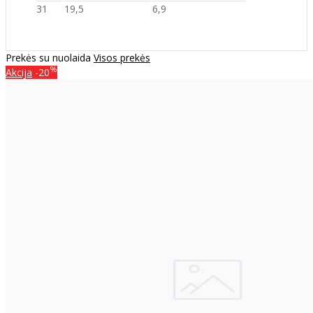
31
19,5
6,9
Prekės su nuolaida
Visos prekės
%
Akcija
-20