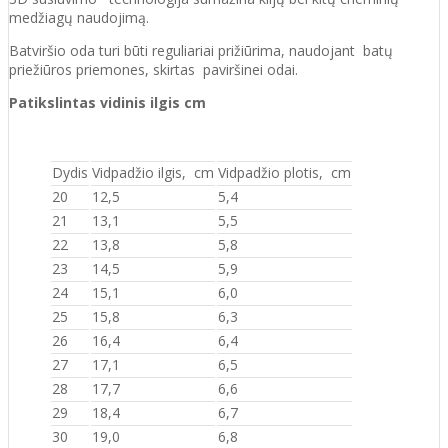
medžiagų naudojimą.
Batviršio oda turi būti reguliariai prižiūrima, naudojant batų
priežiūros priemones, skirtas paviršinei odai.
Patikslintas vidinis ilgis cm
Dydis
Vidpadžio ilgis, cm
Vidpadžio plotis, cm
20
12,5
5,4
21
13,1
5,5
22
13,8
5,8
23
14,5
5,9
24
15,1
6,0
25
15,8
6,3
26
16,4
6,4
27
17,1
6,5
28
17,7
6,6
29
18,4
6,7
30
19,0
6,8