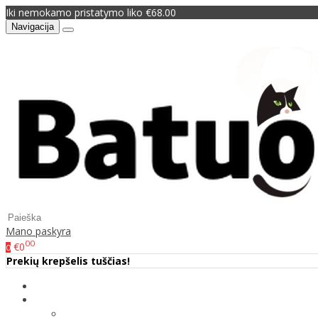
Iki nemokamo pristatymo liko €68.00
Navigacija
Mano paskyra
00
€0
0
Prekių krepšelis tuščias!