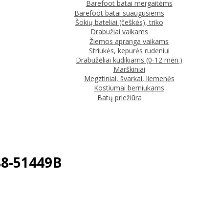
Barefoot batai mergaitėms
Barefoot batai suaugusiems
Šokių bateliai (češkės), triko
Drabužiai vaikams
Žiemos apranga vaikams
Striukės, kepurės rudeniui
Drabužėliai kūdikiams (0-12 mėn.)
Marškiniai
Megztiniai, švarkai, liemenės
Kostiumai berniukams
Batų priežiūra
088-51449B