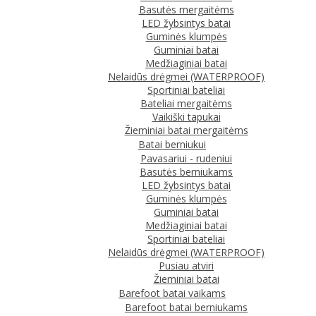
Basutės mergaitėms
LED žybsintys batai
Guminės klumpės
Guminiai batai
Medžiaginiai batai
Nelaidūs drėgmei (WATERPROOF)
Sportiniai bateliai
Bateliai mergaitėms
Vaikiški tapukai
Žieminiai batai mergaitėms
Batai berniukui
Pavasariui - rudeniui
Basutės berniukams
LED žybsintys batai
Guminės klumpės
Guminiai batai
Medžiaginiai batai
Sportiniai bateliai
Nelaidūs drėgmei (WATERPROOF)
Pusiau atviri
Žieminiai batai
Barefoot batai vaikams
Barefoot batai berniukams