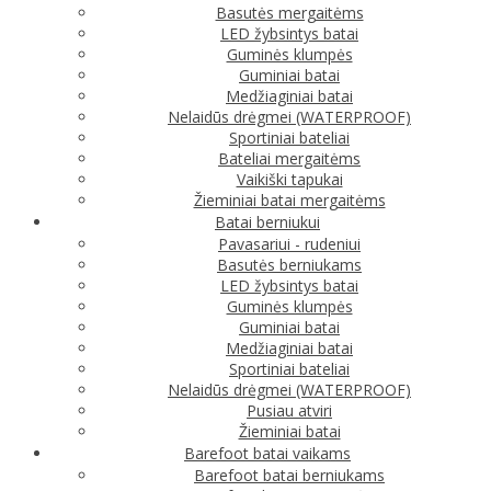
Basutės mergaitėms
LED žybsintys batai
Guminės klumpės
Guminiai batai
Medžiaginiai batai
Nelaidūs drėgmei (WATERPROOF)
Sportiniai bateliai
Bateliai mergaitėms
Vaikiški tapukai
Žieminiai batai mergaitėms
Batai berniukui
Pavasariui - rudeniui
Basutės berniukams
LED žybsintys batai
Guminės klumpės
Guminiai batai
Medžiaginiai batai
Sportiniai bateliai
Nelaidūs drėgmei (WATERPROOF)
Pusiau atviri
Žieminiai batai
Barefoot batai vaikams
Barefoot batai berniukams