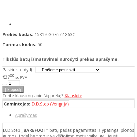
Prekės kodas:
15819-G076-61863C
Turimas kiekis:
50
Tikslūs batų išmatavimai nurodyti prekės aprašyme.
Pasirinkite dydį :
00
€37
su PVM
Turite klausimų apie šią prekę?
Klauskite
Gamintojas:
D.D.Step (Vengrija)
Aprašymas
D.D.Step
„BAREFOOT“
batų padas pagamintas iš ypatingai plonos
gumos, todėl bėgimo ir vaikščiojimo metu vaikai gali jausti