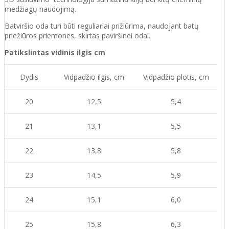
medžiagų naudojimą.
Batvirš
io o
da turi būti reguliariai prižiūrima
, naudojant
batų
priežiūros priemones, skirtas
paviršinei odai.
Patikslintas vidinis ilgis cm
Dydis
Vidpadžio ilgis, cm
Vidpadžio plotis, cm
20
12,5
5,4
21
13,1
5,5
22
13,8
5,8
23
14,5
5,9
24
15,1
6,0
25
15,8
6,3