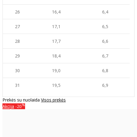
26
16,4
6,4
27
17,1
6,5
28
17,7
6,6
29
18,4
6,7
30
19,0
6,8
31
19,5
6,9
Prekės su nuolaida
Visos prekės
%
Akcija
-20