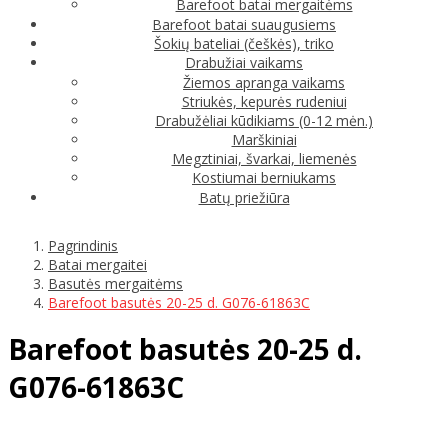
Barefoot batai mergaitėms
Barefoot batai suaugusiems
Šokių bateliai (češkės), triko
Drabužiai vaikams
Žiemos apranga vaikams
Striukės, kepurės rudeniui
Drabužėliai kūdikiams (0-12 mėn.)
Marškiniai
Megztiniai, švarkai, liemenės
Kostiumai berniukams
Batų priežiūra
Pagrindinis
Batai mergaitei
Basutės mergaitėms
Barefoot basutės 20-25 d. G076-61863C
Barefoot basutės 20-25 d.
G076-61863C