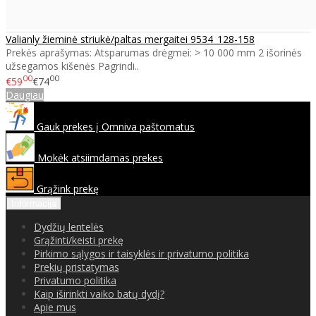
Valianly žieminė striukė/paltas mergaitei 9534_128-158
Prekės aprašymas: Atsparumas drėgmei: > 10 000 mm 2 išorinės
užsegamos kišenės Pagrindi..
00
00
€59
€74
Daugiau
Gauk prekes į Omniva paštomatus
Mokėk atsiimdamas prekes
Grąžink prekę
Informacija
Dydžių lentelės
Grąžinti/keisti prekę
Pirkimo sąlygos ir taisyklės ir privatumo politika
Prekių pristatymas
Privatumo politika
Kaip iširinkti vaiko batų dydį?
Apie mus