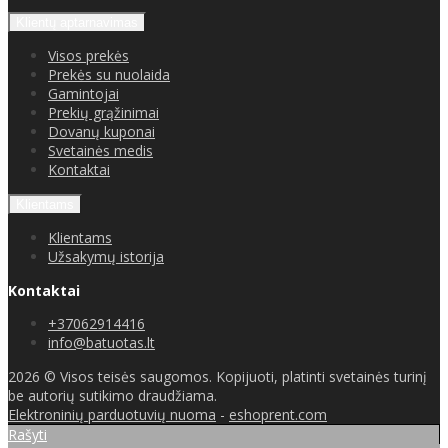
Klientų aptarnavimas
Visos prekės
Prekės su nuolaida
Gamintojai
Prekių grąžinimai
Dovanų kuponai
Svetainės medis
Kontaktai
Klientams
Klientams
Užsakymų istorija
Kontaktai
+37062914416
info@batuotas.lt
2026 © Visos teisės saugomos. Kopijuoti, platinti svetainės turinį
be autorių sutikimo draudžiama.
Elektroninių parduotuvių nuoma
-
eshoprent.com
Rašyti