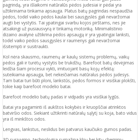
pagrindą, yra išlaikomi natūralūs pėdos judesiai ir pėdai yra
užtikrinama tinkama apsauga. Platus batų pagrindas nespaudžia
pėdos, todėl vaiko pėdos kaulai bei sausgyslės gali nevaržomai
augti bei vystytis. Tai ypatingai svarbu kojos pirštams, nes jie
atsakingi už pusiausvyrą ir tinkamą motoriką. Minimalistinio
dizaino avalynė užtikrina pėdos apsaugą ir yra ypatingai lanksti,
todėl vaiko pėdos sausgyslės ir raumenys gali nevaržomai
išsitempti ir susitraukti.
Kol nėra skausmo, raumenų ar kaulų sistemų problemų, vaikų
pėdos gali ir turėtų vystytis be trukdžių. Barefoot batų dėvėjimas
leidžia šiam procesui vykti, imituojant basų kojų efektą:
suteikiama apsauga, bet nekeičiamas natūralus pėdos judesys.
Tam batai turi būti ploni, lankstūs, pėdos formos ir visiškai plokšti,
tokie kaip barefoot modelio batai.
Barefoot modelio batų padas ir vidpadis yra visiškai lygūs.
Batai yra pagaminti iš aukštos kokybės ir
kruopščiai atrinktos
batviršio
odos.
Siekiant užtikrinti natūralų sąlytį su koja, bato vidus
yra iš minkštos odos.
Lengvas, lankstus, neslidus bei patvarus kaučiuko
gumos
padas
.
3D susiuvimo technologija sumažina klijų bei kitų cheminių