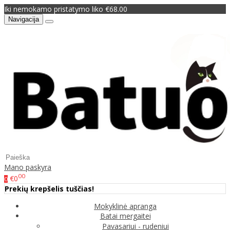
Iki nemokamo pristatymo liko €68.00
Navigacija
Mano paskyra
00
€0
0
Prekių krepšelis tuščias!
Mokyklinė apranga
Batai mergaitei
Pavasariui - rudeniui