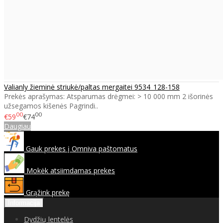
Valianly žieminė striukė/paltas mergaitei 9534_128-158
Prekės aprašymas: Atsparumas drėgmei: > 10 000 mm 2 išorinės
užsegamos kišenės Pagrindi..
00
00
€59
€74
Daugiau
Gauk prekes į Omniva paštomatus
Mokėk atsiimdamas prekes
Grąžink prekę
Informacija
Dydžių lentelės