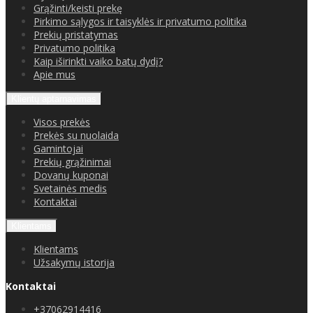
Grąžinti/keisti prekę
Pirkimo sąlygos ir taisyklės ir privatumo politika
Prekių pristatymas
Privatumo politika
Kaip iširinkti vaiko batų dydį?
Apie mus
Klientų aptarnavimas
Visos prekės
Prekės su nuolaida
Gamintojai
Prekių grąžinimai
Dovanų kuponai
Svetainės medis
Kontaktai
Klientams
Klientams
Užsakymų istorija
Kontaktai
+37062914416