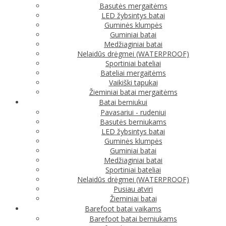
Basutės mergaitėms
LED žybsintys batai
Guminės klumpės
Guminiai batai
Medžiaginiai batai
Nelaidūs drėgmei (WATERPROOF)
Sportiniai bateliai
Bateliai mergaitėms
Vaikiški tapukai
Žieminiai batai mergaitėms
Batai berniukui
Pavasariui - rudeniui
Basutės berniukams
LED žybsintys batai
Guminės klumpės
Guminiai batai
Medžiaginiai batai
Sportiniai bateliai
Nelaidūs drėgmei (WATERPROOF)
Pusiau atviri
Žieminiai batai
Barefoot batai vaikams
Barefoot batai berniukams