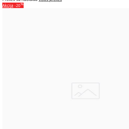
%
Akcija
-20