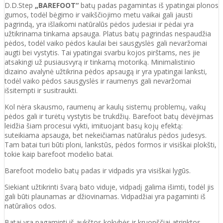
D.D.Step
„BAREFOOT“
batų padas pagamintas iš ypatingai plonos
gumos, todėl bėgimo ir vaikščiojimo metu vaikai gali jausti
pagrindą, yra išlaikomi natūralūs pėdos judesiai ir pėdai yra
užtikrinama tinkama apsauga. Platus batų pagrindas nespaudžia
pėdos, todėl vaiko pėdos kaulai bei sausgyslės gali nevaržomai
augti bei vystytis. Tai ypatingai svarbu kojos pirštams, nes jie
atsakingi už pusiausvyrą ir tinkamą motoriką. Minimalistinio
dizaino avalynė užtikrina pėdos apsaugą ir yra ypatingai lanksti,
todėl vaiko pėdos sausgyslės ir raumenys gali nevaržomai
išsitempti ir susitraukti.
Kol nėra skausmo, raumenų ar kaulų sistemų problemų, vaikų
pėdos gali ir turėtų vystytis be trukdžių. Barefoot batų dėvėjimas
leidžia šiam procesui vykti, imituojant basų kojų efektą:
suteikiama apsauga, bet nekeičiamas natūralus pėdos judesys.
Tam batai turi būti ploni, lankstūs, pėdos formos ir visiškai plokšti,
tokie kaip barefoot modelio batai.
Barefoot modelio batų padas ir vidpadis yra visiškai lygūs.
Siekiant užtikrinti švarą bato viduje, vidpadį galima išimti, todėl jis
gali būti plaunamas ar džiovinamas. Vidpadžiai yra pagaminti iš
natūralios odos.
Batai yra pagaminti iš aukštos kokybės ir
kruopščiai atrinktos