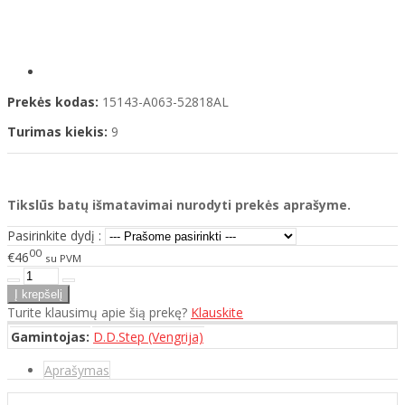
Prekės kodas:
15143-A063-52818AL
Turimas kiekis:
9
Tikslūs batų išmatavimai nurodyti prekės aprašyme.
Pasirinkite dydį :
00
€46
su PVM
Turite klausimų apie šią prekę?
Klauskite
Gamintojas:
D.D.Step (Vengrija)
Aprašymas