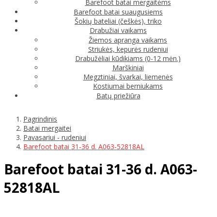
Barefoot batai mergaitėms
Barefoot batai suaugusiems
Šokių bateliai (češkės), triko
Drabužiai vaikams
Žiemos apranga vaikams
Striukės, kepurės rudeniui
Drabužėliai kūdikiams (0-12 mėn.)
Marškiniai
Megztiniai, švarkai, liemenės
Kostiumai berniukams
Batų priežiūra
Pagrindinis
Batai mergaitei
Pavasariui - rudeniui
Barefoot batai 31-36 d. A063-52818AL
Barefoot batai 31-36 d. A063-
52818AL