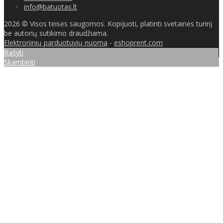
info@batuotas.lt
2026 © Visos teisės saugomos. Kopijuoti, platinti svetainės turinį
be autorių sutikimo draudžiama.
Elektroninių parduotuvių nuoma
-
eshoprent.com
Rašyti
Skambinti