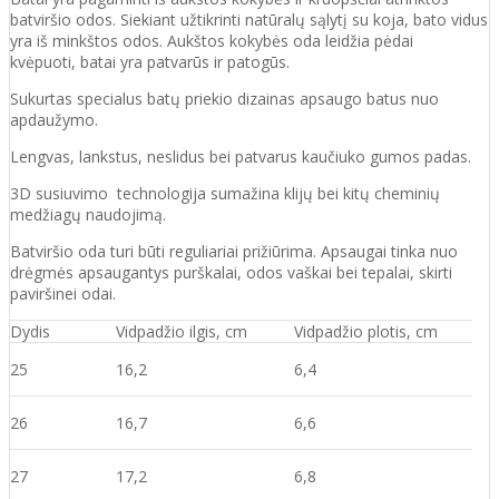
batviršio
odos.
Siekiant užtikrinti natūralų sąlytį su koja, bato vidus
yra iš minkštos odos. Aukštos kokybės oda
leidžia pėdai
kvėpuoti,
batai yra patvarūs ir patogūs.
Sukurtas specialus batų priekio dizainas apsaugo batus nuo
apdaužymo.
Lengvas, lankstus, neslidus bei patvarus kaučiuko
gumos
padas
.
3D susiuvimo technologija sumažina klijų bei kitų cheminių
medžiagų naudojimą.
Batvirš
io o
da turi būti reguliariai prižiūrima. Apsaugai tinka nuo
drėgmės apsaugantys purškalai
,
odos vaškai bei tepalai, skirti
paviršinei odai.
Dydis
Vidpadžio ilgis, cm
Vidpadžio plotis, cm
25
16,2
6,4
26
16,7
6,6
27
17,2
6,8