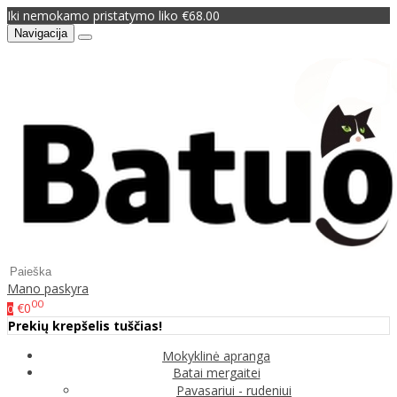
Iki nemokamo pristatymo liko €68.00
Navigacija
Mano paskyra
00
€0
0
Prekių krepšelis tuščias!
Mokyklinė apranga
Batai mergaitei
Pavasariui - rudeniui