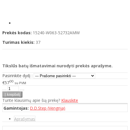
Prekės kodas:
15240-W063-52732AMW
Turimas kiekis:
37
Tikslūs batų išmatavimai nurodyti prekės aprašyme.
Pasirinkite dydį :
00
€57
su PVM
Turite klausimų apie šią prekę?
Klauskite
Gamintojas:
D.D.Step (Vengrija)
Aprašymas