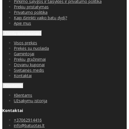
Pirkimo sąlygos ir taisyklės ir privatumo politika
Prekių pristatymas
Privatumo politika
Kaip iširinkti vaiko batų dydį?
Apie mus
Klientų aptarnavimas
Visos prekės
Prekės su nuolaida
Gamintojai
Prekių grąžinimai
Dovanų kuponai
Svetainės medis
Kontaktai
Klientams
Klientams
Užsakymų istorija
Kontaktai
+37062914416
info@batuotas.lt