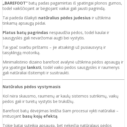
„BAREFOOT“
batų padas pagamintas iš ypatingai plonos gumos,
todėl vaikščiojant ar bėgiojant vaikai gali jausti pagrindą.
Tai padeda išlaikyti
natūralius pėdos judesius
ir užtikrina
tinkamą apsaugą pėdai.
Platus batų pagrindas
nespaudžia pėdos, todėl kaulai ir
sausgyslės gali nevaržomai augti bei vystytis.
Tai ypač svarbu pirštams – jie atsakingi už pusiausvyrą ir
taisyklingą motoriką.
Minimalistinio dizaino barefoot avalynė užtikrina pėdos apsaugą ir
yra ypatingai
lanksti
, todėl vaiko pėdos sausgyslės ir raumenys
gali natūraliai išsitempti ir susitraukti.
Natūralus pėdos vystymasis
Kol nėra skausmo, raumenų ar kaulų sistemos sutrikimų, vaikų
pėdos gali ir turėtų vystytis be trukdžių.
Barefoot batų dėvėjimas leidžia šiam procesui vykti natūraliai –
imituojant
basų kojų efektą
.
Tokie batai suteikia apsaugą, bet nekeičia natūralaus pėdos