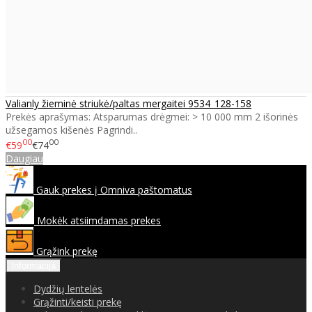
Valianly žieminė striukė/paltas mergaitei 9534_128-158
Prekės aprašymas: Atsparumas drėgmei: > 10 000 mm 2 išorinės
užsegamos kišenės Pagrindi..
00
00
€59
€74
Daugiau
Gauk prekes į Omniva paštomatus
Mokėk atsiimdamas prekes
Grąžink prekę
Informacija
Dydžių lentelės
Grąžinti/keisti prekę