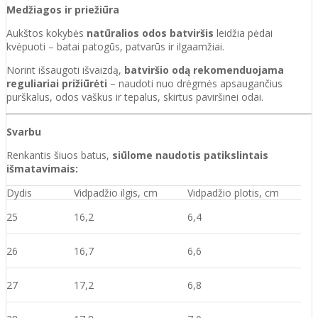
Medžiagos ir priežiūra
Aukštos kokybės
natūralios odos batviršis
leidžia pėdai
kvėpuoti – batai patogūs, patvarūs ir ilgaamžiai.
Norint išsaugoti išvaizdą,
batviršio odą rekomenduojama
reguliariai prižiūrėti
– naudoti nuo drėgmės apsaugančius
purškalus, odos vaškus ir tepalus, skirtus paviršinei odai.
Svarbu
Renkantis šiuos batus,
siūlome naudotis patikslintais
išmatavimais:
Dydis
Vidpadžio ilgis, cm
Vidpadžio plotis, cm
25
16,2
6,4
26
16,7
6,6
27
17,2
6,8