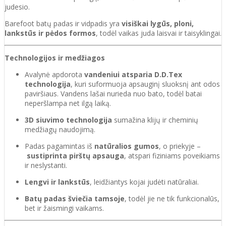
judesio.
Barefoot batų padas ir vidpadis yra
visiškai lygūs, ploni,
lankstūs ir pėdos formos
, todėl vaikas juda laisvai ir taisyklingai.
Technologijos ir medžiagos
Avalynė apdorota
vandeniui atsparia D.D.Tex
technologija
, kuri suformuoja apsauginį sluoksnį ant odos
paviršiaus. Vandens lašai nurieda nuo bato, todėl batai
neperšlampa net ilgą laiką.
3D siuvimo technologija
sumažina klijų ir cheminių
medžiagų naudojimą.
Padas pagamintas iš
natūralios gumos
, o priekyje –
sustiprinta pirštų apsauga
, atspari fiziniams poveikiams
ir neslystanti.
Lengvi ir lankstūs
, leidžiantys kojai judėti natūraliai.
Batų padas šviečia tamsoje
, todėl jie ne tik funkcionalūs,
bet ir žaismingi vaikams.