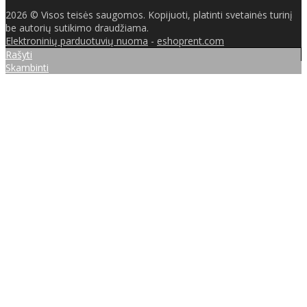
2026 © Visos teisės saugomos. Kopijuoti, platinti svetainės turinį
be autorių sutikimo draudžiama.
Elektroninių parduotuvių nuoma
-
eshoprent.com
Rašyti
Skambinti