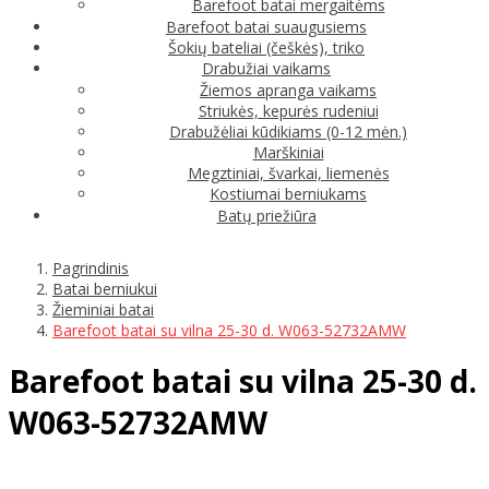
Barefoot batai mergaitėms
Barefoot batai suaugusiems
Šokių bateliai (češkės), triko
Drabužiai vaikams
Žiemos apranga vaikams
Striukės, kepurės rudeniui
Drabužėliai kūdikiams (0-12 mėn.)
Marškiniai
Megztiniai, švarkai, liemenės
Kostiumai berniukams
Batų priežiūra
Pagrindinis
Batai berniukui
Žieminiai batai
Barefoot batai su vilna 25-30 d. W063-52732AMW
Barefoot batai su vilna 25-30 d.
W063-52732AMW