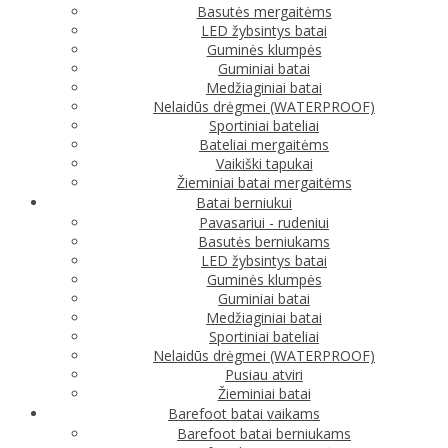
Basutės mergaitėms
LED žybsintys batai
Guminės klumpės
Guminiai batai
Medžiaginiai batai
Nelaidūs drėgmei (WATERPROOF)
Sportiniai bateliai
Bateliai mergaitėms
Vaikiški tapukai
Žieminiai batai mergaitėms
Batai berniukui
Pavasariui - rudeniui
Basutės berniukams
LED žybsintys batai
Guminės klumpės
Guminiai batai
Medžiaginiai batai
Sportiniai bateliai
Nelaidūs drėgmei (WATERPROOF)
Pusiau atviri
Žieminiai batai
Barefoot batai vaikams
Barefoot batai berniukams