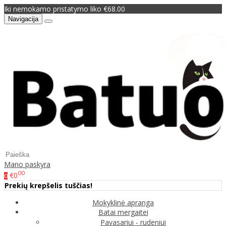
Iki nemokamo pristatymo liko €68.00
Navigacija
Mano paskyra
00
€0
0
Prekių krepšelis tuščias!
Mokyklinė apranga
Batai mergaitei
Pavasariui - rudeniui