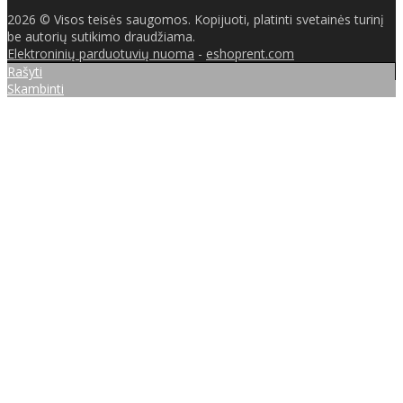
2026 © Visos teisės saugomos. Kopijuoti, platinti svetainės turinį
be autorių sutikimo draudžiama.
Elektroninių parduotuvių nuoma
-
eshoprent.com
Rašyti
Skambinti