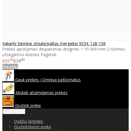
Valianly žieminė striukė/paltas mergaitei 9534_128-158
Prekės aprašymas: Atsparumas drėgmei: > 10 000 mm 2 išorinės
užsegamos kišenės Pagrindi..
00
00
€59
€74
Daugiau
Gauk prekes į Omniva paštomatus
Mokėk atsiimdamas prekes
Grąžink prekę
Informacija
Dydžių lentelės
Grąžinti/keisti prekę