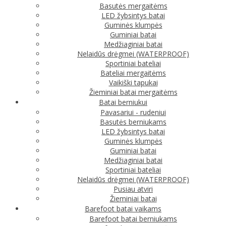
Basutės mergaitėms
LED žybsintys batai
Guminės klumpės
Guminiai batai
Medžiaginiai batai
Nelaidūs drėgmei (WATERPROOF)
Sportiniai bateliai
Bateliai mergaitėms
Vaikiški tapukai
Žieminiai batai mergaitėms
Batai berniukui
Pavasariui - rudeniui
Basutės berniukams
LED žybsintys batai
Guminės klumpės
Guminiai batai
Medžiaginiai batai
Sportiniai bateliai
Nelaidūs drėgmei (WATERPROOF)
Pusiau atviri
Žieminiai batai
Barefoot batai vaikams
Barefoot batai berniukams