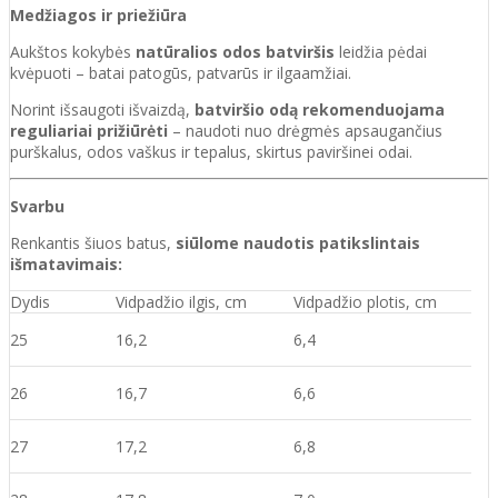
Medžiagos ir priežiūra
Aukštos kokybės
natūralios odos batviršis
leidžia pėdai
kvėpuoti – batai patogūs, patvarūs ir ilgaamžiai.
Norint išsaugoti išvaizdą,
batviršio odą rekomenduojama
reguliariai prižiūrėti
– naudoti nuo drėgmės apsaugančius
purškalus, odos vaškus ir tepalus, skirtus paviršinei odai.
Svarbu
Renkantis šiuos batus,
siūlome naudotis patikslintais
išmatavimais:
Dydis
Vidpadžio ilgis, cm
Vidpadžio plotis, cm
25
16,2
6,4
26
16,7
6,6
27
17,2
6,8