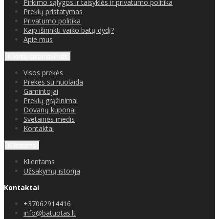
Pirkimo sąlygos ir taisyklės ir privatumo politika
Prekių pristatymas
Privatumo politika
Kaip iširinkti vaiko batų dydį?
Apie mus
Klientų aptarnavimas
Visos prekės
Prekės su nuolaida
Gamintojai
Prekių grąžinimai
Dovanų kuponai
Svetainės medis
Kontaktai
Klientams
Klientams
Užsakymų istorija
Kontaktai
+37062914416
info@batuotas.lt