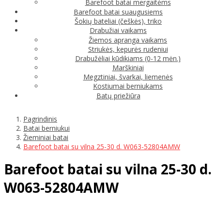
Barefoot batai mergaitėms
Barefoot batai suaugusiems
Šokių bateliai (češkės), triko
Drabužiai vaikams
Žiemos apranga vaikams
Striukės, kepurės rudeniui
Drabužėliai kūdikiams (0-12 mėn.)
Marškiniai
Megztiniai, švarkai, liemenės
Kostiumai berniukams
Batų priežiūra
Pagrindinis
Batai berniukui
Žieminiai batai
Barefoot batai su vilna 25-30 d. W063-52804AMW
Barefoot batai su vilna 25-30 d.
W063-52804AMW