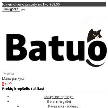
Iki nemokamo pristatymo liko €68.00
Navigacija
Mano paskyra
00
€0
0
Prekių krepšelis tuščias!
Mokyklinė apranga
Batai mergaitei
Pavasariui - rudeniui