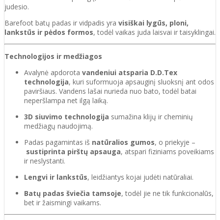
judesio.
Barefoot batų padas ir vidpadis yra
visiškai lygūs, ploni,
lankstūs ir pėdos formos
, todėl vaikas juda laisvai ir taisyklingai.
Technologijos ir medžiagos
Avalynė apdorota
vandeniui atsparia D.D.Tex
technologija
, kuri suformuoja apsauginį sluoksnį ant odos
paviršiaus. Vandens lašai nurieda nuo bato, todėl batai
neperšlampa net ilgą laiką.
3D siuvimo technologija
sumažina klijų ir cheminių
medžiagų naudojimą.
Padas pagamintas iš
natūralios gumos
, o priekyje –
sustiprinta pirštų apsauga
, atspari fiziniams poveikiams
ir neslystanti.
Lengvi ir lankstūs
, leidžiantys kojai judėti natūraliai.
Batų padas šviečia tamsoje
, todėl jie ne tik funkcionalūs,
bet ir žaismingi vaikams.