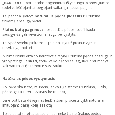
„BAREFOOT“
batų padas pagamintas iš ypatingai plonos gumos,
todėl vaikščiojant ar bėgiojant vaikai gali jausti pagrindą.
Tai padeda išlaikyti
natūralius pėdos judesius
ir užtikrina
tinkamą apsaugą pėdai.
Platus batų pagrindas
nespaudžia pėdos, todėl kaulai ir
sausgyslės gali nevaržomai augti bei vystytis.
Tai ypač svarbu pirštams – jie atsakingi už pusiausvyrą ir
taisyklingą motoriką.
Minimalistinio dizaino barefoot avalynė užtikrina pėdos apsaugą ir
yra ypatingai
lanksti
, todėl vaiko pėdos sausgyslės ir raumenys
gali natūraliai išsitempti ir susitraukti.
Natūralus pėdos vystymasis
Kol nėra skausmo, raumenų ar kaulų sistemos sutrikimų, vaikų
pėdos gali ir turėtų vystytis be trukdžių.
Barefoot batų dėvėjimas leidžia šiam procesui vykti natūraliai –
imituojant
basų kojų efektą
.
Tokie batai suteikia apsaugą, bet nekeičia natūralaus pėdos