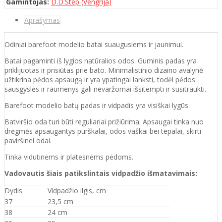
Gamintojas:
D.D.Step (Vengrija)
Aprašymas
Odiniai barefoot modelio batai suaugusiems ir jaunimui.
Batai pagaminti iš lygios natūralios odos. Guminis padas yra
priklijuotas ir prisiūtas prie bato. Minimalistinio dizaino avalynė
užtikrina pėdos apsaugą ir yra ypatingai lanksti, todėl pėdos
sausgyslės ir raumenys gali nevaržomai išsitempti ir susitraukti.
Barefoot modelio batų padas ir vidpadis yra visiškai lygūs.
Batvirš
io o
da turi būti reguliariai prižiūrima. Apsaugai tinka nuo
drėgmės apsaugantys purškalai
,
odos vaškai bei tepalai, skirti
paviršinei odai.
Tinka vidutinėms ir platesnėms pėdoms.
Vadovautis šiais patikslintais vidpadžio išmatavimais:
Dydis
Vidpadžio ilgis, cm
37
23,5 cm
38
24 cm