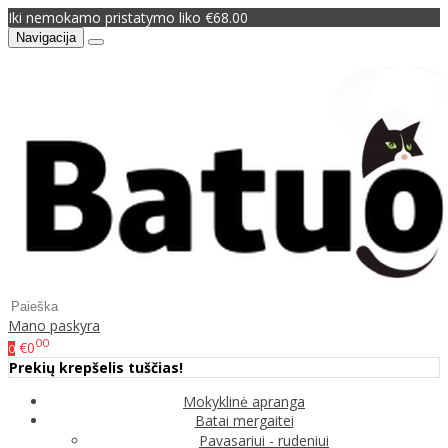
Iki nemokamo pristatymo liko €68.00
Navigacija
Mano paskyra
00
€0
0
Prekių krepšelis tuščias!
Mokyklinė apranga
Batai mergaitei
Pavasariui - rudeniui