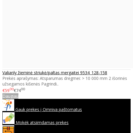
Valianly žieminė striukė/paltas mergaitei 9534_128-158
Prekės aprašymas: Atsparumas drėgmei: > 10 000 mm 2 išorinės
užsegamos kišenės Pagrindi..
00
00
€59
€74
Daugiau
Gauk prekes į Omniva paštomatus
Mokėk atsiimdamas prekes