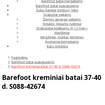
Barefoot batai mergaitėms
Barefoot batai suaugusiems
Šokių bateliai (češkės), triko
Drabužiai vaikams
Žiemos apranga vaikams
Striukės, kepurės rudeniui
Drabužėliai kūdikiams (0-12 mėn.)
Marškiniai
Megztiniai, švarkai, liemenės
Kostiumai berniukams
Batų priežiūra
Pagrindinis
Barefoot batai suaugusiems
Barefoot kreminiai batai 37-40 d. S088-42674
Barefoot kreminiai batai 37-40
d. S088-42674