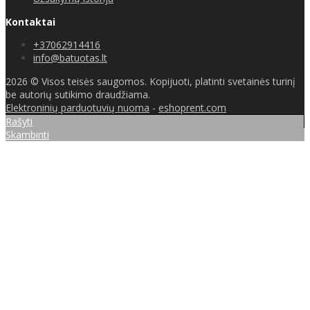
Kontaktai
+37062914416
info@batuotas.lt
2026 © Visos teisės saugomos. Kopijuoti, platinti svetainės turinį
be autorių sutikimo draudžiama.
Elektroninių parduotuvių nuoma
-
eshoprent.com
Rašyti
Skambinti