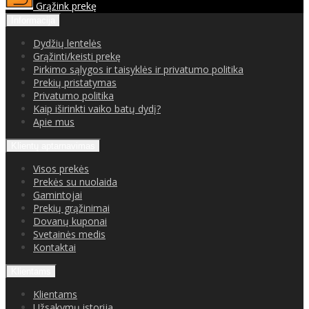
Grąžink prekę
Informacija
Dydžių lentelės
Grąžinti/keisti prekę
Pirkimo sąlygos ir taisyklės ir privatumo politika
Prekių pristatymas
Privatumo politika
Kaip iširinkti vaiko batų dydį?
Apie mus
Klientų aptarnavimas
Visos prekės
Prekės su nuolaida
Gamintojai
Prekių grąžinimai
Dovanų kuponai
Svetainės medis
Kontaktai
Klientams
Klientams
Užsakymų istorija