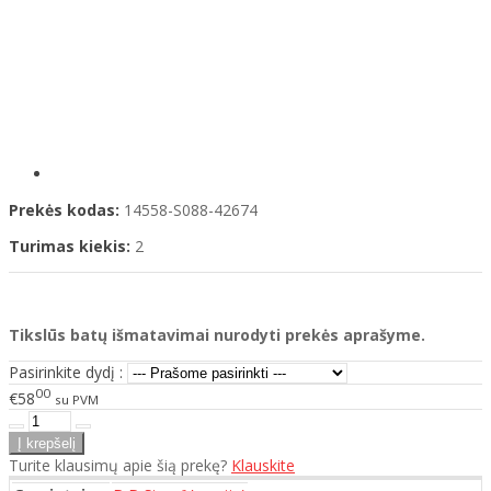
Prekės kodas:
14558-S088-42674
Turimas kiekis:
2
Tikslūs batų išmatavimai nurodyti prekės aprašyme.
Pasirinkite dydį :
00
€58
su PVM
Turite klausimų apie šią prekę?
Klauskite