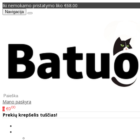
Iki nemokamo pristatymo liko €68.00
Navigacija
Mano paskyra
00
€0
0
Prekių krepšelis tuščias!