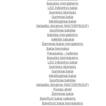
Basutės mergaitėms
LED žybsintys batai
Guminės klumpės
Guminiai batai
Medžiaginiai batai
Nelaidūs drėgmei (WATERPROOF)
Sportiniai bateliai
Bateliai mergaitėms
Vaikiški tapukai
Žieminiai batai mergaitėms
Batai berniukui
Pavasariui - rudeniui
Basutės berniukams
LED žybsintys batai
Guminės klumpės
Guminiai batai
Medžiaginiai batai
Sportiniai bateliai
Nelaidūs drėgmei (WATERPROOF)
Pusiau atviri
Žieminiai batai
Barefoot batai vaikams
Barefoot batai berniukams