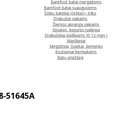
Barefoot batai mergaitėms
Barefoot batai suaugusiems
Šokių bateliai (češkės), triko
Drabužiai vaikams
Žiemos apranga vaikams
Striukės, kepurės rudeniui
Drabužėliai kūdikiams (0-12 mėn.)
Marškiniai
Megztiniai, švarkai, liemenės
Kostiumai berniukams
Batų priežiūra
88-51645A