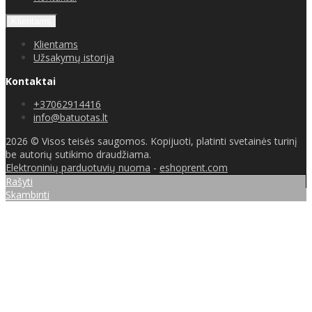
Klientams
Klientams
Užsakymų istorija
Kontaktai
+37062914416
info@batuotas.lt
2026 © Visos teisės saugomos. Kopijuoti, platinti svetainės turinį
be autorių sutikimo draudžiama.
Elektroninių parduotuvių nuoma
-
eshoprent.com
Rašyti
Skambinti