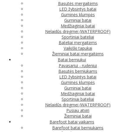
Basutės mergaitėms
LED žybsintys batai
Guminės klumpės
Guminiai batai
Medžiaginiai batai
Nelaidūs drėgmei (WATERPROOF)
Sportiniai bateliai
Bateliai mergaitėms
Vaikiški tapukai
Žieminiai batai mergaitėms
Batai berniukui
Pavasariui - rudeniui
Basutės berniukams
LED žybsintys batai
Guminės klumpės
Guminiai batai
Medžiaginiai batai
Sportiniai bateliai
Nelaidūs drėgmei (WATERPROOF)
Pusiau atviri
Žieminiai batai
Barefoot batai vaikams
Barefoot batai berniukams