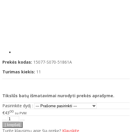
Prekės kodas:
15077-S070-51861A
Turimas kiekis:
11
Tikslūs batų išmatavimai nurodyti prekės aprašyme.
Pasirinkite dydį :
00
€43
su PVM
Turite klausimų apie šią prekę?
Klauskite