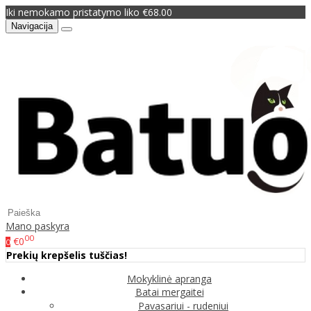
Iki nemokamo pristatymo liko €68.00
Navigacija
Mano paskyra
00
€0
0
Prekių krepšelis tuščias!
Mokyklinė apranga
Batai mergaitei
Pavasariui - rudeniui