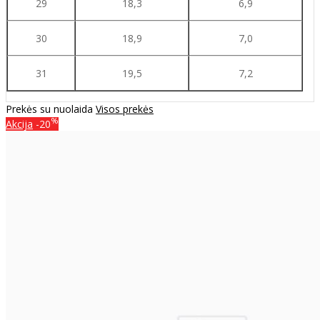
29
18,3
6,9
30
18,9
7,0
31
19,5
7,2
Prekės su nuolaida
Visos prekės
%
Akcija
-20