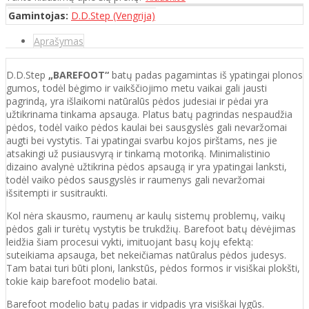
Gamintojas:
D.D.Step (Vengrija)
Aprašymas
D.D.Step
„BAREFOOT“
batų padas pagamintas iš ypatingai plonos
gumos, todėl bėgimo ir vaikščiojimo metu vaikai gali jausti
pagrindą, yra išlaikomi natūralūs pėdos judesiai ir pėdai yra
užtikrinama tinkama apsauga. Platus batų pagrindas nespaudžia
pėdos, todėl vaiko pėdos kaulai bei sausgyslės gali nevaržomai
augti bei vystytis. Tai ypatingai svarbu kojos pirštams, nes jie
atsakingi už pusiausvyrą ir tinkamą motoriką. Minimalistinio
dizaino avalynė užtikrina pėdos apsaugą ir yra ypatingai lanksti,
todėl vaiko pėdos sausgyslės ir raumenys gali nevaržomai
išsitempti ir susitraukti.
Kol nėra skausmo, raumenų ar kaulų sistemų problemų, vaikų
pėdos gali ir turėtų vystytis be trukdžių. Barefoot batų dėvėjimas
leidžia šiam procesui vykti, imituojant basų kojų efektą:
suteikiama apsauga, bet nekeičiamas natūralus pėdos judesys.
Tam batai turi būti ploni, lankstūs, pėdos formos ir visiškai plokšti,
tokie kaip barefoot modelio batai.
Barefoot modelio batų padas ir vidpadis yra visiškai lygūs.