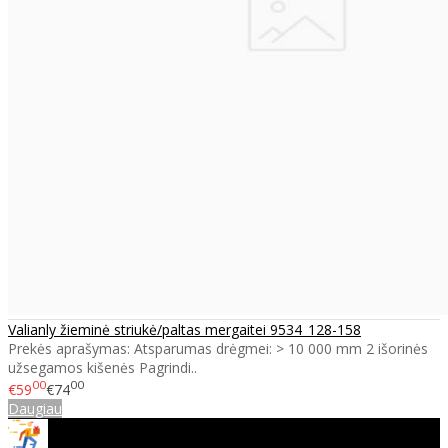
Valianly žieminė striukė/paltas mergaitei 9534_128-158
Prekės aprašymas: Atsparumas drėgmei: > 10 000 mm 2 išorinės
užsegamos kišenės Pagrindi..
00
00
€59
€74
Daugiau