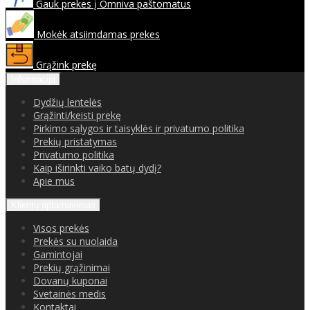
Gauk prekes į Omniva paštomatus
Mokėk atsiimdamas prekes
Grąžink prekę
Informacija
Dydžių lentelės
Grąžinti/keisti prekę
Pirkimo sąlygos ir taisyklės ir privatumo politika
Prekių pristatymas
Privatumo politika
Kaip iširinkti vaiko batų dydį?
Apie mus
Klientų aptarnavimas
Visos prekės
Prekės su nuolaida
Gamintojai
Prekių grąžinimai
Dovanų kuponai
Svetainės medis
Kontaktai