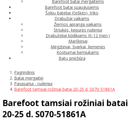
Barefoot batai mergaitėms
Barefoot batai suaugusiems
Šokių bateliai (češkės), triko
Drabužiai vaikams
Žiemos apranga vaikams
Striukės, kepurės rudeniui
Drabužėliai kūdikiams (0-12 mėn.)
Marškiniai
Megztiniai, švarkai, liemenės
Kostiumai berniukams
Batų priežiūra
Pagrindinis
Batai mergaitei
Pavasariui - rudeniui
Barefoot tamsiai rožiniai batai 20-25 d. S070-51861A
Barefoot tamsiai rožiniai batai
20-25 d. S070-51861A