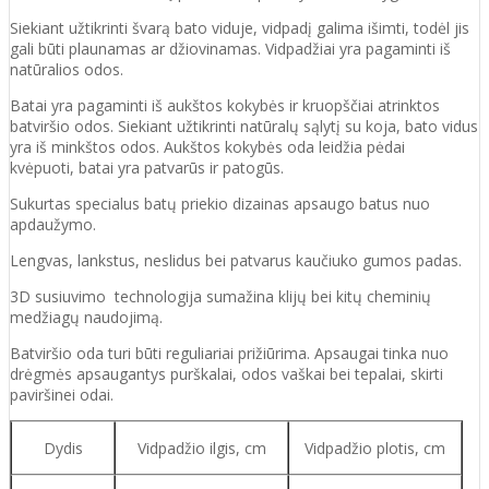
Siekiant užtikrinti švarą bato viduje, vidpadį galima išimti, todėl jis
gali būti plaunamas ar džiovinamas. Vidpadžiai yra pagaminti iš
natūralios odos.
Batai yra pagaminti iš aukštos kokybės ir
kruopščiai atrinktos
batviršio
odos.
Siekiant užtikrinti natūralų sąlytį su koja, bato vidus
yra iš minkštos odos. Aukštos kokybės oda
leidžia pėdai
kvėpuoti,
batai yra patvarūs ir patogūs.
Sukurtas specialus batų priekio dizainas apsaugo batus nuo
apdaužymo.
Lengvas, lankstus, neslidus bei patvarus kaučiuko
gumos
padas
.
3D susiuvimo technologija sumažina klijų bei kitų cheminių
medžiagų naudojimą.
Batvirš
io o
da turi būti reguliariai prižiūrima. Apsaugai tinka nuo
drėgmės apsaugantys purškalai
,
odos vaškai bei tepalai, skirti
paviršinei odai.
Dydis
Vidpadžio ilgis, cm
Vidpadžio plotis, cm