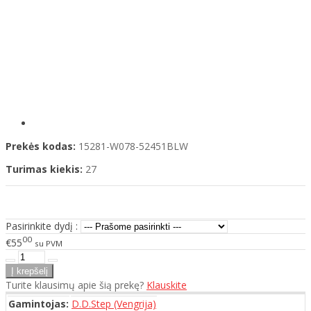
Prekės kodas:
15281-W078-52451BLW
Turimas kiekis:
27
Pasirinkite dydį :
00
€55
su PVM
Turite klausimų apie šią prekę?
Klauskite
Gamintojas:
D.D.Step (Vengrija)