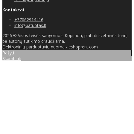
Kontaktai
+37062914416
info@batuotas.lt
2026 © Visos teisės saugomos. Kopijuoti, platinti svetainės turinį
be autorių sutikimo draudžiama.
Elektroninių parduotuvių nuoma
-
eshoprent.com
Rašyti
Skambinti