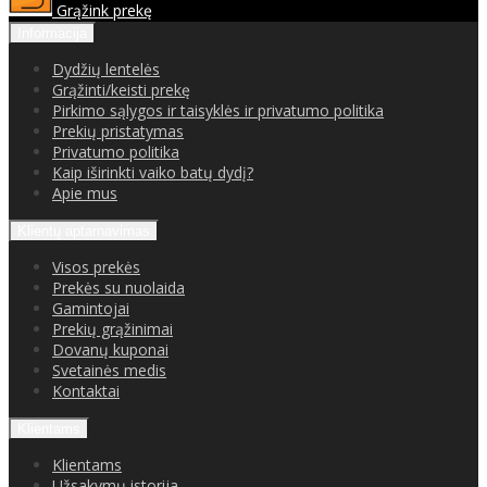
Grąžink prekę
Informacija
Dydžių lentelės
Grąžinti/keisti prekę
Pirkimo sąlygos ir taisyklės ir privatumo politika
Prekių pristatymas
Privatumo politika
Kaip iširinkti vaiko batų dydį?
Apie mus
Klientų aptarnavimas
Visos prekės
Prekės su nuolaida
Gamintojai
Prekių grąžinimai
Dovanų kuponai
Svetainės medis
Kontaktai
Klientams
Klientams
Užsakymų istorija