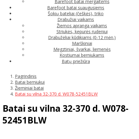
Barefoot batai mergaitėms
Barefoot batai suaugusiems
Šokių bateliai (češkės), triko
Drabužiai vaikams
Žiemos apranga vaikams
Striukės, kepurės rudeniui
Drabužėliai kūdikiams (0-12 mėn.)
Marškiniai
Megztiniai, švarkai, liemenės
Kostiumai berniukams
Batų priežiūra
Pagrindinis
Batai berniukui
Žieminiai batai
Batai su vilna 32-370 d. W078-52451BLW
Batai su vilna 32-370 d. W078-
52451BLW