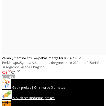
Valianly žieminė striukė/paltas mergaitei 9534_128-158
Prekės aprašymas: Atsparumas drėgmei: > 10 000 mm 2 išorinės
užsegamos kišenės Pagrindi..
00
00
€59
€74
Daugiau
Gauk prekes į Omniva paštomatus
Mokėk atsiimdamas prekes