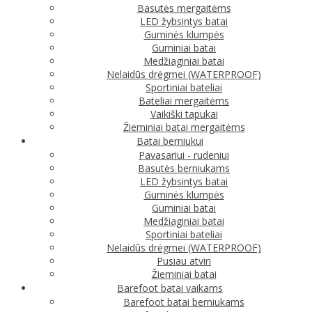
Basutės mergaitėms
LED žybsintys batai
Guminės klumpės
Guminiai batai
Medžiaginiai batai
Nelaidūs drėgmei (WATERPROOF)
Sportiniai bateliai
Bateliai mergaitėms
Vaikiški tapukai
Žieminiai batai mergaitėms
Batai berniukui
Pavasariui - rudeniui
Basutės berniukams
LED žybsintys batai
Guminės klumpės
Guminiai batai
Medžiaginiai batai
Sportiniai bateliai
Nelaidūs drėgmei (WATERPROOF)
Pusiau atviri
Žieminiai batai
Barefoot batai vaikams
Barefoot batai berniukams