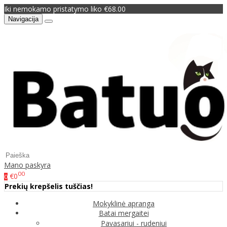
Iki nemokamo pristatymo liko €68.00
Navigacija
Mano paskyra
00
€0
0
Prekių krepšelis tuščias!
Mokyklinė apranga
Batai mergaitei
Pavasariui - rudeniui