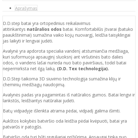
Aprašymas
D.D.step batai yra ortopedinius reikalavimus
atitinkantys
natūralios odos
batai. Komfortabilūs įtvarai (batuko
paaukštinimai) sumažina vaiko kojų nuovargį, leidžia taisyklingai
jas laikyti ir lengvai judėti.
Avalynė yra apdorota specialia vandenį atstumiančia medžiaga,
kuri suformuoja apsauginį sluoksnį ant viršutinės bato dalies
odos, o vandens lašai nurieda nuo bato paviršiaus, todėl batai
nepermirksta net ilgą laiką.
(D.D. Tex technologija).
D.D.Step taikoma 3D siuvimo technologija sumažina klijų ir
cheminių medžiagų naudojimą.
Avalynės padas yra pagamintas iš natūralios gumos. Batai lengvi ir
lankstūs, leidžiantys natūraliai judėti.
Batų vidpadyje išlenkta atrama pėdai, vidpadį galima išimti.
Aukštos kokybės batviršio oda leidžia pėdai kvėpuoti, batai yra
patvarūs ir patogūs.
Batvirš
io o
da turi būti reguliariai prižiūrima. Apsaugai tinka nuo