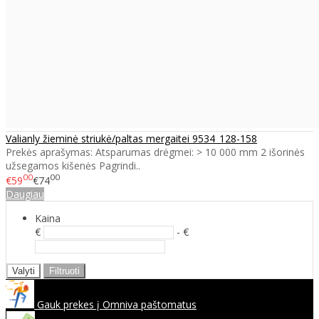
Valianly žieminė striukė/paltas mergaitei 9534_128-158
Prekės aprašymas: Atsparumas drėgmei: > 10 000 mm 2 išorinės
užsegamos kišenės Pagrindi..
00
00
€59
€74
Daugiau
Kaina
€
- €
Valyti
Filtruoti
Gauk prekes į Omniva paštomatus