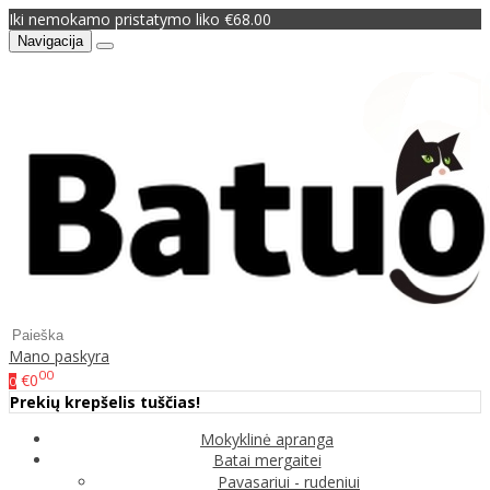
Iki nemokamo pristatymo liko €68.00
Navigacija
Mano paskyra
00
€0
0
Prekių krepšelis tuščias!
Mokyklinė apranga
Batai mergaitei
Pavasariui - rudeniui