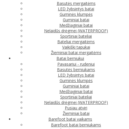
Basutės mergaitėms
LED žybsintys batai
Guminės klumpės
Guminiai batai
Medžiaginiai batai
Nelaidūs drėgmei (WATERPROOF)
Sportiniai bateliai
Bateliai mergaitėms
Vaikiški tapukai
Žieminiai batai mergaitėms
Batai berniukui
Pavasariui - rudeniui
Basutės berniukams
LED žybsintys batai
Guminės klumpės
Guminiai batai
Medžiaginiai batai
Sportiniai bateliai
Nelaidūs drėgmei (WATERPROOF)
Pusiau atviri
Žieminiai batai
Barefoot batai vaikams
Barefoot batai berniukams