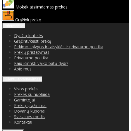
Mokėk atsiimdamas prekes
Grąžink prekę
Informacija
Dydžių lentelės
Grąžinti/keisti prekę
Pirkimo sąlygos ir taisyklės ir privatumo politika
Prekių pristatymas
Privatumo politika
Kaip iširinkti vaiko batų dydį?
Apie mus
Klientų aptarnavimas
Visos prekės
Prekės su nuolaida
Gamintojai
Prekių grąžinimai
Dovanų kuponai
Svetainės medis
Kontaktai