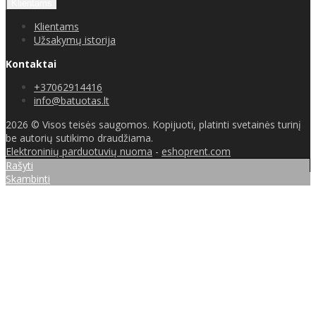
Klientams
Klientams
Užsakymų istorija
Kontaktai
+37062914416
info@batuotas.lt
2026 © Visos teisės saugomos. Kopijuoti, platinti svetainės turinį
be autorių sutikimo draudžiama.
Elektroninių parduotuvių nuoma
-
eshoprent.com
Rašyti
Skambinti