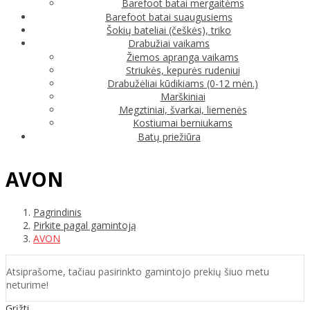
Barefoot batai mergaitėms
Barefoot batai suaugusiems
Šokių bateliai (češkės), triko
Drabužiai vaikams
Žiemos apranga vaikams
Striukės, kepurės rudeniui
Drabužėliai kūdikiams (0-12 mėn.)
Marškiniai
Megztiniai, švarkai, liemenės
Kostiumai berniukams
Batų priežiūra
AVON
Pagrindinis
Pirkite pagal gamintoją
AVON
Atsiprašome, tačiau pasirinkto gamintojo prekių šiuo metu
neturime!
Grįžti