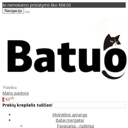
Iki nemokamo pristatymo liko €68.00
Navigacija
Mano paskyra
00
€0
0
Prekių krepšelis tuščias!
Mokyklinė apranga
Batai mergaitei
Pavasariui - rudeniui