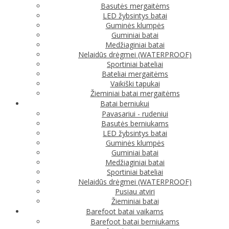
Basutės mergaitėms
LED žybsintys batai
Guminės klumpės
Guminiai batai
Medžiaginiai batai
Nelaidūs drėgmei (WATERPROOF)
Sportiniai bateliai
Bateliai mergaitėms
Vaikiški tapukai
Žieminiai batai mergaitėms
Batai berniukui
Pavasariui - rudeniui
Basutės berniukams
LED žybsintys batai
Guminės klumpės
Guminiai batai
Medžiaginiai batai
Sportiniai bateliai
Nelaidūs drėgmei (WATERPROOF)
Pusiau atviri
Žieminiai batai
Barefoot batai vaikams
Barefoot batai berniukams