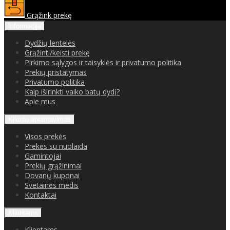
Grąžink prekę
Informacija
Dydžių lentelės
Grąžinti/keisti prekę
Pirkimo sąlygos ir taisyklės ir privatumo politika
Prekių pristatymas
Privatumo politika
Kaip iširinkti vaiko batų dydį?
Apie mus
Klientų aptarnavimas
Visos prekės
Prekės su nuolaida
Gamintojai
Prekių grąžinimai
Dovanų kuponai
Svetainės medis
Kontaktai
Klientams
Klientams