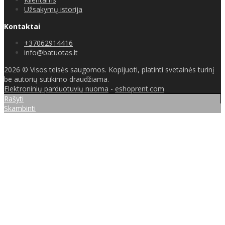
Užsakymų istorija
Kontaktai
+37062914416
info@batuotas.lt
2026 © Visos teisės saugomos. Kopijuoti, platinti svetainės turinį
be autorių sutikimo draudžiama.
Elektroninių parduotuvių nuoma
-
eshoprent.com
Rašyti
Skambinti