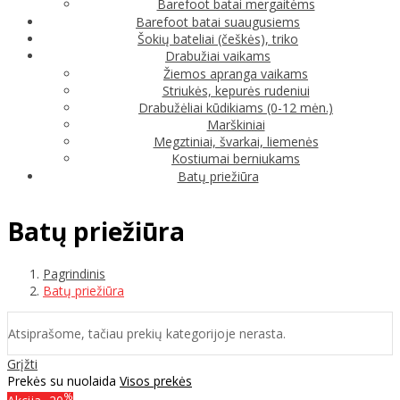
Barefoot batai mergaitėms
Barefoot batai suaugusiems
Šokių bateliai (češkės), triko
Drabužiai vaikams
Žiemos apranga vaikams
Striukės, kepurės rudeniui
Drabužėliai kūdikiams (0-12 mėn.)
Marškiniai
Megztiniai, švarkai, liemenės
Kostiumai berniukams
Batų priežiūra
Batų priežiūra
Pagrindinis
Batų priežiūra
Atsiprašome, tačiau prekių kategorijoje nerasta.
Grįžti
Prekės su nuolaida
Visos prekės
%