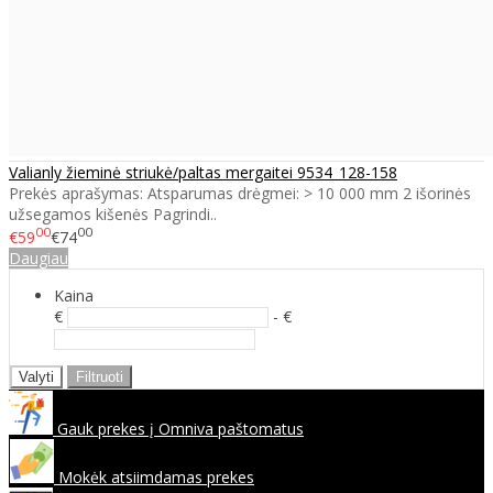
Valianly žieminė striukė/paltas mergaitei 9534_128-158
Prekės aprašymas: Atsparumas drėgmei: > 10 000 mm 2 išorinės
užsegamos kišenės Pagrindi..
00
00
€59
€74
Daugiau
Kaina
€
- €
Valyti
Filtruoti
Gauk prekes į Omniva paštomatus
Mokėk atsiimdamas prekes