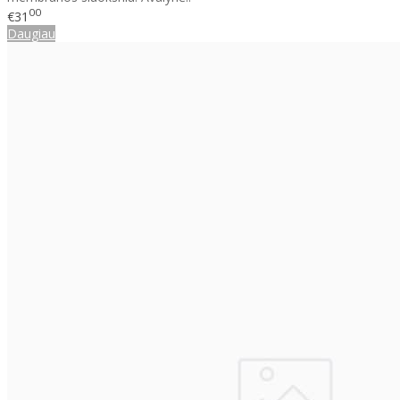
00
€31
Daugiau