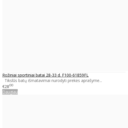
Rožiniai sportiniai batai 28-33 d. F100-61859FL
Tikslūs batų išmatavimai nurodyti prekės aprašyme...
00
€28
Daugiau