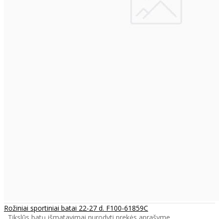
Rožiniai sportiniai batai 22-27 d. F100-61859C
Tikslūs batų išmatavimai nurodyti prekės aprašyme...