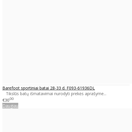
Barefoot sportiniai batai 28-33 d. F093-61936DL
Tikslūs batų išmatavimai nurodyti prekės aprašyme...
00
€30
Daugiau