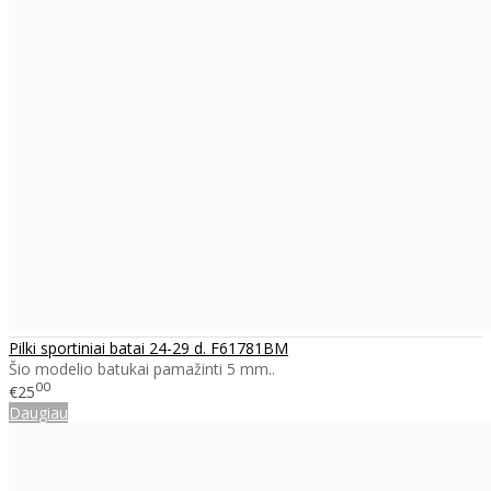
Pilki sportiniai batai 24-29 d. F61781BM
Šio modelio batukai pamažinti 5 mm..
00
€25
Daugiau