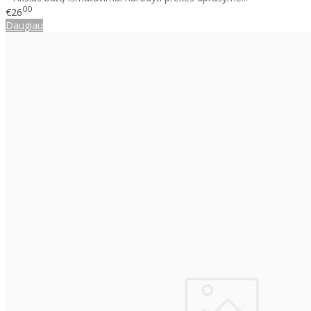
00
€26
Daugiau