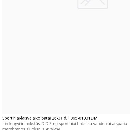
Sportiniai-laisvalaiko batai 26-31 d. F065-61331DM
Itin lengvi ir lankstūs D.D.Step sportiniai batai su vandeniui atspariu
membranos sluoksniu. Avalynė..