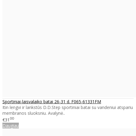
Sportiniai-laisvalaiko batai 26-31 d. F065-61331FM
Itin lengvi ir lankstūs D.D.Step sportiniai batai su vandeniui atspariu
membranos sluoksniu. Avalynė..
00
€31
Daugiau