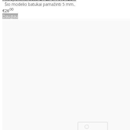
Šio modelio batukai pamažinti 5 mm..
00
€26
Daugiau