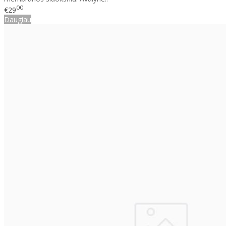
00
€29
Daugiau