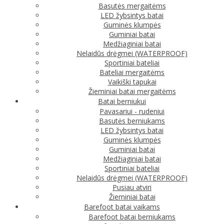
Basutės mergaitėms
LED žybsintys batai
Guminės klumpės
Guminiai batai
Medžiaginiai batai
Nelaidūs drėgmei (WATERPROOF)
Sportiniai bateliai
Bateliai mergaitėms
Vaikiški tapukai
Žieminiai batai mergaitėms
Batai berniukui
Pavasariui - rudeniui
Basutės berniukams
LED žybsintys batai
Guminės klumpės
Guminiai batai
Medžiaginiai batai
Sportiniai bateliai
Nelaidūs drėgmei (WATERPROOF)
Pusiau atviri
Žieminiai batai
Barefoot batai vaikams
Barefoot batai berniukams