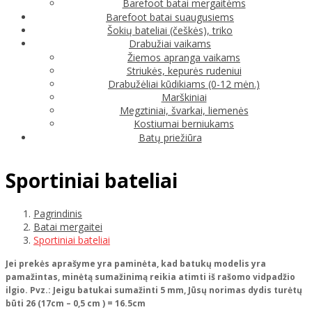
Barefoot batai mergaitėms
Barefoot batai suaugusiems
Šokių bateliai (češkės), triko
Drabužiai vaikams
Žiemos apranga vaikams
Striukės, kepurės rudeniui
Drabužėliai kūdikiams (0-12 mėn.)
Marškiniai
Megztiniai, švarkai, liemenės
Kostiumai berniukams
Batų priežiūra
Sportiniai bateliai
Pagrindinis
Batai mergaitei
Sportiniai bateliai
Jei prekės aprašyme yra paminėta, kad batukų modelis yra
pamažintas, minėtą sumažinimą reikia atimti iš rašomo vidpadžio
ilgio. Pvz.: Jeigu batukai sumažinti 5 mm, Jūsų norimas dydis turėtų
būti 26 (17cm – 0,5 cm ) = 16.5cm