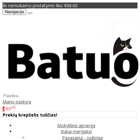
Iki nemokamo pristatymo liko €68.00
Navigacija
Mano paskyra
00
€0
0
Prekių krepšelis tuščias!
Mokyklinė apranga
Batai mergaitei
Pavasariui - rudeniui