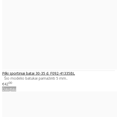
Pilki sportiniai batai 30-35 d. F092-41335BL
Šio modelio batukai pamažinti 5 mm..
00
€42
Daugiau