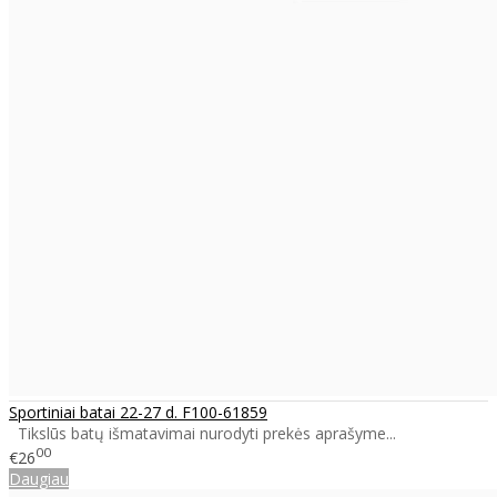
Sportiniai batai 22-27 d. F100-61859
Tikslūs batų išmatavimai nurodyti prekės aprašyme...
00
€26
Daugiau