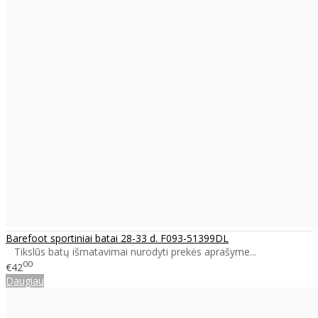
Barefoot sportiniai batai 28-33 d. F093-51399DL
Tikslūs batų išmatavimai nurodyti prekės aprašyme...
00
€42
Daugiau