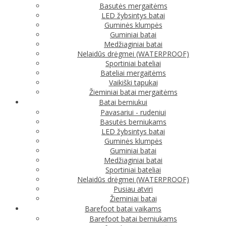
Basutės mergaitėms
LED žybsintys batai
Guminės klumpės
Guminiai batai
Medžiaginiai batai
Nelaidūs drėgmei (WATERPROOF)
Sportiniai bateliai
Bateliai mergaitėms
Vaikiški tapukai
Žieminiai batai mergaitėms
Batai berniukui
Pavasariui - rudeniui
Basutės berniukams
LED žybsintys batai
Guminės klumpės
Guminiai batai
Medžiaginiai batai
Sportiniai bateliai
Nelaidūs drėgmei (WATERPROOF)
Pusiau atviri
Žieminiai batai
Barefoot batai vaikams
Barefoot batai berniukams