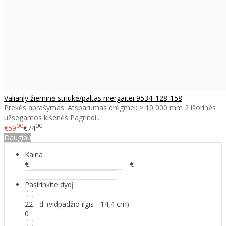
Valianly žieminė striukė/paltas mergaitei 9534_128-158
Prekės aprašymas: Atsparumas drėgmei: > 10 000 mm 2 išorinės
užsegamos kišenės Pagrindi..
00
00
€59
€74
Daugiau
Kaina
€
- €
Pasirinkite dydį
22 - d. (vidpadžio ilgis - 14,4 cm)
0