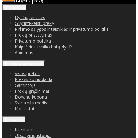
Grąžink prekę
Informacija
Dydžių lentelės
Grąžinti/keisti prekę
Pirkimo sąlygos ir taisyklės ir privatumo politika
Prekių pristatymas
Privatumo politika
Kaip iširinkti vaiko batų dydį?
Apie mus
Klientų aptarnavimas
Visos prekės
Prekės su nuolaida
Gamintojai
Prekių grąžinimai
Dovanų kuponai
Svetainės medis
Kontaktai
Klientams
Klientams
Užsakymų istorija