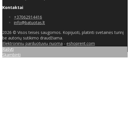
Kontaktai
+37062914416
info@batuotas.lt
2026 © Visos teisės saugomos. Kopijuoti, platinti svetainės turinį
be autorių sutikimo draudžiama.
Elektroninių parduotuvių nuoma
-
eshoprent.com
Rašyti
Skambinti