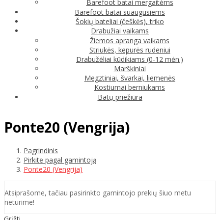
Barefoot batai mergaitėms
Barefoot batai suaugusiems
Šokių bateliai (češkės), triko
Drabužiai vaikams
Žiemos apranga vaikams
Striukės, kepurės rudeniui
Drabužėliai kūdikiams (0-12 mėn.)
Marškiniai
Megztiniai, švarkai, liemenės
Kostiumai berniukams
Batų priežiūra
Ponte20 (Vengrija)
Pagrindinis
Pirkite pagal gamintoją
Ponte20 (Vengrija)
Atsiprašome, tačiau pasirinkto gamintojo prekių šiuo metu
neturime!
Grįžti