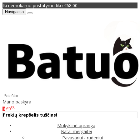
Iki nemokamo pristatymo liko €68.00
Navigacija
Mano paskyra
00
€0
0
Prekių krepšelis tuščias!
Mokyklinė apranga
Batai mergaitei
Pavasariui - rudeniui