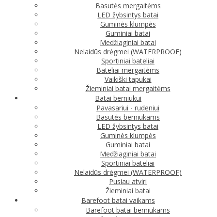
Basutės mergaitėms
LED žybsintys batai
Guminės klumpės
Guminiai batai
Medžiaginiai batai
Nelaidūs drėgmei (WATERPROOF)
Sportiniai bateliai
Bateliai mergaitėms
Vaikiški tapukai
Žieminiai batai mergaitėms
Batai berniukui
Pavasariui - rudeniui
Basutės berniukams
LED žybsintys batai
Guminės klumpės
Guminiai batai
Medžiaginiai batai
Sportiniai bateliai
Nelaidūs drėgmei (WATERPROOF)
Pusiau atviri
Žieminiai batai
Barefoot batai vaikams
Barefoot batai berniukams