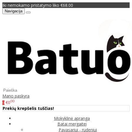
Iki nemokamo pristatymo liko €68.00
Navigacija
Mano paskyra
00
€0
0
Prekių krepšelis tuščias!
Mokyklinė apranga
Batai mergaitei
Pavasariui - rudeniui