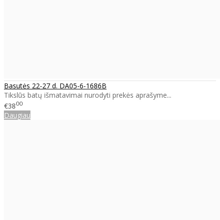
Basutės 22-27 d. DA05-6-1686B
Tikslūs batų išmatavimai nurodyti prekės aprašyme...
00
€38
Daugiau