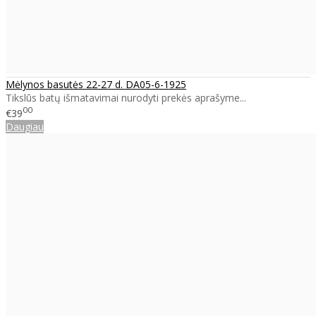
Mėlynos basutės 22-27 d. DA05-6-1925
Tikslūs batų išmatavimai nurodyti prekės aprašyme...
00
€39
Daugiau