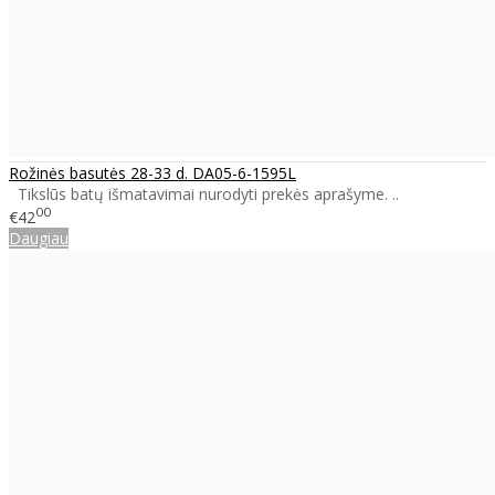
Rožinės basutės 28-33 d. DA05-6-1595L
Tikslūs batų išmatavimai nurodyti prekės aprašyme. ..
00
€42
Daugiau