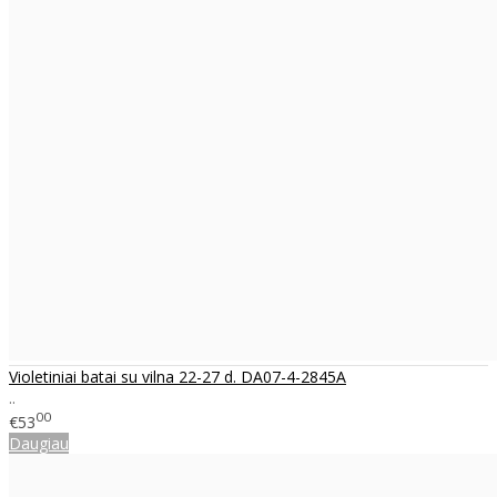
Violetiniai batai su vilna 22-27 d. DA07-4-2845A
..
00
€53
Daugiau