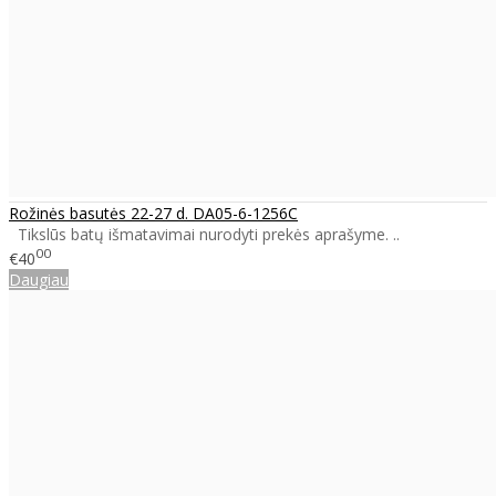
Rožinės basutės 22-27 d. DA05-6-1256C
Tikslūs batų išmatavimai nurodyti prekės aprašyme. ..
00
€40
Daugiau