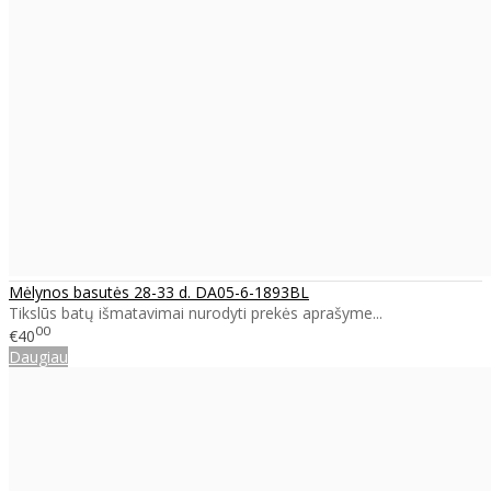
Mėlynos basutės 28-33 d. DA05-6-1893BL
Tikslūs batų išmatavimai nurodyti prekės aprašyme...
00
€40
Daugiau