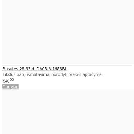
Basutės 28-33 d. DA05-6-1686BL
Tikslūs batų išmatavimai nurodyti prekės aprašyme...
00
€40
Daugiau