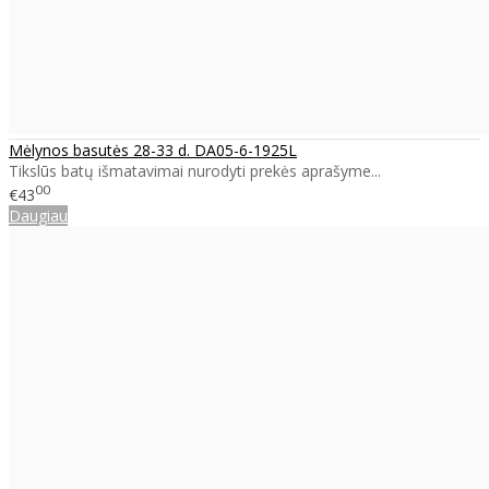
Mėlynos basutės 28-33 d. DA05-6-1925L
Tikslūs batų išmatavimai nurodyti prekės aprašyme...
00
€43
Daugiau