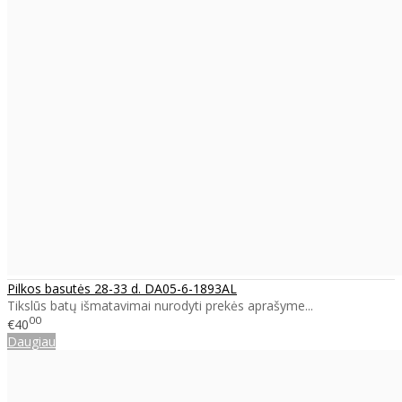
Pilkos basutės 28-33 d. DA05-6-1893AL
Tikslūs batų išmatavimai nurodyti prekės aprašyme...
00
€40
Daugiau