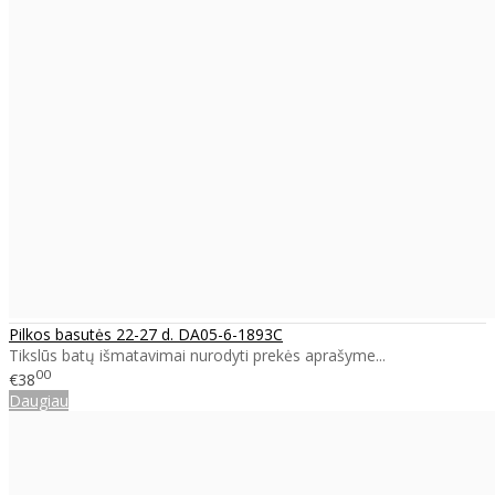
Pilkos basutės 22-27 d. DA05-6-1893C
Tikslūs batų išmatavimai nurodyti prekės aprašyme...
00
€38
Daugiau