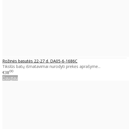
Rožinės basutės 22-27 d. DA05-6-1686C
Tikslūs batų išmatavimai nurodyti prekės aprašyme...
00
€38
Daugiau