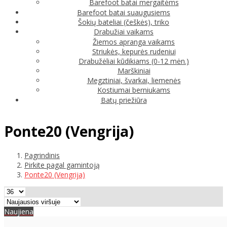
Barefoot batai mergaitėms
Barefoot batai suaugusiems
Šokių bateliai (češkės), triko
Drabužiai vaikams
Žiemos apranga vaikams
Striukės, kepurės rudeniui
Drabužėliai kūdikiams (0-12 mėn.)
Marškiniai
Megztiniai, švarkai, liemenės
Kostiumai berniukams
Batų priežiūra
Ponte20 (Vengrija)
Pagrindinis
Pirkite pagal gamintoją
Ponte20 (Vengrija)
Naujiena