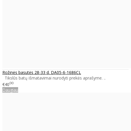
Rožinės basutės 28-33 d. DA05-6-1686CL
Tikslūs batų išmatavimai nurodyti prekės aprašyme. ..
00
€40
Daugiau