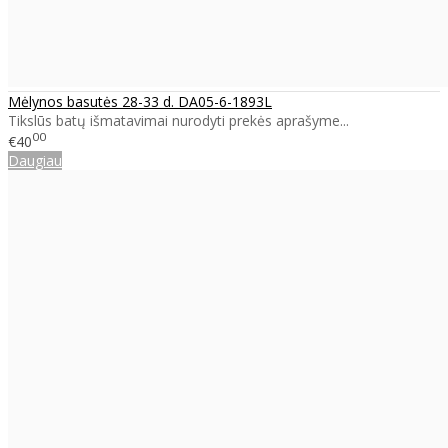
Mėlynos basutės 28-33 d. DA05-6-1893L
Tikslūs batų išmatavimai nurodyti prekės aprašyme...
00
€40
Daugiau