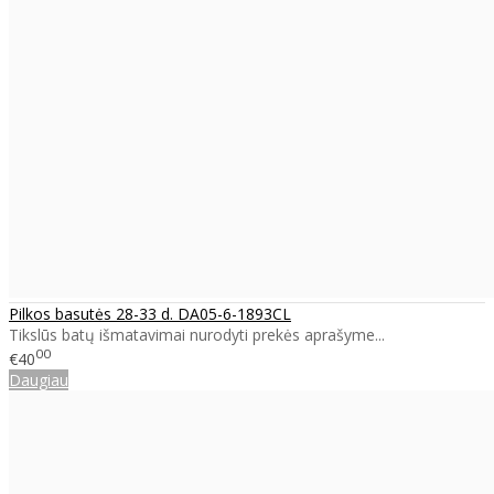
Pilkos basutės 28-33 d. DA05-6-1893CL
Tikslūs batų išmatavimai nurodyti prekės aprašyme...
00
€40
Daugiau