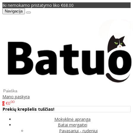
Iki nemokamo pristatymo liko €68.00
Navigacija
Mano paskyra
00
€0
0
Prekių krepšelis tuščias!
Mokyklinė apranga
Batai mergaitei
Pavasariui - rudeniui