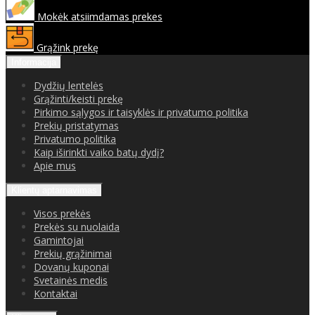
Mokėk atsiimdamas prekes
Grąžink prekę
Informacija
Dydžių lentelės
Grąžinti/keisti prekę
Pirkimo sąlygos ir taisyklės ir privatumo politika
Prekių pristatymas
Privatumo politika
Kaip iširinkti vaiko batų dydį?
Apie mus
Klientų aptarnavimas
Visos prekės
Prekės su nuolaida
Gamintojai
Prekių grąžinimai
Dovanų kuponai
Svetainės medis
Kontaktai