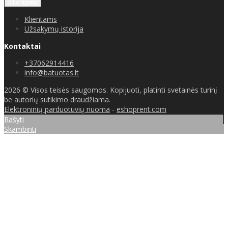
Klientams
Klientams
Užsakymų istorija
Kontaktai
+37062914416
info@batuotas.lt
2026 © Visos teisės saugomos. Kopijuoti, platinti svetainės turinį
be autorių sutikimo draudžiama.
Elektroninių parduotuvių nuoma
-
eshoprent.com
Rašyti
Skambinti