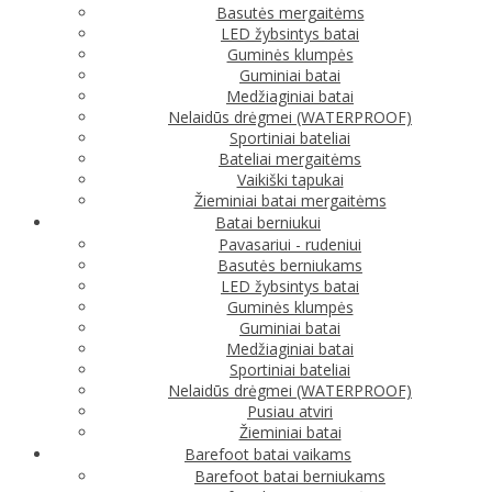
Basutės mergaitėms
LED žybsintys batai
Guminės klumpės
Guminiai batai
Medžiaginiai batai
Nelaidūs drėgmei (WATERPROOF)
Sportiniai bateliai
Bateliai mergaitėms
Vaikiški tapukai
Žieminiai batai mergaitėms
Batai berniukui
Pavasariui - rudeniui
Basutės berniukams
LED žybsintys batai
Guminės klumpės
Guminiai batai
Medžiaginiai batai
Sportiniai bateliai
Nelaidūs drėgmei (WATERPROOF)
Pusiau atviri
Žieminiai batai
Barefoot batai vaikams
Barefoot batai berniukams