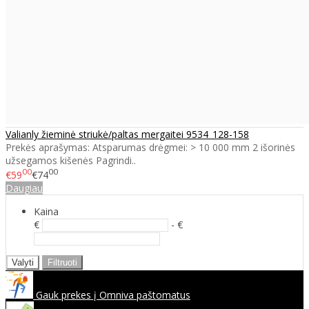
Valianly žieminė striukė/paltas mergaitei 9534_128-158
Prekės aprašymas: Atsparumas drėgmei: > 10 000 mm 2 išorinės
užsegamos kišenės Pagrindi..
00
00
€59
€74
Daugiau
Kaina
€
- €
Valyti
Filtruoti
Gauk prekes į Omniva paštomatus