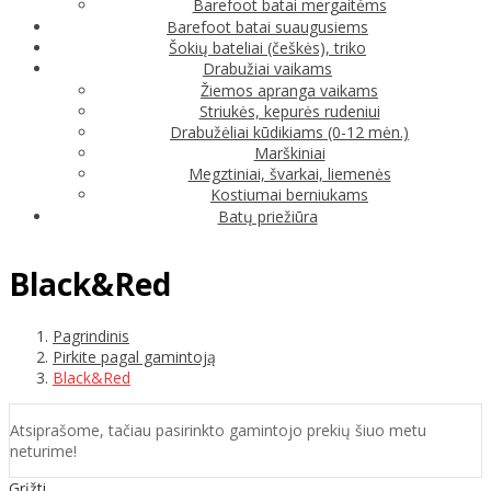
Barefoot batai mergaitėms
Barefoot batai suaugusiems
Šokių bateliai (češkės), triko
Drabužiai vaikams
Žiemos apranga vaikams
Striukės, kepurės rudeniui
Drabužėliai kūdikiams (0-12 mėn.)
Marškiniai
Megztiniai, švarkai, liemenės
Kostiumai berniukams
Batų priežiūra
Black&Red
Pagrindinis
Pirkite pagal gamintoją
Black&Red
Atsiprašome, tačiau pasirinkto gamintojo prekių šiuo metu
neturime!
Grįžti