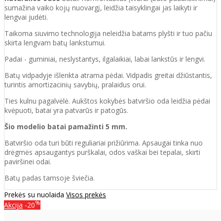
sumažina vaiko kojų nuovargį, leidžia taisyklingai jas laikyti ir
lengvai judėti.
Taikoma siuvimo technologija neleidžia batams plyšti ir tuo pačiu
skirta lengvam batų lankstumui.
Padai - guminiai, neslystantys, ilgalaikiai, labai lankstūs ir lengvi.
Batų vidpadyje išlenkta atrama pėdai. Vidpadis greitai džiūstantis,
turintis amortizacinių savybių, pralaidus orui.
Ties kulnu pagalvėlė. Aukštos kokybės batviršio oda leidžia pėdai
kvėpuoti, batai yra patvarūs ir patogūs.
Šio modelio batai pamažinti 5 mm.
Batviršio o
da turi būti reguliariai prižiūrima. Apsaugai tinka nuo
drėgmės apsaugantys purškalai
,
odos vaškai bei tepalai, skirti
paviršinei odai.
Batų padas tamsoje šviečia.
Prekės su nuolaida
Visos prekės
%
Akcija
-20