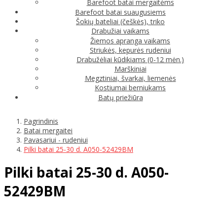
Barefoot batai mergaitėms
Barefoot batai suaugusiems
Šokių bateliai (češkės), triko
Drabužiai vaikams
Žiemos apranga vaikams
Striukės, kepurės rudeniui
Drabužėliai kūdikiams (0-12 mėn.)
Marškiniai
Megztiniai, švarkai, liemenės
Kostiumai berniukams
Batų priežiūra
Pagrindinis
Batai mergaitei
Pavasariui - rudeniui
Pilki batai 25-30 d. A050-52429BM
Pilki batai 25-30 d. A050-
52429BM