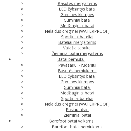
Basutės mergaitėms
LED žybsintys batai
Guminės klumpės
Guminiai batai
Medžiaginiai batai
Nelaidūs drėgmei (WATERPROOF)
Sportiniai bateliai
Bateliai mergaitėms
Vaikiški tapukai
Žieminiai batai mergaitėms
Batai berniukui
Pavasariui - rudeniui
Basutės berniukams
LED žybsintys batai
Guminės klumpės
Guminiai batai
Medžiaginiai batai
Sportiniai bateliai
Nelaidūs drėgmei (WATERPROOF)
Pusiau atviri
Žieminiai batai
Barefoot batai vaikams
Barefoot batai berniukams