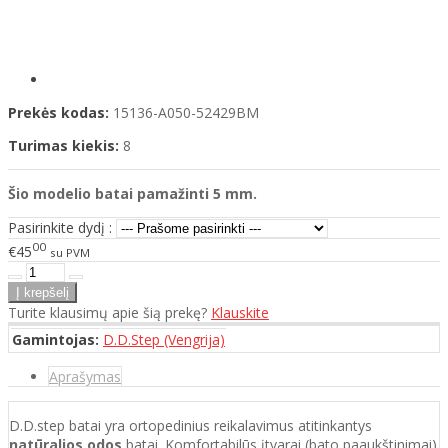
Prekės kodas:
15136-A050-52429BM
Turimas kiekis:
8
Šio modelio
batai
pamažinti 5 mm.
Pasirinkite dydį :
00
€45
su PVM
Turite klausimų apie šią prekę?
Klauskite
Gamintojas:
D.D.Step (Vengrija)
Aprašymas
D.D.step batai yra ortopedinius reikalavimus atitinkantys
natūralios odos
batai. Komfortabilūs įtvarai (bato paaukštinimai)