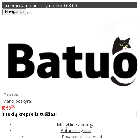
Iki nemokamo pristatymo liko €68.00
Navigacija
Mano paskyra
00
€0
0
Prekių krepšelis tuščias!
Mokyklinė apranga
Batai mergaitei
Pavasariui - rudeniui