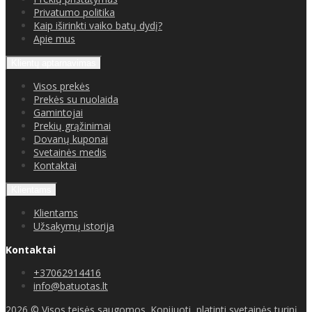
Privatumo politika
Kaip iširinkti vaiko batų dydį?
Apie mus
Klientų aptarnavimas
Visos prekės
Prekės su nuolaida
Gamintojai
Prekių grąžinimai
Dovanų kuponai
Svetainės medis
Kontaktai
Klientams
Klientams
Užsakymų istorija
Kontaktai
+37062914416
info@batuotas.lt
2026 © Visos teisės saugomos. Kopijuoti, platinti svetainės turinį