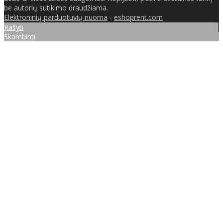
be autorių sutikimo draudžiama.
Elektroninių parduotuvių nuoma
-
eshoprent.com
Rašyti
Skambinti