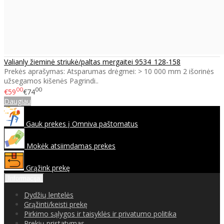
Valianly žieminė striukė/paltas mergaitei 9534_128-158
Prekės aprašymas: Atsparumas drėgmei: > 10 000 mm 2 išorinės
užsegamos kišenės Pagrindi..
00
00
€59
€74
Daugiau
Gauk prekes į Omniva paštomatus
Mokėk atsiimdamas prekes
Grąžink prekę
Informacija
Dydžių lentelės
Grąžinti/keisti prekę
Pirkimo sąlygos ir taisyklės ir privatumo politika
Prekių pristatymas