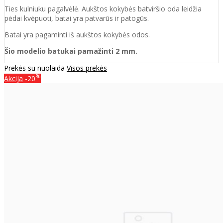
Ties kulniuku pagalvėlė. Aukštos kokybės batviršio oda leidžia
pėdai kvėpuoti, batai yra patvarūs ir patogūs.
Batai yra pagaminti iš aukštos kokybės odos.
Šio modelio batukai pamažinti 2 mm.
Prekės su nuolaida
Visos prekės
%
Akcija
-20