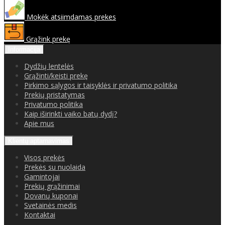
Mokėk atsiimdamas prekes
Grąžink prekę
Informacija
Dydžių lentelės
Grąžinti/keisti prekę
Pirkimo sąlygos ir taisyklės ir privatumo politika
Prekių pristatymas
Privatumo politika
Kaip iširinkti vaiko batų dydį?
Apie mus
Klientų aptarnavimas
Visos prekės
Prekės su nuolaida
Gamintojai
Prekių grąžinimai
Dovanų kuponai
Svetainės medis
Kontaktai