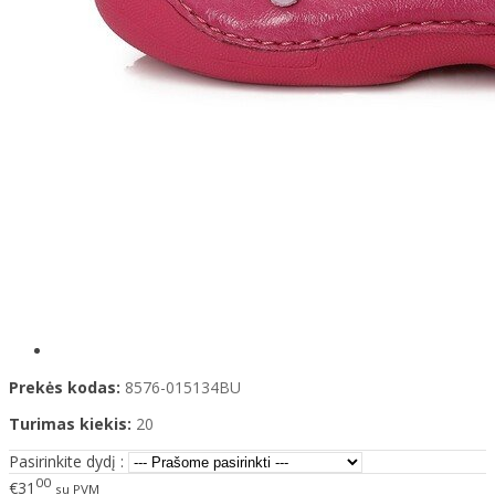
Prekės kodas:
8576-015134BU
Turimas kiekis:
20
Pasirinkite dydį :
00
€31
su PVM