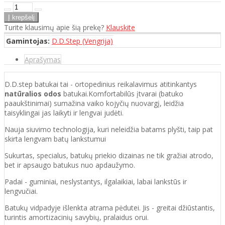
Turite klausimų apie šią prekę?
Klauskite
Gamintojas:
D.D.Step (Vengrija)
Aprašymas
D.D.step batukai tai - ortopedinius reikalavimus atitinkantys
natūralios odos
batukai.Komfortabilūs įtvarai (batuko
paaukštinimai) sumažina vaiko kojyčių nuovargį, leidžia
taisyklingai jas laikyti ir lengvai judėti.
Nauja siuvimo technologija, kuri neleidžia batams plyšti, taip pat
skirta lengvam batų lankstumui
Sukurtas, specialus, batukų priekio dizainas ne tik gražiai atrodo,
bet ir apsaugo batukus nuo apdaužymo.
Padai - guminiai, neslystantys, ilgalaikiai, labai lankstūs ir
lengvučiai.
Batukų vidpadyje išlenkta atrama pėdutei. Jis - greitai džiūstantis,
turintis amortizacinių savybių, pralaidus orui.