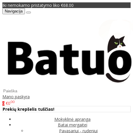
Iki nemokamo pristatymo liko €68.00
Navigacija
Mano paskyra
00
€0
0
Prekių krepšelis tuščias!
Mokyklinė apranga
Batai mergaitei
Pavasariui - rudeniui