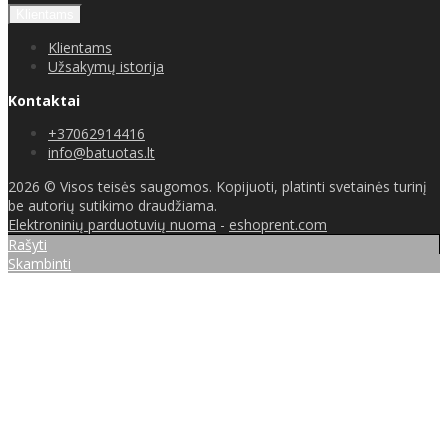
Klientams
Klientams
Užsakymų istorija
Kontaktai
+37062914416
info@batuotas.lt
2026 © Visos teisės saugomos. Kopijuoti, platinti svetainės turinį
be autorių sutikimo draudžiama.
Elektroninių parduotuvių nuoma
-
eshoprent.com
Rašyti
Skambinti