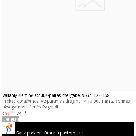
Valianly žieminė striukė/paltas mergaitei 9534_128-158
Prekės aprašymas: Atsparumas drėgmei: > 10 000 mm 2 išorinės
užsegamos kišenės Pagrindi..
00
00
€59
€74
Daugiau
Gauk prekes į Omniva paštomatus