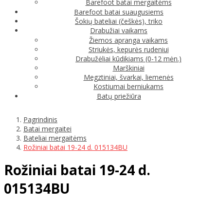
Barefoot batai mergaitėms
Barefoot batai suaugusiems
Šokių bateliai (češkės), triko
Drabužiai vaikams
Žiemos apranga vaikams
Striukės, kepurės rudeniui
Drabužėliai kūdikiams (0-12 mėn.)
Marškiniai
Megztiniai, švarkai, liemenės
Kostiumai berniukams
Batų priežiūra
Pagrindinis
Batai mergaitei
Bateliai mergaitėms
Rožiniai batai 19-24 d. 015134BU
Rožiniai batai 19-24 d.
015134BU