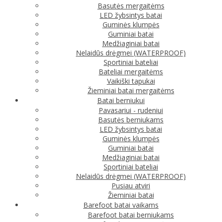
Basutės mergaitėms
LED žybsintys batai
Guminės klumpės
Guminiai batai
Medžiaginiai batai
Nelaidūs drėgmei (WATERPROOF)
Sportiniai bateliai
Bateliai mergaitėms
Vaikiški tapukai
Žieminiai batai mergaitėms
Batai berniukui
Pavasariui - rudeniui
Basutės berniukams
LED žybsintys batai
Guminės klumpės
Guminiai batai
Medžiaginiai batai
Sportiniai bateliai
Nelaidūs drėgmei (WATERPROOF)
Pusiau atviri
Žieminiai batai
Barefoot batai vaikams
Barefoot batai berniukams