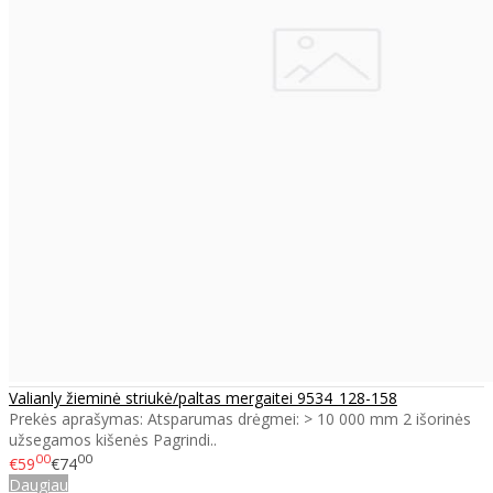
Valianly žieminė striukė/paltas mergaitei 9534_128-158
Prekės aprašymas: Atsparumas drėgmei: > 10 000 mm 2 išorinės
užsegamos kišenės Pagrindi..
00
00
€59
€74
Daugiau