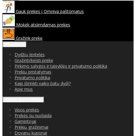
Gauk prekes į Omniva paštomatus
Mokėk atsiimdamas prekes
Grąžink prekę
Informacija
Dydžių lentelės
Grąžinti/keisti prekę
Pirkimo sąlygos ir taisyklės ir privatumo politika
Prekių pristatymas
Privatumo politika
Kaip iširinkti vaiko batų dydį?
Apie mus
Klientų aptarnavimas
Visos prekės
Prekės su nuolaida
Gamintojai
Prekių grąžinimai
Dovanų kuponai