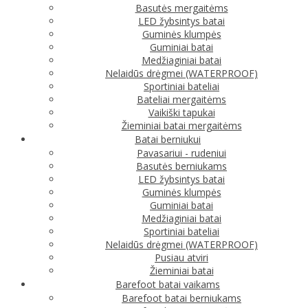
Basutės mergaitėms
LED žybsintys batai
Guminės klumpės
Guminiai batai
Medžiaginiai batai
Nelaidūs drėgmei (WATERPROOF)
Sportiniai bateliai
Bateliai mergaitėms
Vaikiški tapukai
Žieminiai batai mergaitėms
Batai berniukui
Pavasariui - rudeniui
Basutės berniukams
LED žybsintys batai
Guminės klumpės
Guminiai batai
Medžiaginiai batai
Sportiniai bateliai
Nelaidūs drėgmei (WATERPROOF)
Pusiau atviri
Žieminiai batai
Barefoot batai vaikams
Barefoot batai berniukams