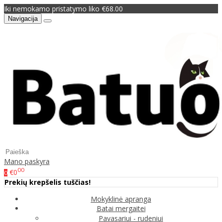
Iki nemokamo pristatymo liko €68.00
Navigacija
Mano paskyra
00
€0
0
Prekių krepšelis tuščias!
Mokyklinė apranga
Batai mergaitei
Pavasariui - rudeniui