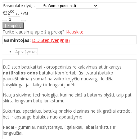
Pasirinkite dydį :
00
€32
su PVM
Turite klausimų apie šią prekę?
Klauskite
Gamintojas:
D.D.Step (Vengrija)
Aprašymas
D.D.step batukai tai - ortopedinius reikalavimus atitinkantys
natūralios odos
batukai.Komfortabilūs įtvarai (batuko
paaukštinimai) sumažina vaiko kojyčių nuovargį, leidžia
taisyklingai jas laikyti ir lengvai judėti.
Nauja siuvimo technologija, kuri neleidžia batams plyšti, taip pat
skirta lengvam batų lankstumui
Sukurtas, specialus, batukų priekio dizainas ne tik gražiai atrodo,
bet ir apsaugo batukus nuo apdaužymo.
Padai - guminiai, neslystantys, ilgalaikiai, labai lankstūs ir
lengvučiai.