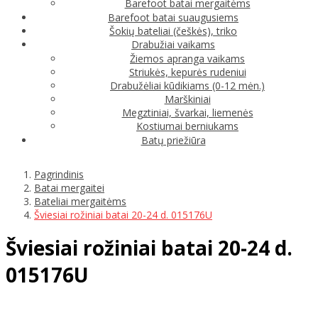
Barefoot batai mergaitėms
Barefoot batai suaugusiems
Šokių bateliai (češkės), triko
Drabužiai vaikams
Žiemos apranga vaikams
Striukės, kepurės rudeniui
Drabužėliai kūdikiams (0-12 mėn.)
Marškiniai
Megztiniai, švarkai, liemenės
Kostiumai berniukams
Batų priežiūra
Pagrindinis
Batai mergaitei
Bateliai mergaitėms
Šviesiai rožiniai batai 20-24 d. 015176U
Šviesiai rožiniai batai 20-24 d.
015176U