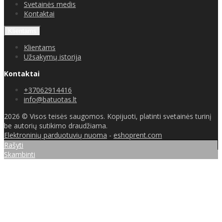
Svetainės medis
Kontaktai
Klientams
Klientams
Užsakymų istorija
Kontaktai
+37062914416
info@batuotas.lt
2026 © Visos teisės saugomos. Kopijuoti, platinti svetainės turinį
be autorių sutikimo draudžiama.
Elektroninių parduotuvių nuoma
-
eshoprent.com
Rašyti
Skambinti