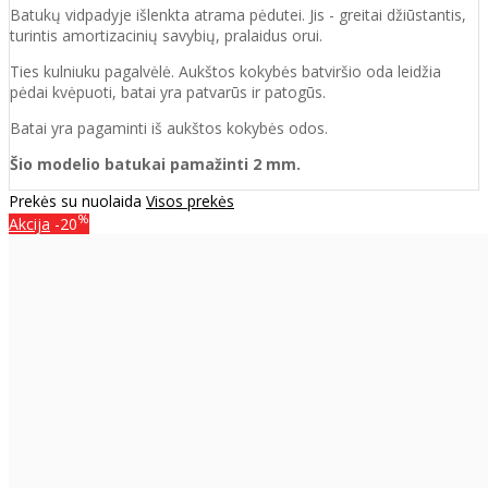
Batukų vidpadyje išlenkta atrama pėdutei. Jis - greitai džiūstantis,
turintis amortizacinių savybių, pralaidus orui.
Ties kulniuku pagalvėlė. Aukštos kokybės batviršio oda leidžia
pėdai kvėpuoti, batai yra patvarūs ir patogūs.
Batai yra pagaminti iš aukštos kokybės odos.
Šio modelio batukai pamažinti 2 mm.
Prekės su nuolaida
Visos prekės
%
Akcija
-20