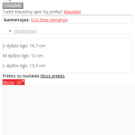
Turite klausimų apie šią prekę?
Klauskite
Gamintojas:
D.D.Step (Vengrija)
Aprašymas
S dydzio ilgis: 10,7 cm
M dydžio ilgis: 12 cm
L dydžio ilgis: 13,5 cm
Prekės su nuolaida
Visos prekės
%
Akcija
-20