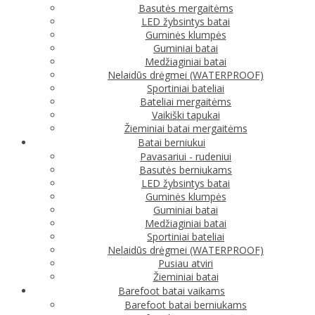
Basutės mergaitėms
LED žybsintys batai
Guminės klumpės
Guminiai batai
Medžiaginiai batai
Nelaidūs drėgmei (WATERPROOF)
Sportiniai bateliai
Bateliai mergaitėms
Vaikiški tapukai
Žieminiai batai mergaitėms
Batai berniukui
Pavasariui - rudeniui
Basutės berniukams
LED žybsintys batai
Guminės klumpės
Guminiai batai
Medžiaginiai batai
Sportiniai bateliai
Nelaidūs drėgmei (WATERPROOF)
Pusiau atviri
Žieminiai batai
Barefoot batai vaikams
Barefoot batai berniukams