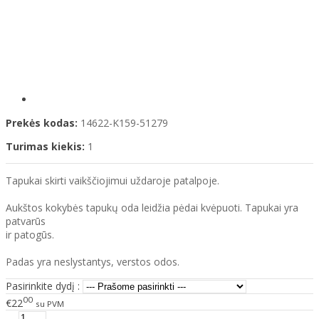
Prekės kodas:
14622-K159-51279
Turimas kiekis:
1
Tapukai skirti vaikščiojimui uždaroje patalpoje.
Aukštos kokybės tapukų oda leidžia pėdai kvėpuoti. Tapukai yra
patvarūs
ir patogūs.
Padas yra neslystantys, verstos odos.
Pasirinkite dydį :
00
€22
su PVM