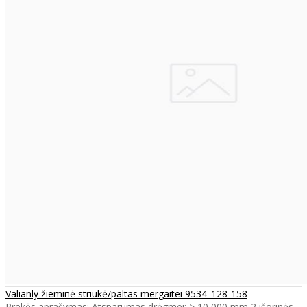
Valianly žieminė striukė/paltas mergaitei 9534_128-158
Prekės aprašymas: Atsparumas drėgmei: > 10 000 mm 2 išorinės