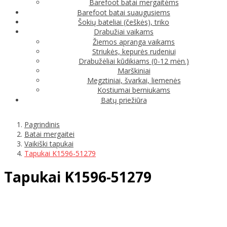
Barefoot batai mergaitėms
Barefoot batai suaugusiems
Šokių bateliai (češkės), triko
Drabužiai vaikams
Žiemos apranga vaikams
Striukės, kepurės rudeniui
Drabužėliai kūdikiams (0-12 mėn.)
Marškiniai
Megztiniai, švarkai, liemenės
Kostiumai berniukams
Batų priežiūra
Pagrindinis
Batai mergaitei
Vaikiški tapukai
Tapukai K1596-51279
Tapukai K1596-51279