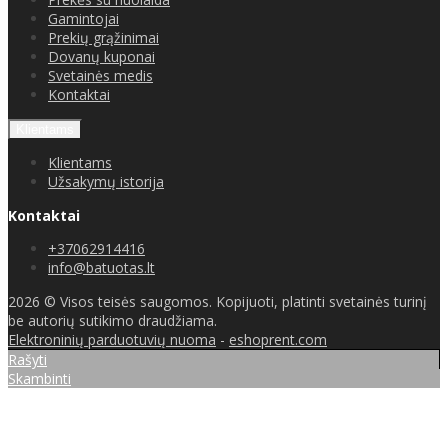
Gamintojai
Prekių grąžinimai
Dovanų kuponai
Svetainės medis
Kontaktai
Klientams
Klientams
Užsakymų istorija
Kontaktai
+37062914416
info@batuotas.lt
2026 © Visos teisės saugomos. Kopijuoti, platinti svetainės turinį
be autorių sutikimo draudžiama.
Elektroninių parduotuvių nuoma
-
eshoprent.com
Rašyti
Skambinti