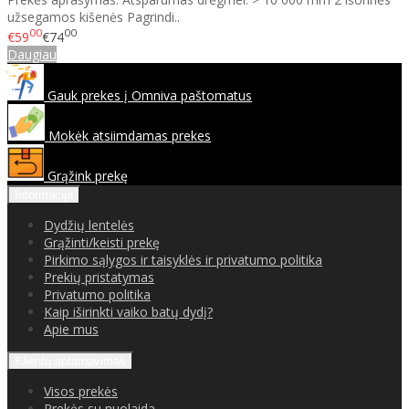
užsegamos kišenės Pagrindi..
00
00
€59
€74
Daugiau
Gauk prekes į Omniva paštomatus
Mokėk atsiimdamas prekes
Grąžink prekę
Informacija
Dydžių lentelės
Grąžinti/keisti prekę
Pirkimo sąlygos ir taisyklės ir privatumo politika
Prekių pristatymas
Privatumo politika
Kaip iširinkti vaiko batų dydį?
Apie mus
Klientų aptarnavimas
Visos prekės
Prekės su nuolaida