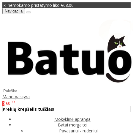
Iki nemokamo pristatymo liko €68.00
Navigacija
Mano paskyra
00
€0
0
Prekių krepšelis tuščias!
Mokyklinė apranga
Batai mergaitei
Pavasariui - rudeniui