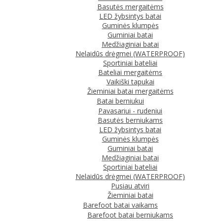
Basutės mergaitėms
LED žybsintys batai
Guminės klumpės
Guminiai batai
Medžiaginiai batai
Nelaidūs drėgmei (WATERPROOF)
Sportiniai bateliai
Bateliai mergaitėms
Vaikiški tapukai
Žieminiai batai mergaitėms
Batai berniukui
Pavasariui - rudeniui
Basutės berniukams
LED žybsintys batai
Guminės klumpės
Guminiai batai
Medžiaginiai batai
Sportiniai bateliai
Nelaidūs drėgmei (WATERPROOF)
Pusiau atviri
Žieminiai batai
Barefoot batai vaikams
Barefoot batai berniukams