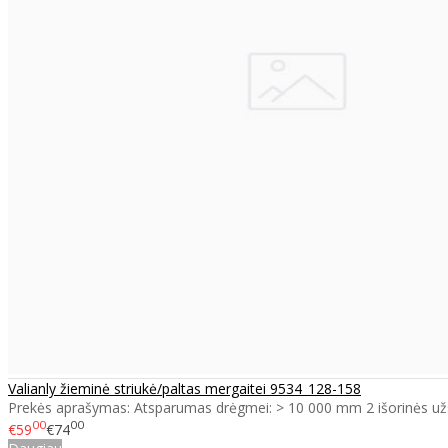
Valianly žieminė striukė/paltas mergaitei 9534_128-158
Prekės aprašymas: Atsparumas drėgmei: > 10 000 mm 2 išorinės už
00
00
€59
€74