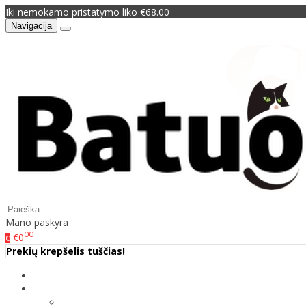
Iki nemokamo pristatymo liko €68.00
Navigacija
Mano paskyra
00
€0
0
Prekių krepšelis tuščias!