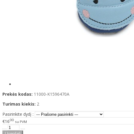
Prekės kodas:
11000-K1596470A
Turimas kiekis:
2
Pasirinkite dydį :
00
€16
su PVM