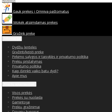
Daugiau
Gauk prekes į Omniva paštomatus
Mokėk atsiimdamas prekes
Grąžink prekę
Informacija
Dydžių lentelės
Grąžinti/keisti prekę
Pirkimo sąlygos ir taisyklės ir privatumo politika
Prekių pristatymas
Privatumo politika
Kaip iširinkti vaiko batų dydį?
Apie mus
Klientų aptarnavimas
Visos prekės
Prekės su nuolaida
Gamintojai
Prekių grąžinimai
Dovanų kuponai