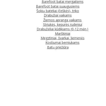
Barefoot batai mergaitėms
Barefoot batai suaugusiems
Šokių bateliai (češkės), triko
Drabužiai vaikams
Žiemos apranga vaikams
Striukės, kepurės rudeniui
Drabužėliai kūdikiams (0-12 mėn.)
Marškiniai
Megztiniai, švarkai, liemenės
Kostiumai berniukams
Batų priežiūra