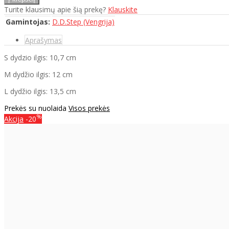
Turite klausimų apie šią prekę?
Klauskite
Gamintojas:
D.D.Step (Vengrija)
Aprašymas
S dydzio ilgis: 10,7 cm
M dydžio ilgis: 12 cm
L dydžio ilgis: 13,5 cm
Prekės su nuolaida
Visos prekės
%
Akcija
-20