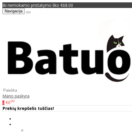
Iki nemokamo pristatymo liko €68.00
Navigacija
Mano paskyra
00
€0
0
Prekių krepšelis tuščias!