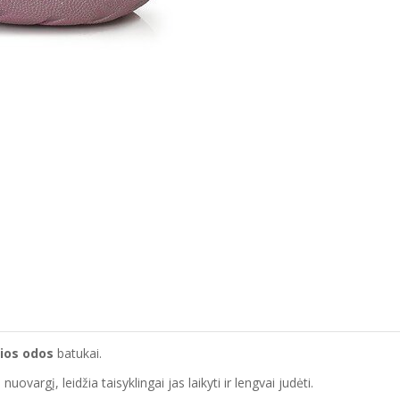
ios odos
batukai.
vargį, leidžia taisyklingai jas laikyti ir lengvai judėti.