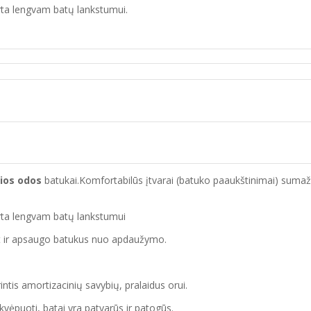
irta lengvam batų lankstumui.
ios odos
batukai.Komfortabilūs įtvarai (batuko paaukštinimai) sumažina 
kirta lengvam batų lankstumui
 bet ir apsaugo batukus nuo apdaužymo.
rintis amortizacinių savybių, pralaidus orui.
kvėpuoti, batai yra patvarūs ir patogūs.