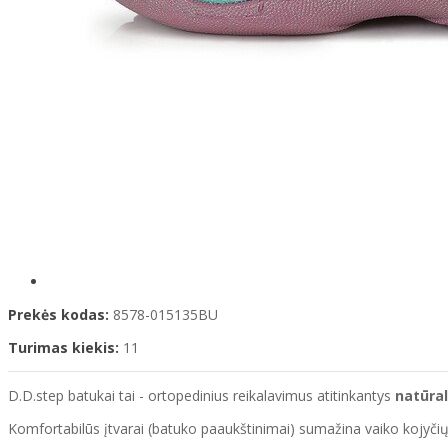
Prekės kodas:
8578-015135BU
Turimas kiekis:
11
D.D.step batukai tai - ortopedinius reikalavimus atitinkantys
natūral
Komfortabilūs įtvarai (batuko paaukštinimai) sumažina vaiko kojyčių nuo