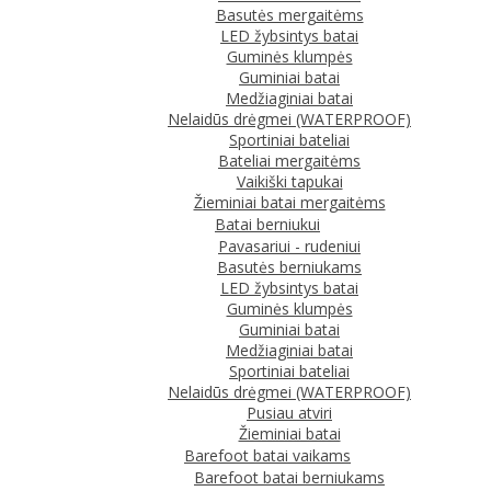
Basutės mergaitėms
LED žybsintys batai
Guminės klumpės
Guminiai batai
Medžiaginiai batai
Nelaidūs drėgmei (WATERPROOF)
Sportiniai bateliai
Bateliai mergaitėms
Vaikiški tapukai
Žieminiai batai mergaitėms
Batai berniukui
Pavasariui - rudeniui
Basutės berniukams
LED žybsintys batai
Guminės klumpės
Guminiai batai
Medžiaginiai batai
Sportiniai bateliai
Nelaidūs drėgmei (WATERPROOF)
Pusiau atviri
Žieminiai batai
Barefoot batai vaikams
Barefoot batai berniukams