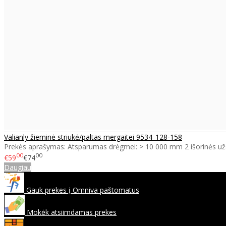
Valianly žieminė striukė/paltas mergaitei 9534_128-158
Prekės aprašymas: Atsparumas drėgmei: > 10 000 mm 2 išorinės už
00
00
€59
€74
Daugiau
Gauk prekes į Omniva paštomatus
Mokėk atsiimdamas prekes