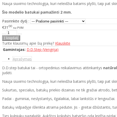
Nauja siuvimo technologija, kuri neleidžia batams plyšti, taip pat sk
Šio modelio batukai pamažinti 2 mm.
Pasirinkite dydį :
00
€31
su PVM
Turite klausimų apie šią prekę?
Klauskite
Gamintojas:
D.D.Step (Vengrija)
Aprašymas
D.D.step batukai tai - ortopedinius reikalavimus atitinkantys
natūral
judėti.
Nauja siuvimo technologija, kuri neleidžia batams plyšti, taip pat s
Sukurtas, specialus, batukų priekio dizainas ne tik gražiai atrodo,
Padai - guminiai, neslystantys, ilgalaikiai, labai lankstūs ir lengvučiai.
Batukų vidpadyje išlenkta atrama pėdutei. Jis - greitai džiūstantis, tu
Ties kulniuku pagalvėlė. Aukštos kokybės batviršio oda leidžia pėdai 