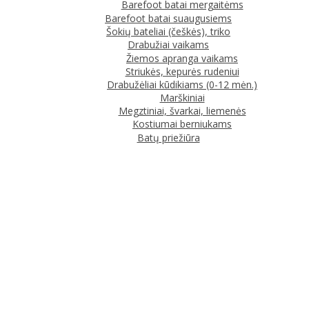
Barefoot batai mergaitėms
Barefoot batai suaugusiems
Šokių bateliai (češkės), triko
Drabužiai vaikams
Žiemos apranga vaikams
Striukės, kepurės rudeniui
Drabužėliai kūdikiams (0-12 mėn.)
Marškiniai
Megztiniai, švarkai, liemenės
Kostiumai berniukams
Batų priežiūra