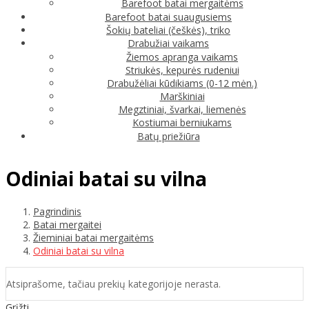
Barefoot batai mergaitėms
Barefoot batai suaugusiems
Šokių bateliai (češkės), triko
Drabužiai vaikams
Žiemos apranga vaikams
Striukės, kepurės rudeniui
Drabužėliai kūdikiams (0-12 mėn.)
Marškiniai
Megztiniai, švarkai, liemenės
Kostiumai berniukams
Batų priežiūra
Odiniai batai su vilna
Pagrindinis
Batai mergaitei
Žieminiai batai mergaitėms
Odiniai batai su vilna
Atsiprašome, tačiau prekių kategorijoje nerasta.
Grįžti