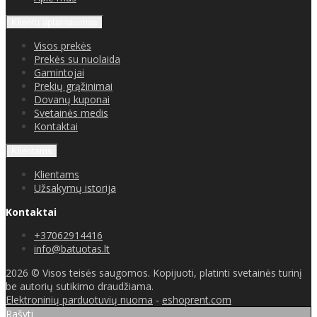
Klientų aptarnavimas
Visos prekės
Prekės su nuolaida
Gamintojai
Prekių grąžinimai
Dovanų kuponai
Svetainės medis
Kontaktai
Klientams
Klientams
Užsakymų istorija
Kontaktai
+37062914416
info@batuotas.lt
2026 © Visos teisės saugomos. Kopijuoti, platinti svetainės turinį
be autorių sutikimo draudžiama.
Elektroninių parduotuvių nuoma
-
eshoprent.com
Rašyti