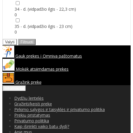
34 - d. (vidpadžio ilgis - 22,3 cm)
0
35 - d. (vidpadžio ilgis - 23 cm)
0
Valyti
Filtruoti
Gauk prekes į Omniva paštomatus
Mokėk atsiimdamas prekes
Grąžink prekę
Informacija
Dydžių lentelės
Grąžinti/keisti prekę
Pirkimo sąlygos ir taisyklės ir privatumo politika
Prekių pristatymas
Privatumo politika
Kaip iširinkti vaiko batų dydį?
Apie mus