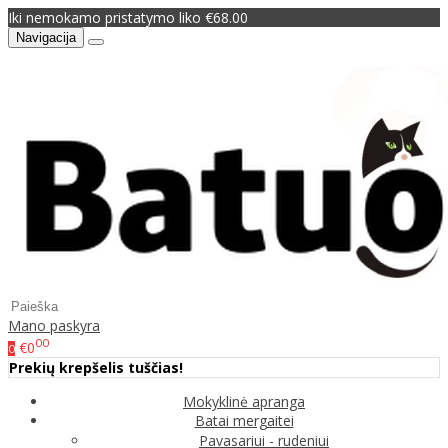
Iki nemokamo pristatymo liko €68.00
Navigacija
Mano paskyra
00
€0
0
Prekių krepšelis tuščias!
Mokyklinė apranga
Batai mergaitei
Pavasariui - rudeniui