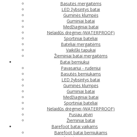
Basutės mergaitėms
LED žybsintys batai
Guminės klumpės
Guminiai batai
Medžiaginiai batai
Nelaidūs drėgmei (WATERPROOF)
Sportiniai bateliai
Bateliai mergaitėms
Vaikiški tapukai
Žieminiai batai mergaitėms
Batai berniukui
Pavasariui - rudeniui
Basutės berniukams
LED žybsintys batai
Guminės klumpės
Guminiai batai
Medžiaginiai batai
Sportiniai bateliai
Nelaidūs drėgmei (WATERPROOF)
Pusiau atviri
Žieminiai batai
Barefoot batai vaikams
Barefoot batai berniukams