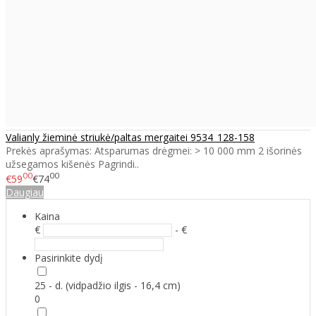
Valianly žieminė striukė/paltas mergaitei 9534_128-158
Prekės aprašymas: Atsparumas drėgmei: > 10 000 mm 2 išorinės
užsegamos kišenės Pagrindi..
00
00
€59
€74
Daugiau
Kaina
€
- €
Pasirinkite dydį
25 - d. (vidpadžio ilgis - 16,4 cm)
0