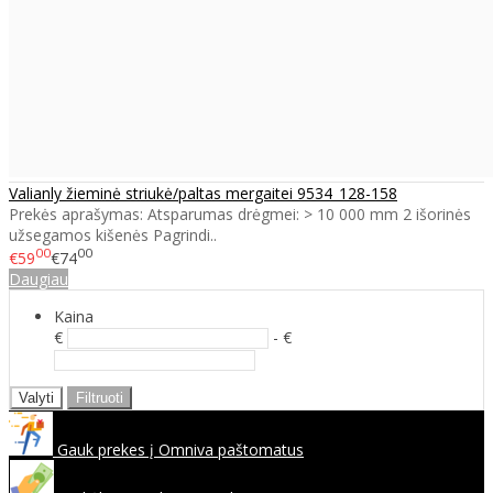
Valianly žieminė striukė/paltas mergaitei 9534_128-158
Prekės aprašymas: Atsparumas drėgmei: > 10 000 mm 2 išorinės
užsegamos kišenės Pagrindi..
00
00
€59
€74
Daugiau
Kaina
€
- €
Valyti
Filtruoti
Gauk prekes į Omniva paštomatus