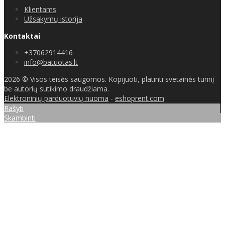
Klientams
Užsakymų istorija
Kontaktai
+37062914416
info@batuotas.lt
2026 © Visos teisės saugomos. Kopijuoti, platinti svetainės turinį
be autorių sutikimo draudžiama.
Elektroninių parduotuvių nuoma
-
eshoprent.com
Rašyti
Skambinti