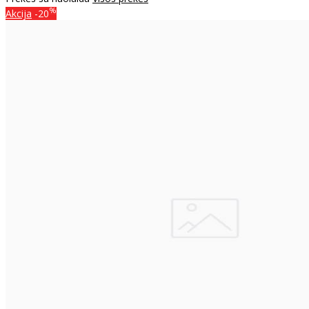
%
Akcija
-20