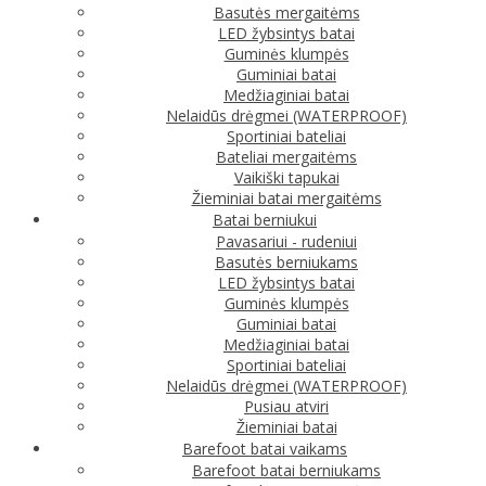
Basutės mergaitėms
LED žybsintys batai
Guminės klumpės
Guminiai batai
Medžiaginiai batai
Nelaidūs drėgmei (WATERPROOF)
Sportiniai bateliai
Bateliai mergaitėms
Vaikiški tapukai
Žieminiai batai mergaitėms
Batai berniukui
Pavasariui - rudeniui
Basutės berniukams
LED žybsintys batai
Guminės klumpės
Guminiai batai
Medžiaginiai batai
Sportiniai bateliai
Nelaidūs drėgmei (WATERPROOF)
Pusiau atviri
Žieminiai batai
Barefoot batai vaikams
Barefoot batai berniukams