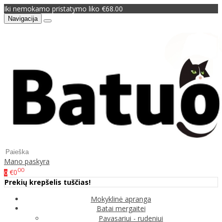
Iki nemokamo pristatymo liko €68.00
Navigacija
Mano paskyra
00
€0
0
Prekių krepšelis tuščias!
Mokyklinė apranga
Batai mergaitei
Pavasariui - rudeniui