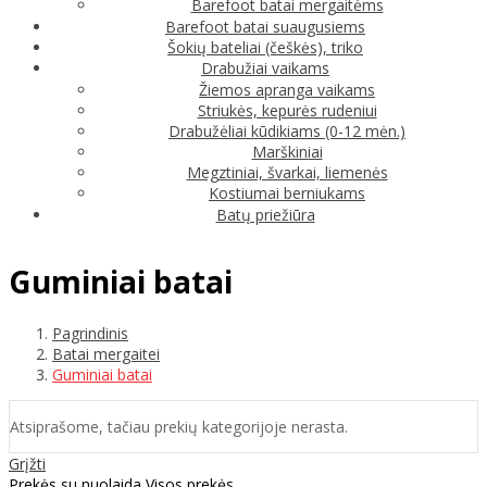
Barefoot batai mergaitėms
Barefoot batai suaugusiems
Šokių bateliai (češkės), triko
Drabužiai vaikams
Žiemos apranga vaikams
Striukės, kepurės rudeniui
Drabužėliai kūdikiams (0-12 mėn.)
Marškiniai
Megztiniai, švarkai, liemenės
Kostiumai berniukams
Batų priežiūra
Guminiai batai
Pagrindinis
Batai mergaitei
Guminiai batai
Atsiprašome, tačiau prekių kategorijoje nerasta.
Grįžti
Prekės su nuolaida
Visos prekės