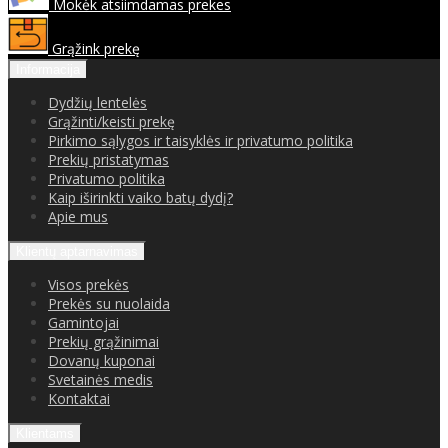
Mokėk atsiimdamas prekes
Grąžink prekę
Informacija
Dydžių lentelės
Grąžinti/keisti prekę
Pirkimo sąlygos ir taisyklės ir privatumo politika
Prekių pristatymas
Privatumo politika
Kaip iširinkti vaiko batų dydį?
Apie mus
Klientų aptarnavimas
Visos prekės
Prekės su nuolaida
Gamintojai
Prekių grąžinimai
Dovanų kuponai
Svetainės medis
Kontaktai
Klientams