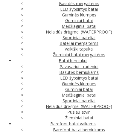
Basutės mergaitėms
LED žybsintys batai
Guminės klumpės
Guminiai batai
Medžiaginiai batai
Nelaidūs drėgmei (WATERPROOF)
Sportiniai bateliai
Bateliai mergaitėms
Vaikiški tapukai
Žieminiai batai mergaitėms
Batai berniukui
Pavasariui - rudeniui
Basutės berniukams
LED žybsintys batai
Guminės klumpės
Guminiai batai
Medžiaginiai batai
Sportiniai bateliai
Nelaidūs drėgmei (WATERPROOF)
Pusiau atviri
Žieminiai batai
Barefoot batai vaikams
Barefoot batai berniukams