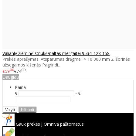
Valianly žieminė striukė/paltas mergaitei 9534_128-158
Prekės aprašymas: Atsparumas drėgmei: > 10 000 mm 2 išorinės
užsegamos kišenės Pagrindi..
00
00
€59
€74
Daugiau
Kaina
€
- €
Valyti
Filtruoti
Gauk prekes į Omniva paštomatus