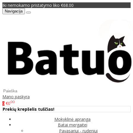
Iki nemokamo pristatymo liko €68.00
Navigacija
Mano paskyra
00
€0
0
Prekių krepšelis tuščias!
Mokyklinė apranga
Batai mergaitei
Pavasariui - rudeniui