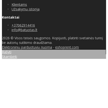
Klientams
Užsakymų istorija
Kontaktai
+37062914416
info@batuotas.lt
2026 © Visos teisės saugomos. Kopijuoti, platinti svetainės turinį
be autorių sutikimo draudžiama.
Elektroninių parduotuvių nuoma
-
eshoprent.com
Rašyti
Skambinti