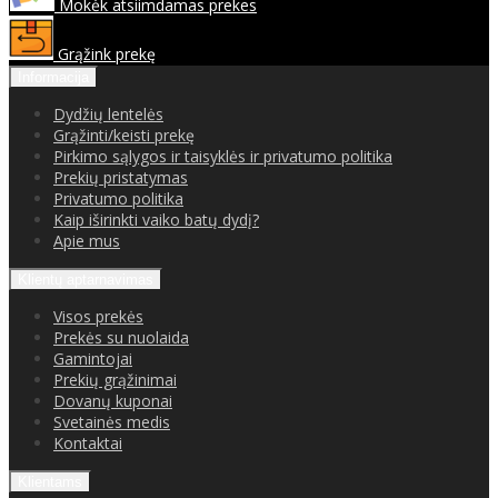
Mokėk atsiimdamas prekes
Grąžink prekę
Informacija
Dydžių lentelės
Grąžinti/keisti prekę
Pirkimo sąlygos ir taisyklės ir privatumo politika
Prekių pristatymas
Privatumo politika
Kaip iširinkti vaiko batų dydį?
Apie mus
Klientų aptarnavimas
Visos prekės
Prekės su nuolaida
Gamintojai
Prekių grąžinimai
Dovanų kuponai
Svetainės medis
Kontaktai
Klientams