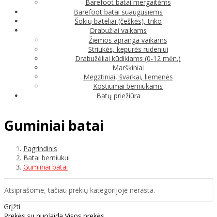
Barefoot batai mergaitėms
Barefoot batai suaugusiems
Šokių bateliai (češkės), triko
Drabužiai vaikams
Žiemos apranga vaikams
Striukės, kepurės rudeniui
Drabužėliai kūdikiams (0-12 mėn.)
Marškiniai
Megztiniai, švarkai, liemenės
Kostiumai berniukams
Batų priežiūra
Guminiai batai
Pagrindinis
Batai berniukui
Guminiai batai
Atsiprašome, tačiau prekių kategorijoje nerasta.
Grįžti
Prekės su nuolaida
Visos prekės