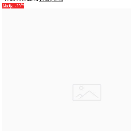
%
Akcija
-20