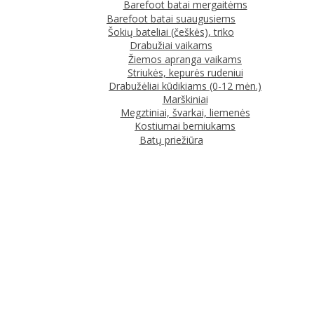
Barefoot batai mergaitėms
Barefoot batai suaugusiems
Šokių bateliai (češkės), triko
Drabužiai vaikams
Žiemos apranga vaikams
Striukės, kepurės rudeniui
Drabužėliai kūdikiams (0-12 mėn.)
Marškiniai
Megztiniai, švarkai, liemenės
Kostiumai berniukams
Batų priežiūra