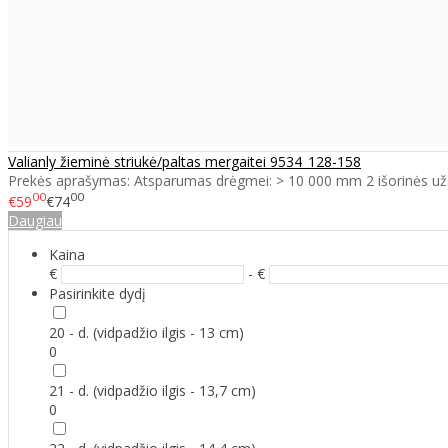
Valianly žieminė striukė/paltas mergaitei 9534_128-158
Prekės aprašymas: Atsparumas drėgmei: > 10 000 mm 2 išorinės už
00
00
€59
€74
Daugiau
Kaina
€
- €
Pasirinkite dydį
20 - d. (vidpadžio ilgis - 13 cm)
0
21 - d. (vidpadžio ilgis - 13,7 cm)
0