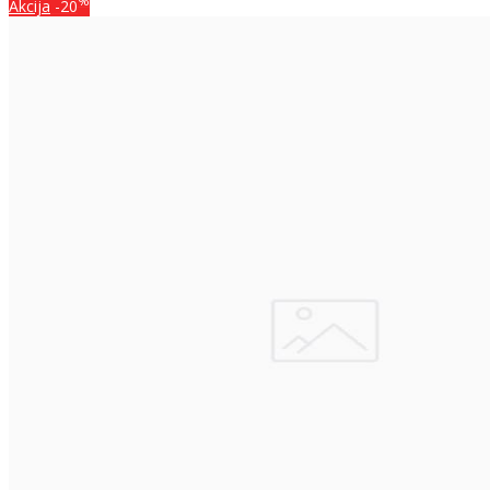
%
Akcija
-20