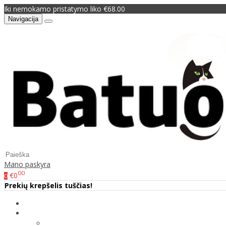
Iki nemokamo pristatymo liko €68.00
Navigacija
Mano paskyra
00
€0
0
Prekių krepšelis tuščias!