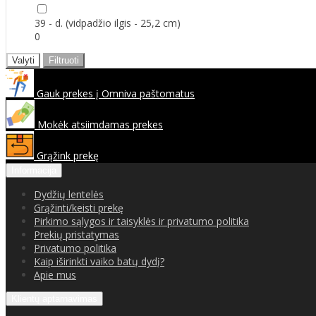
39 - d. (vidpadžio ilgis - 25,2 cm)
0
Valyti
Filtruoti
Gauk prekes į Omniva paštomatus
Mokėk atsiimdamas prekes
Grąžink prekę
Informacija
Dydžių lentelės
Grąžinti/keisti prekę
Pirkimo sąlygos ir taisyklės ir privatumo politika
Prekių pristatymas
Privatumo politika
Kaip iširinkti vaiko batų dydį?
Apie mus
Klientų aptarnavimas