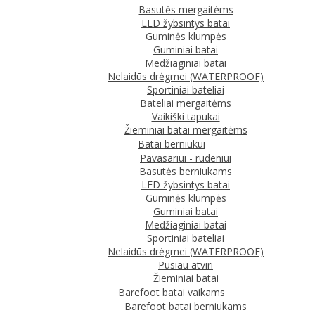
Basutės mergaitėms
LED žybsintys batai
Guminės klumpės
Guminiai batai
Medžiaginiai batai
Nelaidūs drėgmei (WATERPROOF)
Sportiniai bateliai
Bateliai mergaitėms
Vaikiški tapukai
Žieminiai batai mergaitėms
Batai berniukui
Pavasariui - rudeniui
Basutės berniukams
LED žybsintys batai
Guminės klumpės
Guminiai batai
Medžiaginiai batai
Sportiniai bateliai
Nelaidūs drėgmei (WATERPROOF)
Pusiau atviri
Žieminiai batai
Barefoot batai vaikams
Barefoot batai berniukams