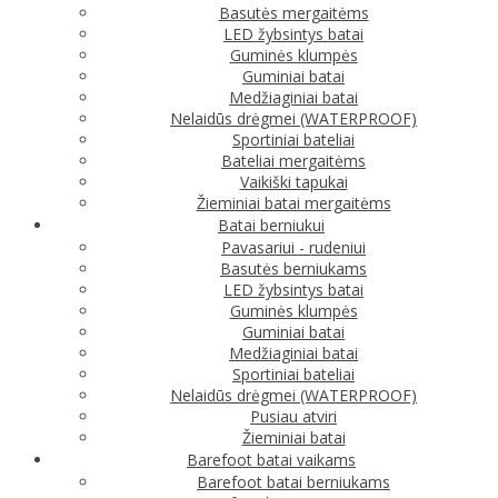
Basutės mergaitėms
LED žybsintys batai
Guminės klumpės
Guminiai batai
Medžiaginiai batai
Nelaidūs drėgmei (WATERPROOF)
Sportiniai bateliai
Bateliai mergaitėms
Vaikiški tapukai
Žieminiai batai mergaitėms
Batai berniukui
Pavasariui - rudeniui
Basutės berniukams
LED žybsintys batai
Guminės klumpės
Guminiai batai
Medžiaginiai batai
Sportiniai bateliai
Nelaidūs drėgmei (WATERPROOF)
Pusiau atviri
Žieminiai batai
Barefoot batai vaikams
Barefoot batai berniukams