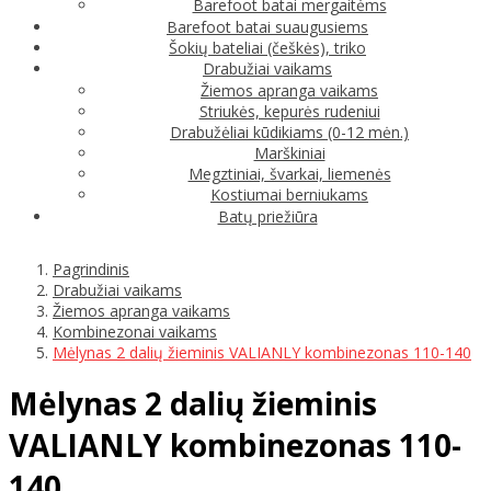
Barefoot batai mergaitėms
Barefoot batai suaugusiems
Šokių bateliai (češkės), triko
Drabužiai vaikams
Žiemos apranga vaikams
Striukės, kepurės rudeniui
Drabužėliai kūdikiams (0-12 mėn.)
Marškiniai
Megztiniai, švarkai, liemenės
Kostiumai berniukams
Batų priežiūra
Pagrindinis
Drabužiai vaikams
Žiemos apranga vaikams
Kombinezonai vaikams
Mėlynas 2 dalių žieminis VALIANLY kombinezonas 110-140
Mėlynas 2 dalių žieminis
VALIANLY kombinezonas 110-
140