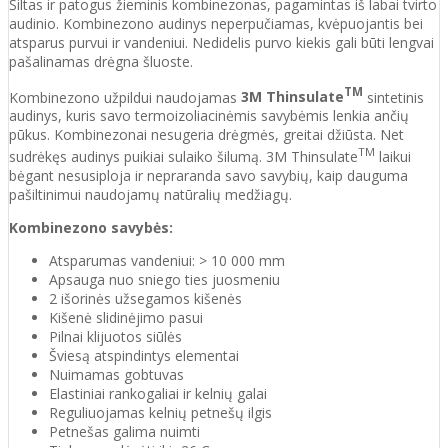
Šiltas ir patogus žieminis kombinezonas, pagamintas iš labai tvirto
audinio. Kombinezono audinys neperpučiamas, kvėpuojantis bei
atsparus purvui ir vandeniui. Nedidelis purvo kiekis gali būti lengvai
pašalinamas drėgna šluoste.
TM
Kombinezono užpildui naudojamas
3M Thinsulate
sintetinis
audinys, kuris savo termoizoliacinėmis savybėmis lenkia ančių
pūkus. Kombinezonai nesugeria drėgmės, greitai džiūsta. Net
TM
sudrėkęs audinys puikiai sulaiko šilumą. 3M Thinsulate
laikui
bėgant nesusiploja ir nepraranda savo savybių, kaip dauguma
pašiltinimui naudojamų natūralių medžiagų.
Kombinezono savybės:
Atsparumas vandeniui: > 10 000 mm
Apsauga nuo sniego ties juosmeniu
2 išorinės užsegamos kišenės
Kišenė slidinėjimo pasui
Pilnai klijuotos siūlės
Šviesą atspindintys elementai
Nuimamas gobtuvas
Elastiniai rankogaliai ir kelnių galai
Reguliuojamas kelnių petnešų ilgis
Petnešas galima nuimti