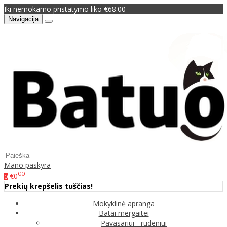
Iki nemokamo pristatymo liko €68.00
Navigacija
Mano paskyra
00
€0
0
Prekių krepšelis tuščias!
Mokyklinė apranga
Batai mergaitei
Pavasariui - rudeniui