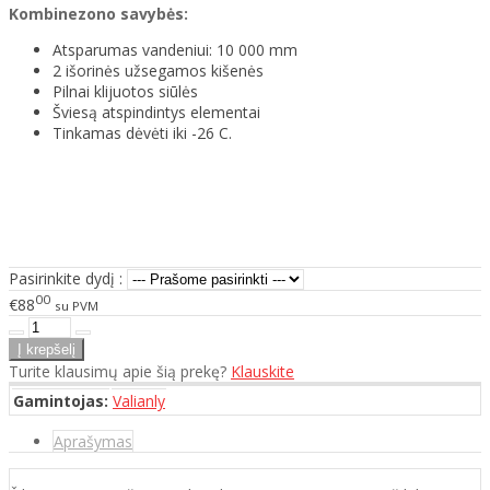
Kombinezono savybės:
Atsparumas vandeniui: 10 000 mm
2 išorinės užsegamos kišenės
Pilnai klijuotos siūlės
Šviesą atspindintys elementai
Tinkamas dėvėti iki -26 C.
Pasirinkite dydį :
00
€88
su PVM
Turite klausimų apie šią prekę?
Klauskite
Gamintojas:
Valianly
Aprašymas