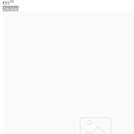
00
€95
Daugiau