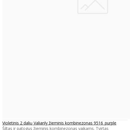
Violetinis 2 dalių Valianly žieminis kombinezonas 9516_purple
Šiltas ir patogus žieminis kombinezonas vaikams. Tvirtas