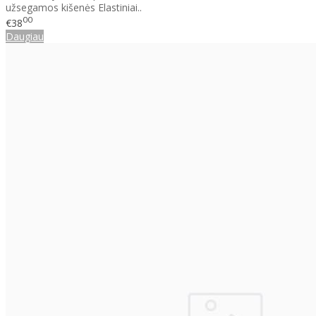
užsegamos kišenės Elastiniai..
00
€38
Daugiau