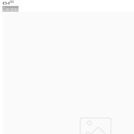
00
€94
Daugiau