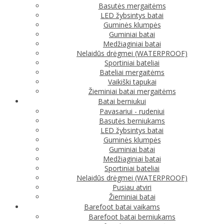
Basutės mergaitėms
LED žybsintys batai
Guminės klumpės
Guminiai batai
Medžiaginiai batai
Nelaidūs drėgmei (WATERPROOF)
Sportiniai bateliai
Bateliai mergaitėms
Vaikiški tapukai
Žieminiai batai mergaitėms
Batai berniukui
Pavasariui - rudeniui
Basutės berniukams
LED žybsintys batai
Guminės klumpės
Guminiai batai
Medžiaginiai batai
Sportiniai bateliai
Nelaidūs drėgmei (WATERPROOF)
Pusiau atviri
Žieminiai batai
Barefoot batai vaikams
Barefoot batai berniukams