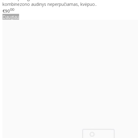
kombinezono audinys neperpučiamas, kvėpuo..
00
€90
Daugiau