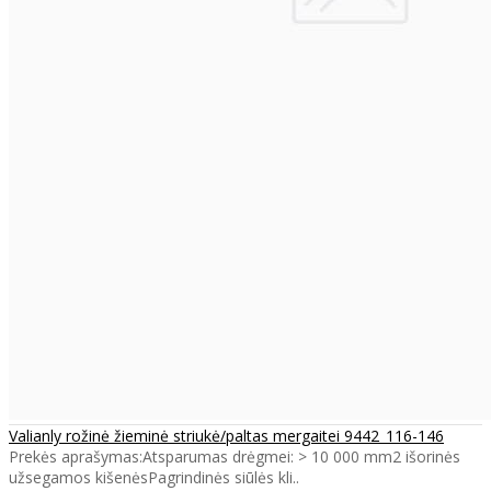
Valianly rožinė žieminė striukė/paltas mergaitei 9442_116-146
Prekės aprašymas:Atsparumas drėgmei: > 10 000 mm2 išorinės
užsegamos kišenėsPagrindinės siūlės kli..