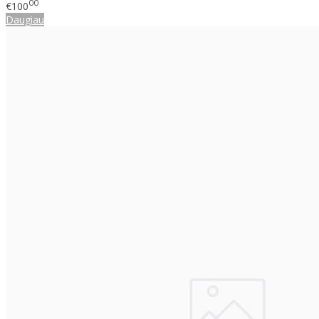
00
€100
Daugiau