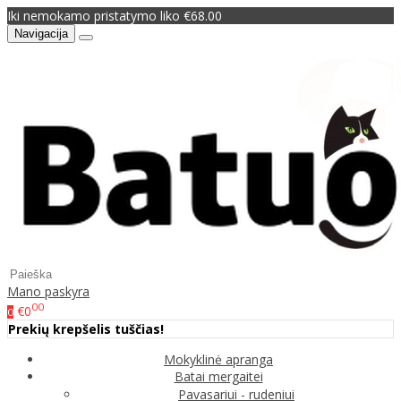
Iki nemokamo pristatymo liko €68.00
Navigacija
Mano paskyra
00
€0
0
Prekių krepšelis tuščias!
Mokyklinė apranga
Batai mergaitei
Pavasariui - rudeniui