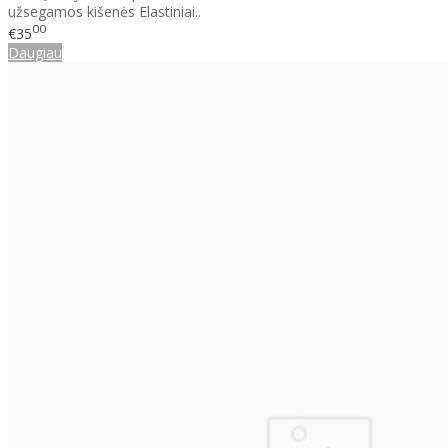
užsegamos kišenės Elastiniai..
00
€35
Daugiau