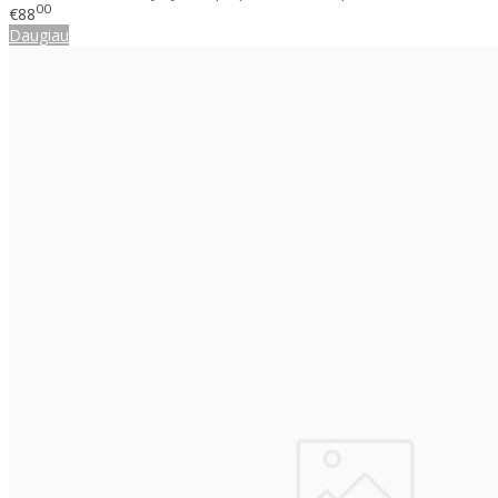
00
€88
Daugiau