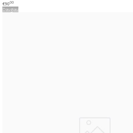
00
€90
Daugiau