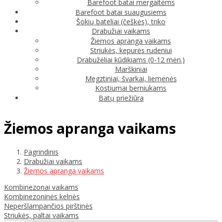
Barefoot batai mergaitėms
Barefoot batai suaugusiems
Šokių bateliai (češkės), triko
Drabužiai vaikams
Žiemos apranga vaikams
Striukės, kepurės rudeniui
Drabužėliai kūdikiams (0-12 mėn.)
Marškiniai
Megztiniai, švarkai, liemenės
Kostiumai berniukams
Batų priežiūra
Žiemos apranga vaikams
Pagrindinis
Drabužiai vaikams
Žiemos apranga vaikams
Kombinezonai vaikams
Kombinezoninės kelnės
Neperšlampančios pirštinės
Striukės, paltai vaikams