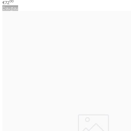
00
€72
Daugiau