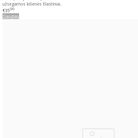
užsegamos kišenės Elastiniai..
00
€35
Daugiau