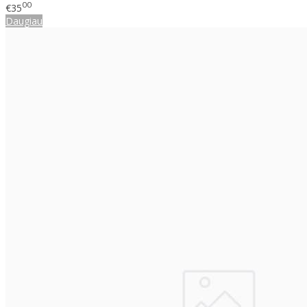
00
€35
Daugiau