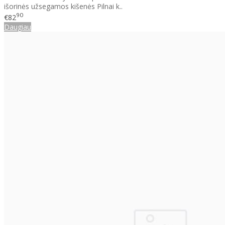
išorinės užsegamos kišenės Pilnai k..
90
€82
Daugiau