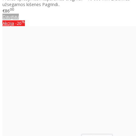
užsegamos kišenės Pagrindi..
00
€86
Daugiau
%
Akcija
-20