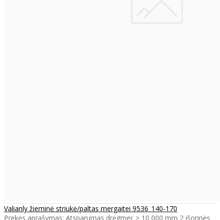
Valianly žieminė striukė/paltas mergaitei 9536_140-170
Prekės aprašymas: Atsparumas drėgmei: > 10 000 mm 2 išorinės