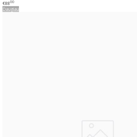
00
€88
Daugiau