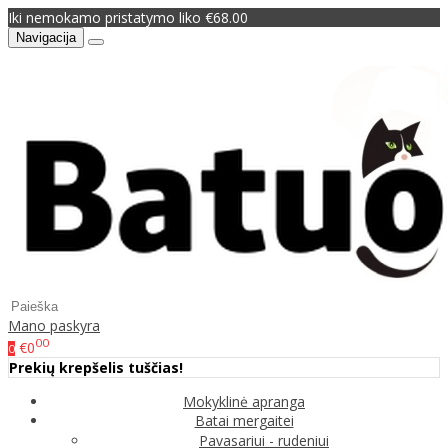
Iki nemokamo pristatymo liko €68.00
Navigacija
Mano paskyra
00
€0
0
Prekių krepšelis tuščias!
Mokyklinė apranga
Batai mergaitei
Pavasariui - rudeniui