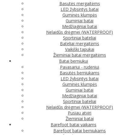
Basutės mergaitėms
LED žybsintys batai
Guminės klumpės
Guminiai batai
Medžiaginiai batai
Nelaidūs drėgmei (WATERPROOF)
Sportiniai bateliai
Bateliai mergaitėms
Vaikiški tapukai
Žieminiai batai mergaitėms
Batai berniukui
Pavasariui - rudeniui
Basutės berniukams
LED žybsintys batai
Guminės klumpės
Guminiai batai
Medžiaginiai batai
Sportiniai bateliai
Nelaidūs drėgmei (WATERPROOF)
Pusiau atviri
Žieminiai batai
Barefoot batai vaikams
Barefoot batai berniukams