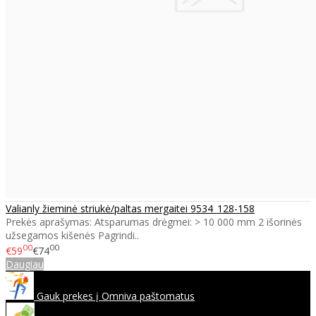
Valianly žieminė striukė/paltas mergaitei 9534_128-158
Prekės aprašymas: Atsparumas drėgmei: > 10 000 mm 2 išorinės
užsegamos kišenės Pagrindi..
00
00
€59
€74
Daugiau
Gauk prekes į Omniva paštomatus