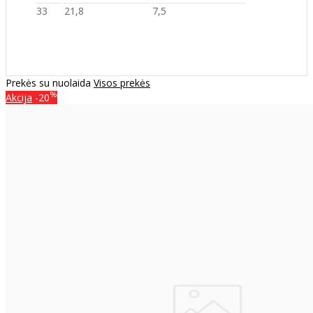
33
21,8
7,5
Prekės su nuolaida
Visos prekės
%
Akcija
-20