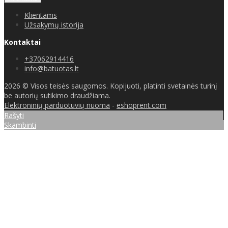
Klientams
Užsakymų istorija
Kontaktai
+37062914416
info@batuotas.lt
2026 © Visos teisės saugomos. Kopijuoti, platinti svetainės turinį
be autorių sutikimo draudžiama.
Elektroninių parduotuvių nuoma
-
eshoprent.com
Rašyti
Skambinti