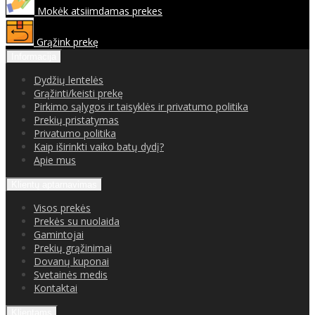
Mokėk atsiimdamas prekes
Grąžink prekę
Informacija
Dydžių lentelės
Grąžinti/keisti prekę
Pirkimo sąlygos ir taisyklės ir privatumo politika
Prekių pristatymas
Privatumo politika
Kaip iširinkti vaiko batų dydį?
Apie mus
Klientų aptarnavimas
Visos prekės
Prekės su nuolaida
Gamintojai
Prekių grąžinimai
Dovanų kuponai
Svetainės medis
Kontaktai
Klientams