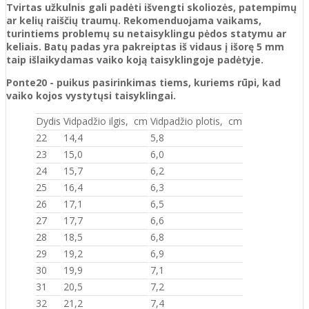
Tvirtas užkulnis gali padėti išvengti skoliozės, patempimų
ar kelių raiščių traumų. Rekomenduojama vaikams,
turintiems problemų su netaisyklingu pėdos statymu ar
keliais. Batų padas yra pakreiptas iš vidaus į išorę 5 mm
taip išlaikydamas vaiko koją taisyklingoje padėtyje.
Ponte20 - puikus pasirinkimas tiems, kuriems rūpi, kad
vaiko kojos vystytųsi taisyklingai.
Dydis
Vidpadžio ilgis, cm
Vidpadžio plotis, cm
22
14,4
5,8
23
15,0
6,0
24
15,7
6,2
25
16,4
6,3
26
17,1
6,5
27
17,7
6,6
28
18,5
6,8
29
19,2
6,9
30
19,9
7,1
31
20,5
7,2
32
21,2
7,4