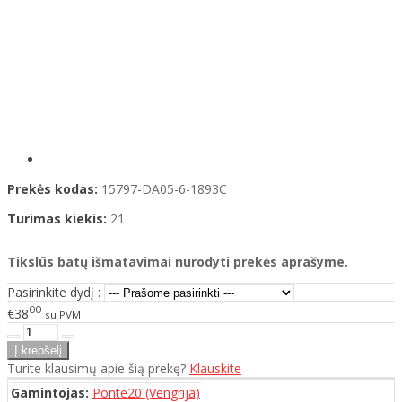
Prekės kodas:
15797-DA05-6-1893C
Turimas kiekis:
21
Tikslūs batų išmatavimai nurodyti prekės aprašyme.
Pasirinkite dydį :
00
€38
su PVM
Turite klausimų apie šią prekę?
Klauskite
Gamintojas:
Ponte20 (Vengrija)