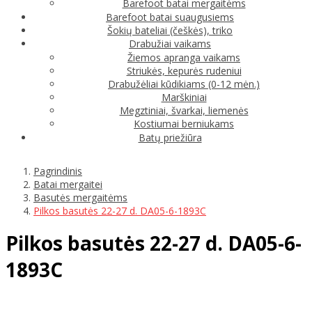
Barefoot batai mergaitėms
Barefoot batai suaugusiems
Šokių bateliai (češkės), triko
Drabužiai vaikams
Žiemos apranga vaikams
Striukės, kepurės rudeniui
Drabužėliai kūdikiams (0-12 mėn.)
Marškiniai
Megztiniai, švarkai, liemenės
Kostiumai berniukams
Batų priežiūra
Pagrindinis
Batai mergaitei
Basutės mergaitėms
Pilkos basutės 22-27 d. DA05-6-1893C
Pilkos basutės 22-27 d. DA05-6-
1893C