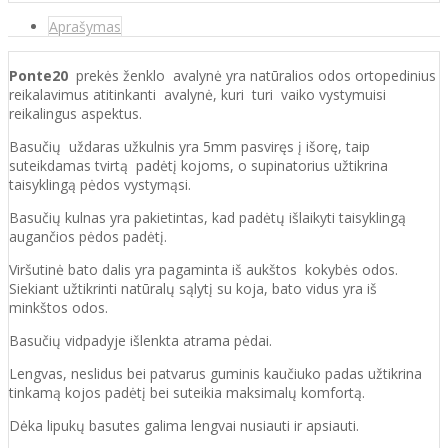
Aprašymas
Ponte20
prekės ženklo avalynė yra natūralios odos ortopedinius
reikalavimus atitinkanti avalynė, kuri turi vaiko vystymuisi
reikalingus aspektus.
Basučių uždaras užkulnis yra 5mm pasviręs į išorę, taip
suteikdamas tvirtą padėtį kojoms, o supinatorius užtikrina
taisyklingą pėdos vystymąsi.
Basučių kulnas yra pakietintas, kad padėtų išlaikyti taisyklingą
augančios pėdos padėtį.
Viršutinė bato dalis yra pagaminta iš aukštos kokybės odos.
Siekiant užtikrinti natūralų sąlytį su koja, bato vidus yra iš
minkštos odos.
Basučių vidpadyje išlenkta atrama pėdai.
Lengvas, neslidus bei patvarus guminis kaučiuko padas užtikrina
tinkamą kojos padėtį bei suteikia maksimalų komfortą.
Dėka lipukų basutes galima lengvai nusiauti ir apsiauti.