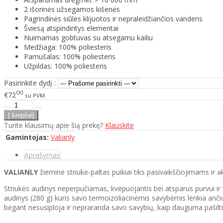
2 išorinės užsegamos kišenės
Pagrindinės siūlės klijuotos ir nepraleidžiančios vandens
Šviesą atspindintys elementai
Nuimamas gobtuvas su atsegamu kailiu
Medžiaga: 100% poliesteris
Pamušalas: 100% poliesteris
Užpildas: 100% poliesteris
Pasirinkite dydį :
00
€72
su PVM
Turite klausimų apie šią prekę?
Klauskite
Gamintojas:
Valianly
Aprašymas
VALIANLY
žieminė striukė-paltas puikiai tiks pasivaikščiojimams ir ak
Striukės audinys neperpučiamas, kvėpuojantis bei atsparus purvui ir 
audinys (280 g) kuris savo termoizoliacinėmis savybėmis lenkia ančių
bėgant nesusiploja ir nepraranda savo savybių, kaip dauguma pašil