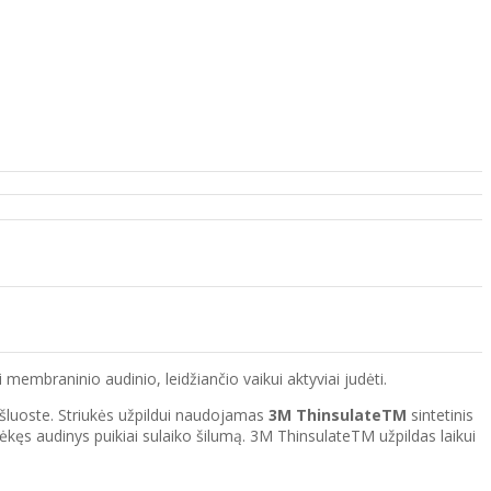
i membraninio audinio, leidžiančio vaikui aktyviai judėti.
a šluoste. Striukės užpildui naudojamas
3M ThinsulateTM
sintetinis
ėkęs audinys puikiai sulaiko šilumą. 3M ThinsulateTM užpildas laikui