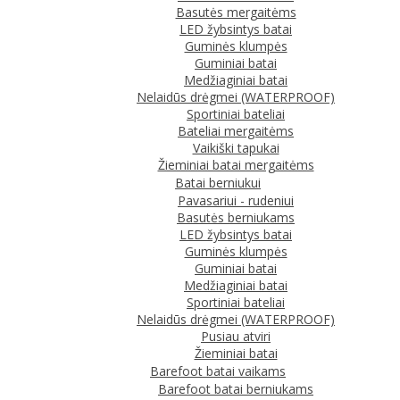
Basutės mergaitėms
LED žybsintys batai
Guminės klumpės
Guminiai batai
Medžiaginiai batai
Nelaidūs drėgmei (WATERPROOF)
Sportiniai bateliai
Bateliai mergaitėms
Vaikiški tapukai
Žieminiai batai mergaitėms
Batai berniukui
Pavasariui - rudeniui
Basutės berniukams
LED žybsintys batai
Guminės klumpės
Guminiai batai
Medžiaginiai batai
Sportiniai bateliai
Nelaidūs drėgmei (WATERPROOF)
Pusiau atviri
Žieminiai batai
Barefoot batai vaikams
Barefoot batai berniukams