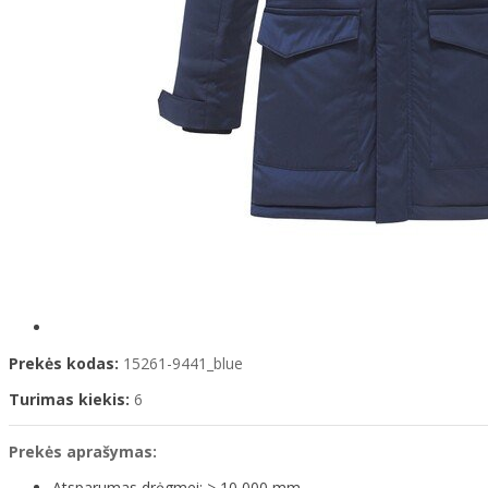
Prekės kodas:
15261-9441_blue
Turimas kiekis:
6
Prekės aprašymas:
Atsparumas drėgmei: > 10 000 mm