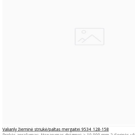
Valianly žieminė striukė/paltas mergaitei 9534_128-158
Prekės aprašymas: Atsparumas drėgmei: > 10 000 mm 2 išorinės už