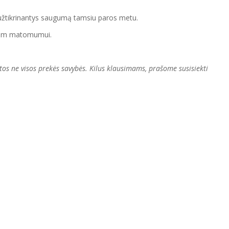
i, užtikrinantys saugumą tamsiu paros metu.
astam matomumui.
tos ne visos prekės savybės. Kilus klausimams, prašome susisiekti