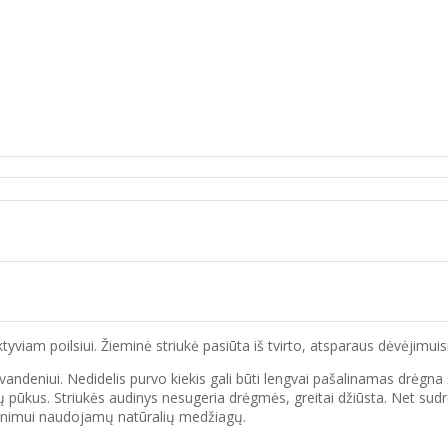
tyviam poilsiui. Žieminė striukė pasiūta iš tvirto, atsparaus dėvėjimuis
vandeniui. Nedidelis purvo kiekis gali būti lengvai pašalinamas drėgn
 pūkus. Striukės audinys nesugeria drėgmės, greitai džiūsta. Net sudr
tinimui naudojamų natūralių medžiagų.