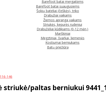
Barefoot batai mergaitėms
Barefoot batai suaugusiems
Šokių bateliai (češkės), triko
Drabužiai vaikams
Žiemos apranga vaikams
Striukės, kepurės rudeniui
Drabužėliai kūdikiams (0-12 mėn.)
Marškiniai
Megztiniai, švarkai, liemenės
Kostiumai berniukams
Batų priežiūra
_116-146
ė striukė/paltas berniukui 9441_