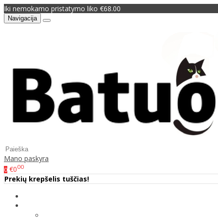
Iki nemokamo pristatymo liko €68.00
Navigacija
Mano paskyra
00
€0
0
Prekių krepšelis tuščias!