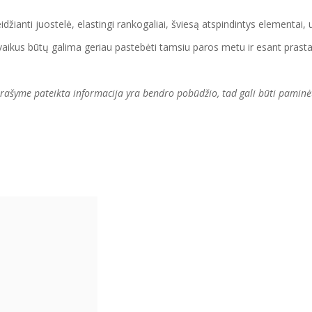
džianti juostelė, elastingi rankogaliai, šviesą atspindintys elementa
d vaikus būtų galima geriau pastebėti tamsiu paros metu ir esant pr
 aprašyme pateikta informacija yra bendro pobūdžio, tad gali būti paminė