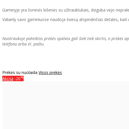
Gaminyje yra šoninės kišenės su užtrauktukais, dviguba vėjo nepralei
Valianly savo gaminiuose naudoja šviesą atspindinčias detales, ka
Nuotraukoje pateiktos prekės spalvos gali šiek tiek skirtis, o prekės
telefonu arba el. paštu.
Prekės su nuolaida
Visos prekės
%
Akcija
-20