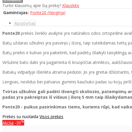
Turite klausimų apie šią prekę?
Klauskite
Gamintojas:
Ponte20 (Vengrija)
Aprašymas
Ponte20
prekės ženklo avalynė yra natūralios odos ortopedinė avalyn
Batų uždaras užkulnis yra pasviręs į išorę, taip suteikdamas tvirtą p
Batų priekis ir kulnas yra pakietinti, kad padėtų išlaikyti taisyklingą
Viršutinė bato dalis yra pagaminta iš kruopščiai atrinktos, aukščiausi
Batukų vidpadyje išlenkta atrama pėdutei. Jis yra greitai džiūstantis, 
Lengvas, neslidus bei patvarus guminis kaučiuko padas su kojų pirš
Tvirtas užkulnis gali padėti išvengti skoliozės, patempimų 
padas yra pakreiptas iš vidaus į išorę 5 mm taip išlaikydamas
Ponte20 - puikus pasirinkimas tiems, kuriems rūpi, kad vaiko 
Prekės su nuolaida
Visos prekės
%
Akcija
-20