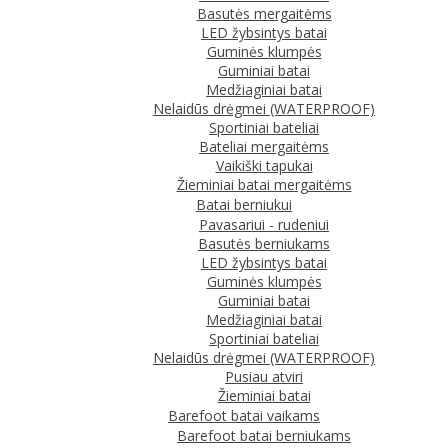
Basutės mergaitėms
LED žybsintys batai
Guminės klumpės
Guminiai batai
Medžiaginiai batai
Nelaidūs drėgmei (WATERPROOF)
Sportiniai bateliai
Bateliai mergaitėms
Vaikiški tapukai
Žieminiai batai mergaitėms
Batai berniukui
Pavasariui - rudeniui
Basutės berniukams
LED žybsintys batai
Guminės klumpės
Guminiai batai
Medžiaginiai batai
Sportiniai bateliai
Nelaidūs drėgmei (WATERPROOF)
Pusiau atviri
Žieminiai batai
Barefoot batai vaikams
Barefoot batai berniukams