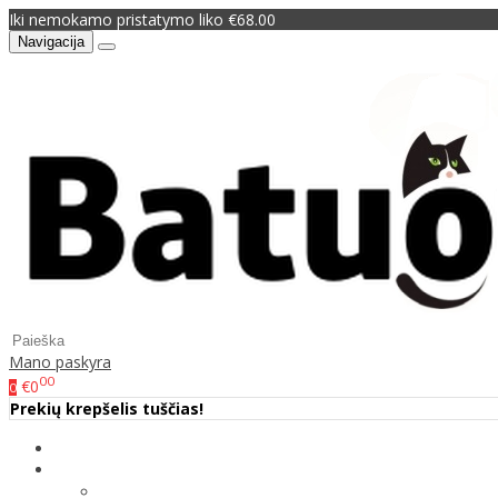
Iki nemokamo pristatymo liko €68.00
Navigacija
Mano paskyra
00
€0
0
Prekių krepšelis tuščias!