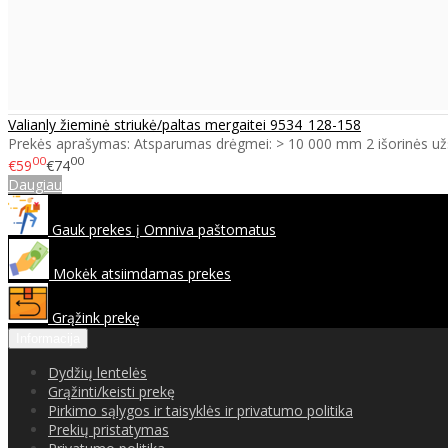
Valianly žieminė striukė/paltas mergaitei 9534_128-158
Prekės aprašymas: Atsparumas drėgmei: > 10 000 mm 2 išorinės už
00
00
€59
€74
Daugiau
Gauk prekes į Omniva paštomatus
Mokėk atsiimdamas prekes
Grąžink prekę
Informacija
Dydžių lentelės
Grąžinti/keisti prekę
Pirkimo sąlygos ir taisyklės ir privatumo politika
Prekių pristatymas