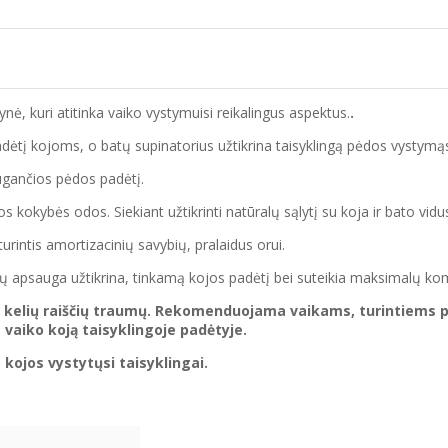
ė, kuri atitinka vaiko vystymuisi reikalingus aspektus.
.
adėtį kojoms, o batų supinatorius užtikrina taisyklingą pėdos vystymąs
 augančios pėdos padėtį.
os kokybės odos. Siekiant užtikrinti natūralų sąlytį su koja ir bato vid
turintis amortizacinių savybių, pralaidus orui.
tų apsauga užtikrina, tinkamą kojos padėtį bei suteikia maksimalų ko
ar kelių raiščių traumų. Rekomenduojama vaikams, turintiems 
 vaiko koją taisyklingoje padėtyje.
kojos vystytųsi taisyklingai.