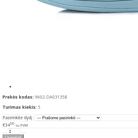
Prekės kodas:
9602-DA031358
Turimas kiekis:
5
Pasirinkite dydį :
00
€34
su PVM