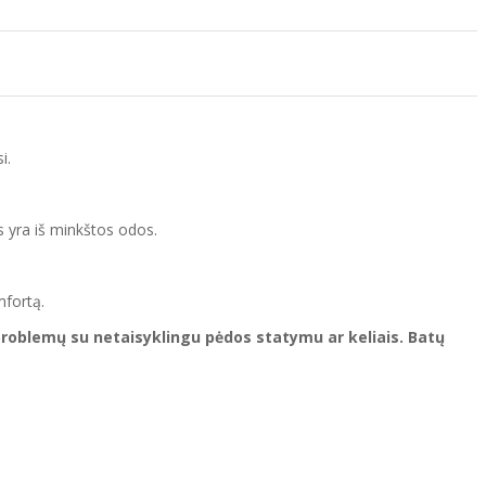
i.
us yra iš minkštos odos.
mfortą.
problemų su netaisyklingu pėdos statymu ar keliais. Batų