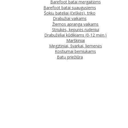
Barefoot batai mergaitėms
Barefoot batai suaugusiems
Šokių bateliai (češkės), triko
Drabužiai vaikams
Žiemos apranga vaikams
Striukės, kepurės rudeniui
Drabužėliai kūdikiams (0-12 mėn.)
Marškiniai
Megztiniai, švarkai, liemenės
Kostiumai berniukams
Batų priežiūra