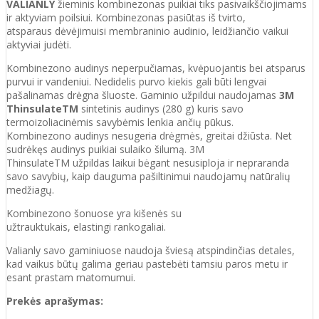
VALIANLY
žieminis kombinezonas puikiai tiks pasivaikščiojimams
ir aktyviam poilsiui. Kombinezonas pasiūtas iš tvirto,
atsparaus dėvėjimuisi membraninio audinio, leidžiančio vaikui
aktyviai judėti.
Kombinezono audinys neperpučiamas, kvėpuojantis bei atsparus
purvui ir vandeniui. Nedidelis purvo kiekis gali būti lengvai
pašalinamas drėgna šluoste. Gaminio užpildui naudojamas
3M
ThinsulateTM
sintetinis audinys (280 g) kuris savo
termoizoliacinėmis savybėmis lenkia ančių pūkus.
Kombinezono audinys nesugeria drėgmės, greitai džiūsta. Net
sudrėkęs audinys puikiai sulaiko šilumą. 3M
ThinsulateTM užpildas laikui bėgant nesusiploja ir nepraranda
savo savybių, kaip dauguma pašiltinimui naudojamų natūralių
medžiagų.
Kombinezono šonuose yra kišenės su
užtrauktukais, elastingi rankogaliai.
Valianly savo gaminiuose naudoja šviesą atspindinčias detales,
kad vaikus būtų galima geriau pastebėti tamsiu paros metu ir
esant prastam matomumui.
Prekės aprašymas: