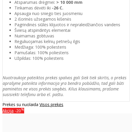
Atsparumas drėgmei:
> 10 000 mm
Tinkamas dėvėti iki
-26 C.
Apsauga nuo sniego ties juosmeniu
2 išorinės užsegamos kišenės
Pagrindinės siūlės klijuotos ir nepraleidžiančios vandens
Šviesą atspindintys elementai
Nuimamas gobtuvas
Reguliuojamas kelnių petnešų ilgis
Medžiaga: 100% poliesteris
Pamušalas: 100% poliesteris
Užpildas: 100% poliesteris
Nuotraukoje pateiktos prekės spalvos gali šiek tiek skirtis, o prekės
aprašyme pateikta informacija yra bendro pobūdžio, tad gali būti
paminėtos ne visos prekės savybės. Kilus klausimams, prašome
susisiekti telefonu arba el. paštu.
Prekės su nuolaida
Visos prekės
%
Akcija
-20