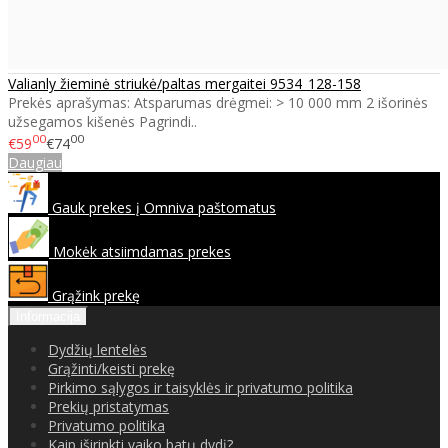
Valianly žieminė striukė/paltas mergaitei 9534_128-158
Prekės aprašymas: Atsparumas drėgmei: > 10 000 mm 2 išorinės
užsegamos kišenės Pagrindi..
00
00
€59
€74
Daugiau
Gauk prekes į Omniva paštomatus
Mokėk atsiimdamas prekes
Grąžink prekę
Informacija
Dydžių lentelės
Grąžinti/keisti prekę
Pirkimo sąlygos ir taisyklės ir privatumo politika
Prekių pristatymas
Privatumo politika
Kaip iširinkti vaiko batų dydį?