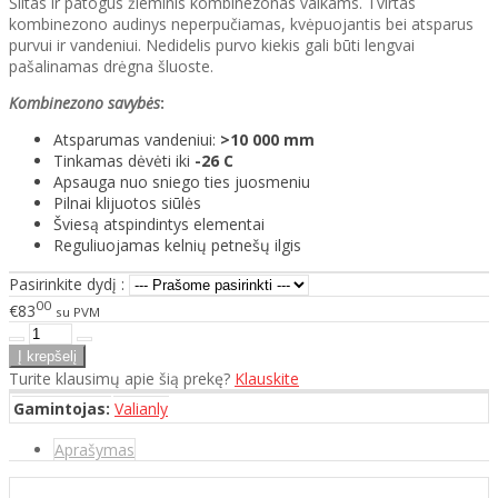
Šiltas ir patogus žieminis kombinezonas vaikams. Tvirtas
kombinezono audinys neperpučiamas, kvėpuojantis bei atsparus
purvui ir vandeniui. Nedidelis purvo kiekis gali būti lengvai
pašalinamas drėgna šluoste.
Kombinezono savybės
:
Atsparumas vandeniui:
>10 000 mm
Tinkamas dėvėti iki
-26 C
Apsauga nuo sniego ties juosmeniu
Pilnai klijuotos siūlės
Šviesą atspindintys elementai
Reguliuojamas kelnių petnešų ilgis
Pasirinkite dydį :
00
€83
su PVM
Turite klausimų apie šią prekę?
Klauskite
Gamintojas:
Valianly
Aprašymas