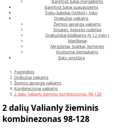
Barefoot batai mergaitėms
Barefoot batai suaugusiems
Šokių bateliai (češkės), triko
Drabužiai vaikams
Žiemos apranga vaikams
Striukės, kepurės rudeniui
Drabužėliai kūdikiams (0-12 mėn.)
Marškiniai
Megztiniai, švarkai, liemenės
Kostiumai berniukams
Batų priežiūra
Pagrindinis
Drabužiai vaikams
Žiemos apranga vaikams
Kombinezonai vaikams
2 dalių Valianly žieminis kombinezonas 98-128
2 dalių Valianly žieminis
kombinezonas 98-128