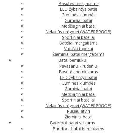
Basutės mergaitėms
LED žybsintys batai
Guminės klumpės
Guminiai batai
Medžiaginiai batai
Nelaidūs drėgmei (WATERPROOF)
Sportiniai bateliai
Bateliai mergaitėms
Vaikiški tapukai
Žieminiai batai mergaitėms
Batai berniukui
Pavasariui - rudeniui
Basutės berniukams
LED žybsintys batai
Guminės klumpės
Guminiai batai
Medžiaginiai batai
Sportiniai bateliai
Nelaidūs drėgmei (WATERPROOF)
Pusiau atviri
Žieminiai batai
Barefoot batai vaikams
Barefoot batai berniukams