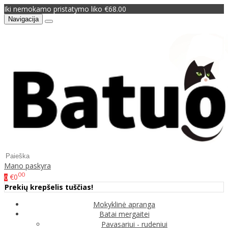
Iki nemokamo pristatymo liko €68.00
Navigacija
Mano paskyra
00
€0
0
Prekių krepšelis tuščias!
Mokyklinė apranga
Batai mergaitei
Pavasariui - rudeniui