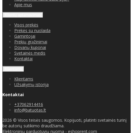
Apie mus
Klientų aptarnavimas
Visos prekės
Prekės su nuolaida
Gamintojai
Prekių grąžinimai
Dovanų kuponai
Svetainės medis
Kontaktai
Klientams
Klientams
Užsakymų istorija
Kontaktai
+37062914416
info@batuotas.lt
2026 © Visos teisės saugomos. Kopijuoti, platinti svetainės turinį
be autorių sutikimo draudžiama.
Elektroninių parduotuvių nuoma
-
eshoprent.com