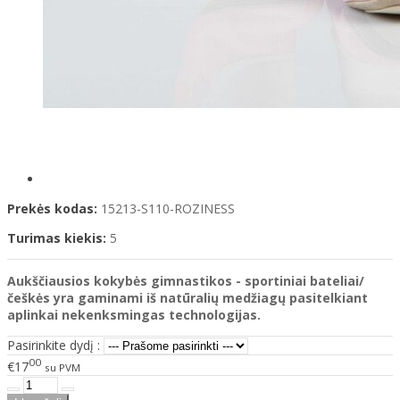
Prekės kodas:
15213-S110-ROZINESS
Turimas kiekis:
5
Aukščiausios kokybės gimnastikos - sportiniai bateliai/
češkės yra gaminami
iš natūralių medžiagų pasitelkiant
aplinkai nekenksmingas technologijas.
Pasirinkite dydį :
00
€17
su PVM