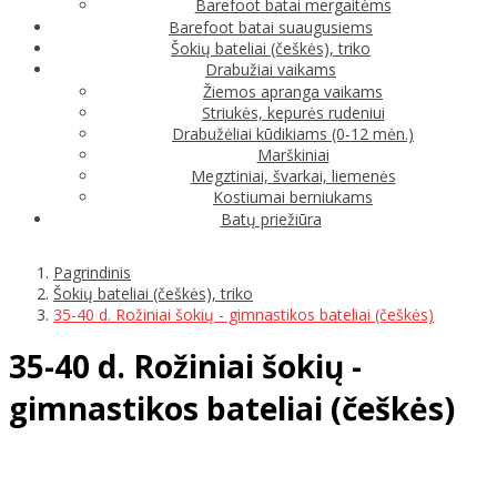
Barefoot batai mergaitėms
Barefoot batai suaugusiems
Šokių bateliai (češkės), triko
Drabužiai vaikams
Žiemos apranga vaikams
Striukės, kepurės rudeniui
Drabužėliai kūdikiams (0-12 mėn.)
Marškiniai
Megztiniai, švarkai, liemenės
Kostiumai berniukams
Batų priežiūra
Pagrindinis
Šokių bateliai (češkės), triko
35-40 d. Rožiniai šokių - gimnastikos bateliai (češkės)
35-40 d. Rožiniai šokių -
gimnastikos bateliai (češkės)