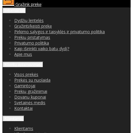
Grąžink prekę
Informacija
Dydžių lentelės
Grąžinti/keisti prekę
Pirkimo sąlygos ir taisyklės ir privatumo politika
Prekių pristatymas
Privatumo politika
Kaip iširinkti vaiko batų dydį?
Apie mus
Klientų aptarnavimas
Visos prekės
Prekės su nuolaida
Gamintojai
Prekių grąžinimai
Dovanų kuponai
Svetainės medis
Kontaktai
Klientams
Klientams