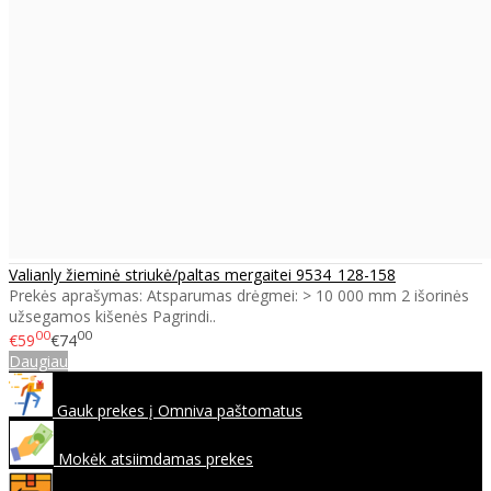
Valianly žieminė striukė/paltas mergaitei 9534_128-158
Prekės aprašymas: Atsparumas drėgmei: > 10 000 mm 2 išorinės
užsegamos kišenės Pagrindi..
00
00
€59
€74
Daugiau
Gauk prekes į Omniva paštomatus
Mokėk atsiimdamas prekes