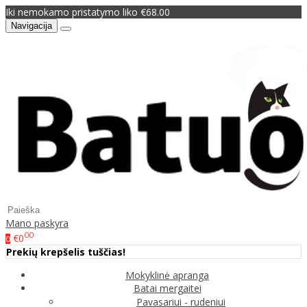
Iki nemokamo pristatymo liko €68.00
Navigacija
Mano paskyra
00
€0
0
Prekių krepšelis tuščias!
Mokyklinė apranga
Batai mergaitei
Pavasariui - rudeniui