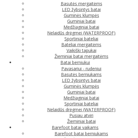
Basutės mergaitėms
LED žybsintys batai
Guminės klumpės
Guminiai batai
Medžiaginiai batai
Nelaidūs drėgmei (WATERPROOF)
Sportiniai bateliai
Bateliai mergaitėms
Vaikiški tapukai
Žieminiai batai mergaitėms
Batai berniukui
Pavasariui - rudeniui
Basutės berniukams
LED žybsintys batai
Guminės klumpės
Guminiai batai
Medžiaginiai batai
Sportiniai bateliai
Nelaidūs drėgmei (WATERPROOF)
Pusiau atviri
Žieminiai batai
Barefoot batai vaikams
Barefoot batai berniukams