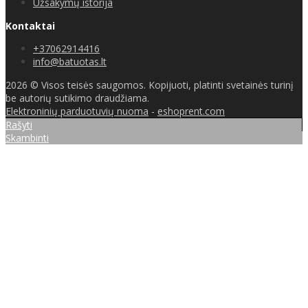
Užsakymų istorija
Kontaktai
+37062914416
info@batuotas.lt
2026 © Visos teisės saugomos. Kopijuoti, platinti svetainės turinį
be autorių sutikimo draudžiama.
Elektroninių parduotuvių nuoma
-
eshoprent.com
Rašyti
Skambinti