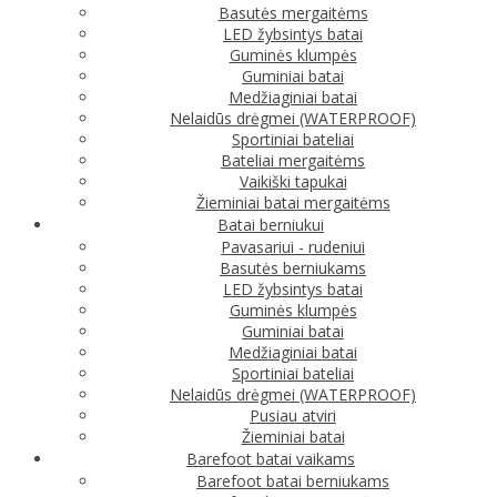
Basutės mergaitėms
LED žybsintys batai
Guminės klumpės
Guminiai batai
Medžiaginiai batai
Nelaidūs drėgmei (WATERPROOF)
Sportiniai bateliai
Bateliai mergaitėms
Vaikiški tapukai
Žieminiai batai mergaitėms
Batai berniukui
Pavasariui - rudeniui
Basutės berniukams
LED žybsintys batai
Guminės klumpės
Guminiai batai
Medžiaginiai batai
Sportiniai bateliai
Nelaidūs drėgmei (WATERPROOF)
Pusiau atviri
Žieminiai batai
Barefoot batai vaikams
Barefoot batai berniukams