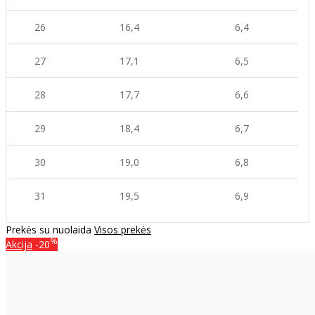
26
16,4
6,4
27
17,1
6,5
28
17,7
6,6
29
18,4
6,7
30
19,0
6,8
31
19,5
6,9
Prekės su nuolaida
Visos prekės
%
Akcija
-20