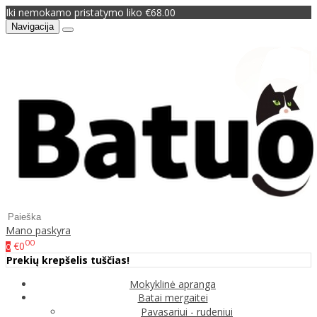
Iki nemokamo pristatymo liko €68.00
Navigacija
Mano paskyra
00
€0
0
Prekių krepšelis tuščias!
Mokyklinė apranga
Batai mergaitei
Pavasariui - rudeniui