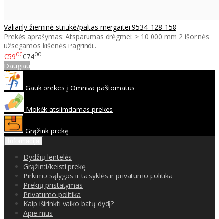
Valianly žieminė striukė/paltas mergaitei 9534_128-158
Prekės aprašymas: Atsparumas drėgmei: > 10 000 mm 2 išorinės
užsegamos kišenės Pagrindi..
00
00
€59
€74
Daugiau
Gauk prekes į Omniva paštomatus
Mokėk atsiimdamas prekes
Grąžink prekę
Informacija
Dydžių lentelės
Grąžinti/keisti prekę
Pirkimo sąlygos ir taisyklės ir privatumo politika
Prekių pristatymas
Privatumo politika
Kaip iširinkti vaiko batų dydį?
Apie mus