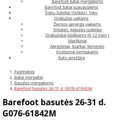
Barefoot batai mergaitėms
Barefoot batai suaugusiems
Šokių bateliai (češkės), triko
Drabužiai vaikams
Žiemos apranga vaikams
Striukės, kepurės rudeniui
Drabužėliai kūdikiams (0-12 mėn.)
Marškiniai
Megztiniai, švarkai, liemenės
Kostiumai berniukams
Batų priežiūra
Pagrindinis
Batai mergaitei
Basutės mergaitėms
Barefoot basutės 26-31 d. G076-61842M
Barefoot basutės 26-31 d.
G076-61842M