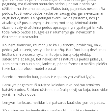
pagrindą, yra išlaikomi natūralūs pėdos judesiai ir pėdai yra
užtikrinama tinkama apsauga. Platus batų pagrindas nespaudžia
pėdos, todėl vaiko pėdos kaulai bei sausgyslės gali nevaržomai
augti bei vystytis. Tai ypatingai svarbu kojos pirštams, nes jie
atsakingi už pusiausvyrą ir tinkamą motoriką. Minimalistinio
dizaino avalynė užtikrina pėdos apsaugą ir yra ypatingai lanksti,
todėl vaiko pėdos sausgyslės ir raumenys gali nevaržomai
išsitempti ir susitraukti.
Kol nėra skausmo, raumenų ar kaulų sistemų problemų, vaikų
pėdos gali ir turėtų vystytis be trukdžių. Barefoot batų dėvėjimas
leidžia šiam procesui vykti, imituojant basų kojų efektą:
suteikiama apsauga, bet nekeičiamas natūralus pėdos judesys.
Tam batai turi būti ploni, lankstūs, pėdos formos ir visiškai plokšti,
tokie kaip barefoot modelio batai.
Barefoot modelio batų padas ir vidpadis yra visiškai lygūs.
Batai yra pagaminti iš aukštos kokybės ir
kruopščiai atrinktos
batviršio
odos.
Siekiant užtikrinti natūralų sąlytį su koja, bato vidus
yra iš minkštos odos.
Lengvas, lankstus, neslidus bei patvarus kaučiuko
gumos
padas
.
3D susiuvimo technologija sumažina klijų bei kitų cheminių