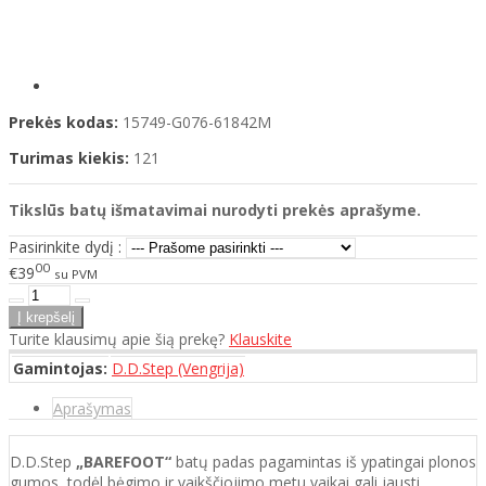
Prekės kodas:
15749-G076-61842M
Turimas kiekis:
121
Tikslūs batų išmatavimai nurodyti prekės aprašyme.
Pasirinkite dydį :
00
€39
su PVM
Turite klausimų apie šią prekę?
Klauskite
Gamintojas:
D.D.Step (Vengrija)
Aprašymas
D.D.Step
„BAREFOOT“
batų padas pagamintas iš ypatingai plonos
gumos, todėl bėgimo ir vaikščiojimo metu vaikai gali jausti