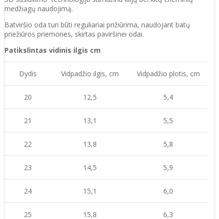
medžiagų naudojimą.
Batvirš
io o
da turi būti reguliariai prižiūrima
, naudojant
batų
priežiūros priemones, skirtas
paviršinei odai.
Patikslintas vidinis ilgis cm
Dydis
Vidpadžio ilgis, cm
Vidpadžio plotis, cm
20
12,5
5,4
21
13,1
5,5
22
13,8
5,8
23
14,5
5,9
24
15,1
6,0
25
15,8
6,3