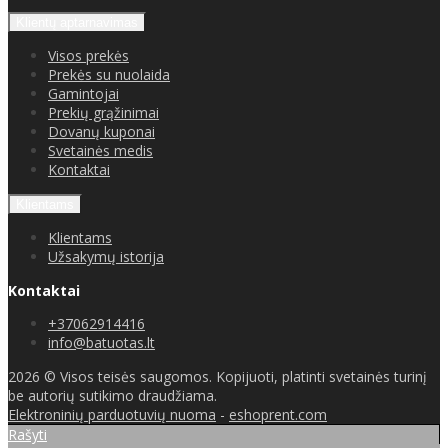
Klientų aptarnavimas
Visos prekės
Prekės su nuolaida
Gamintojai
Prekių grąžinimai
Dovanų kuponai
Svetainės medis
Kontaktai
Klientams
Klientams
Užsakymų istorija
Kontaktai
+37062914416
info@batuotas.lt
2026 © Visos teisės saugomos. Kopijuoti, platinti svetainės turinį
be autorių sutikimo draudžiama.
Elektroninių parduotuvių nuoma
-
eshoprent.com
Rašyti