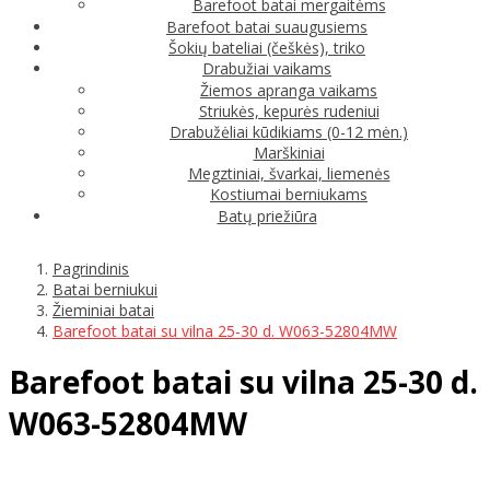
Barefoot batai mergaitėms
Barefoot batai suaugusiems
Šokių bateliai (češkės), triko
Drabužiai vaikams
Žiemos apranga vaikams
Striukės, kepurės rudeniui
Drabužėliai kūdikiams (0-12 mėn.)
Marškiniai
Megztiniai, švarkai, liemenės
Kostiumai berniukams
Batų priežiūra
Pagrindinis
Batai berniukui
Žieminiai batai
Barefoot batai su vilna 25-30 d. W063-52804MW
Barefoot batai su vilna 25-30 d.
W063-52804MW