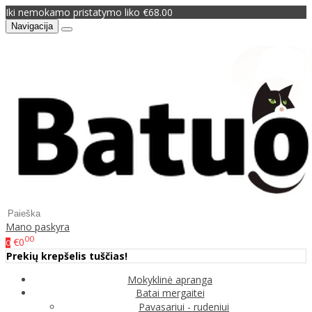
Iki nemokamo pristatymo liko €68.00
Navigacija
Mano paskyra
00
€0
0
Prekių krepšelis tuščias!
Mokyklinė apranga
Batai mergaitei
Pavasariui - rudeniui