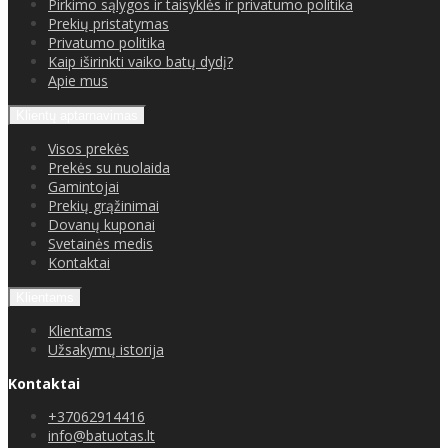
Pirkimo sąlygos ir taisyklės ir privatumo politika
Prekių pristatymas
Privatumo politika
Kaip iširinkti vaiko batų dydį?
Apie mus
Klientų aptarnavimas
Visos prekės
Prekės su nuolaida
Gamintojai
Prekių grąžinimai
Dovanų kuponai
Svetainės medis
Kontaktai
Klientams
Klientams
Užsakymų istorija
Kontaktai
+37062914416
info@batuotas.lt