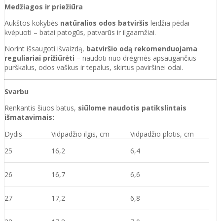
Medžiagos ir priežiūra
Aukštos kokybės
natūralios odos batviršis
leidžia pėdai
kvėpuoti – batai patogūs, patvarūs ir ilgaamžiai.
Norint išsaugoti išvaizdą,
batviršio odą rekomenduojama
reguliariai prižiūrėti
– naudoti nuo drėgmės apsaugančius
purškalus, odos vaškus ir tepalus, skirtus paviršinei odai.
Svarbu
Renkantis šiuos batus,
siūlome naudotis patikslintais
išmatavimais:
Dydis
Vidpadžio ilgis, cm
Vidpadžio plotis, cm
25
16,2
6,4
26
16,7
6,6
27
17,2
6,8