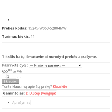
Prekės kodas:
15245-W063-52804MW
Turimas kiekis:
11
Tikslūs batų išmatavimai nurodyti prekės aprašyme.
Pasirinkite dydį :
00
€55
su PVM
Turite klausimų apie šią prekę?
Klauskite
Gamintojas:
D.D.Step (Vengrija)
Aprašymas