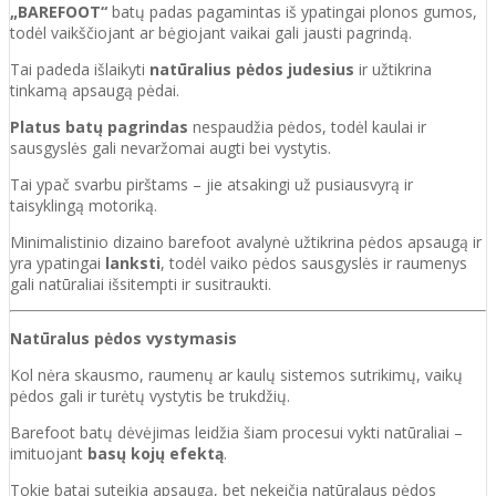
„BAREFOOT“
batų padas pagamintas iš ypatingai plonos gumos,
todėl vaikščiojant ar bėgiojant vaikai gali jausti pagrindą.
Tai padeda išlaikyti
natūralius pėdos judesius
ir užtikrina
tinkamą apsaugą pėdai.
Platus batų pagrindas
nespaudžia pėdos, todėl kaulai ir
sausgyslės gali nevaržomai augti bei vystytis.
Tai ypač svarbu pirštams – jie atsakingi už pusiausvyrą ir
taisyklingą motoriką.
Minimalistinio dizaino barefoot avalynė užtikrina pėdos apsaugą ir
yra ypatingai
lanksti
, todėl vaiko pėdos sausgyslės ir raumenys
gali natūraliai išsitempti ir susitraukti.
Natūralus pėdos vystymasis
Kol nėra skausmo, raumenų ar kaulų sistemos sutrikimų, vaikų
pėdos gali ir turėtų vystytis be trukdžių.
Barefoot batų dėvėjimas leidžia šiam procesui vykti natūraliai –
imituojant
basų kojų efektą
.
Tokie batai suteikia apsaugą, bet nekeičia natūralaus pėdos