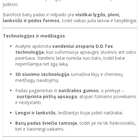
judesio.
Barefoot batų padas ir vidpadis yra
visiškai lygūs, ploni,
lankstūs ir pėdos formos
, todėl vaikas juda laisvai ir taisyklingai.
Technologijos ir medžiagos
Avalynė apdorota
vandeniui atsparia D.D.Tex
technologija
, kuri suformuoja apsauginį sluoksnį ant odos
paviršiaus. Vandens lašai nurieda nuo bato, todėl batai
neperšlampa net ilgą laiką.
3D siuvimo technologija
sumažina klijų ir cheminių
medžiagų naudojimą.
Padas pagamintas iš
natūralios gumos
, o priekyje –
sustiprinta pirštų apsauga
, atspari fiziniams poveikiams
ir neslystanti.
Lengvi ir lankstūs
, leidžiantys kojai judėti natūraliai.
Batų padas šviečia tamsoje
, todėl jie ne tik funkcionalūs,
bet ir žaismingi vaikams.