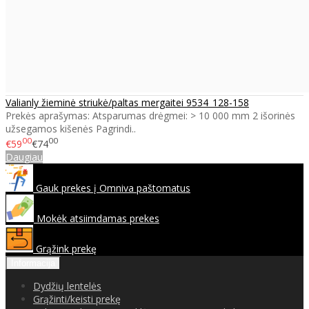
Valianly žieminė striukė/paltas mergaitei 9534_128-158
Prekės aprašymas: Atsparumas drėgmei: > 10 000 mm 2 išorinės
užsegamos kišenės Pagrindi..
00
00
€59
€74
Daugiau
Gauk prekes į Omniva paštomatus
Mokėk atsiimdamas prekes
Grąžink prekę
Informacija
Dydžių lentelės
Grąžinti/keisti prekę