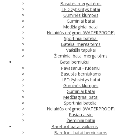
Basutės mergaitėms
LED žybsintys batai
Guminės klumpės
Guminiai batai
Medžiaginiai batai
Nelaidūs drėgmei (WATERPROOF)
Sportiniai bateliai
Bateliai mergaitėms
Vaikiški tapukai
Žieminiai batai mergaitėms
Batai berniukui
Pavasariui - rudeniui
Basutės berniukams
LED žybsintys batai
Guminės klumpės
Guminiai batai
Medžiaginiai batai
Sportiniai bateliai
Nelaidūs drėgmei (WATERPROOF)
Pusiau atviri
Žieminiai batai
Barefoot batai vaikams
Barefoot batai berniukams