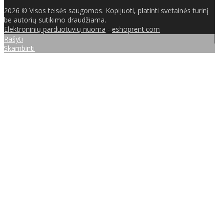
2026 © Visos teisės saugomos. Kopijuoti, platinti svetainės turinį
be autorių sutikimo draudžiama.
Elektroninių parduotuvių nuoma
-
eshoprent.com
Rašyti
Skambinti