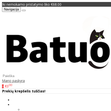
Iki nemokamo pristatymo liko €68.00
Navigacija
Mano paskyra
00
€0
0
Prekių krepšelis tuščias!