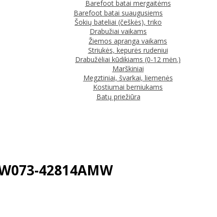
Barefoot batai mergaitėms
Barefoot batai suaugusiems
Šokių bateliai (češkės), triko
Drabužiai vaikams
Žiemos apranga vaikams
Striukės, kepurės rudeniui
Drabužėliai kūdikiams (0-12 mėn.)
Marškiniai
Megztiniai, švarkai, liemenės
Kostiumai berniukams
Batų priežiūra
d. W073-42814AMW