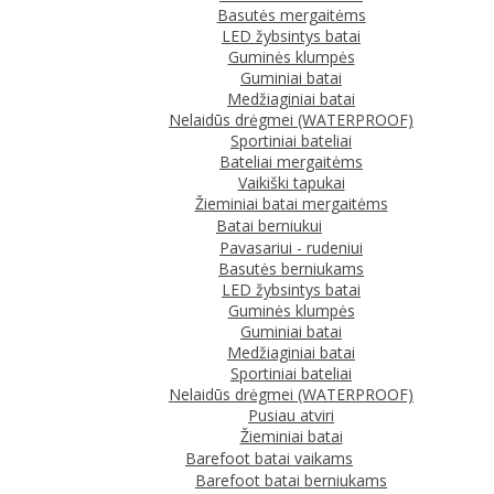
Basutės mergaitėms
LED žybsintys batai
Guminės klumpės
Guminiai batai
Medžiaginiai batai
Nelaidūs drėgmei (WATERPROOF)
Sportiniai bateliai
Bateliai mergaitėms
Vaikiški tapukai
Žieminiai batai mergaitėms
Batai berniukui
Pavasariui - rudeniui
Basutės berniukams
LED žybsintys batai
Guminės klumpės
Guminiai batai
Medžiaginiai batai
Sportiniai bateliai
Nelaidūs drėgmei (WATERPROOF)
Pusiau atviri
Žieminiai batai
Barefoot batai vaikams
Barefoot batai berniukams