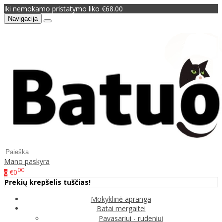
Iki nemokamo pristatymo liko €68.00
Navigacija
Mano paskyra
00
€0
0
Prekių krepšelis tuščias!
Mokyklinė apranga
Batai mergaitei
Pavasariui - rudeniui