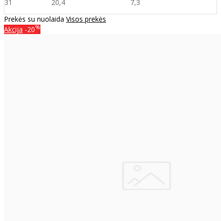
31
20,4
7,
3
Prekės su nuolaida
Visos prekės
%
Akcija
-20