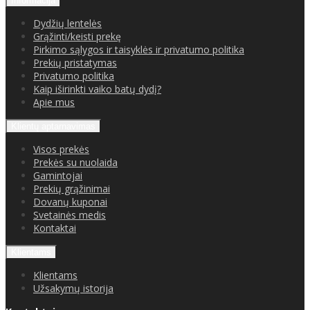
Informacija
Dydžių lentelės
Grąžinti/keisti prekę
Pirkimo sąlygos ir taisyklės ir privatumo politika
Prekių pristatymas
Privatumo politika
Kaip iširinkti vaiko batų dydį?
Apie mus
Klientų aptarnavimas
Visos prekės
Prekės su nuolaida
Gamintojai
Prekių grąžinimai
Dovanų kuponai
Svetainės medis
Kontaktai
Klientams
Klientams
Užsakymų istorija