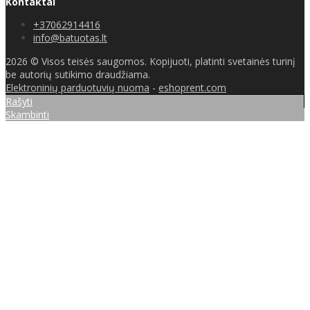
Kontaktai
+37062914416
info@batuotas.lt
2026 © Visos teisės saugomos. Kopijuoti, platinti svetainės turinį
be autorių sutikimo draudžiama.
Elektroninių parduotuvių nuoma
-
eshoprent.com
Rašyti
Skambinti