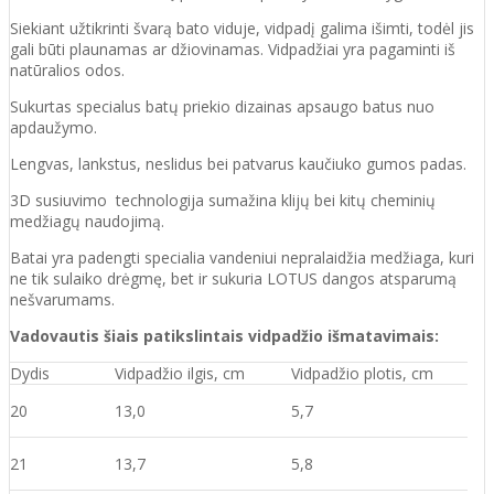
Siekiant užtikrinti švarą bato viduje, vidpadį galima išimti, todėl jis
gali būti plaunamas ar džiovinamas. Vidpadžiai yra pagaminti iš
natūralios odos.
Sukurtas specialus batų priekio dizainas apsaugo batus nuo
apdaužymo.
Lengvas, lankstus, neslidus bei patvarus kaučiuko
gumos
padas
.
3D susiuvimo technologija sumažina klijų bei kitų cheminių
medžiagų naudojimą.
Batai yra padengti specialia vandeniui nepralaidžia medžiaga, kuri
ne tik sulaiko drėgmę, bet ir sukuria LOTUS dangos atsparumą
nešvarumams.
Vadovautis šiais patikslintais vidpadžio išmatavimais:
Dydis
Vidpadžio ilgis, cm
Vidpadžio plotis, cm
20
13,0
5,7
21
13,7
5,8