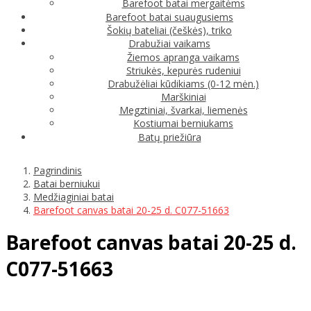
Barefoot batai mergaitėms
Barefoot batai suaugusiems
Šokių bateliai (češkės), triko
Drabužiai vaikams
Žiemos apranga vaikams
Striukės, kepurės rudeniui
Drabužėliai kūdikiams (0-12 mėn.)
Marškiniai
Megztiniai, švarkai, liemenės
Kostiumai berniukams
Batų priežiūra
Pagrindinis
Batai berniukui
Medžiaginiai batai
Barefoot canvas batai 20-25 d. C077-51663
Barefoot canvas batai 20-25 d.
C077-51663