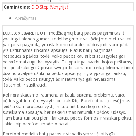
Gamintojas:
D.D.Step (Vengrija)
Aprašymas
D.D.Step
„BAREFOOT“
medžiaginių batų padas pagamintas iš
ypatingai plonos gumos, todėl bėgimo ir vaikščiojimo metu vaikai
gali jausti pagrindą, yra išlaikomi natūralūs pėdos judesiai ir pėdai
yra užtikrinama tinkama apsauga. Platus batų pagrindas
nespaudžia pėdos, todėl vaiko pėdos kaulai bei sausgyslės gali
nevaržomai augti bei vystytis. Tai ypatingai svarbu kojos pirštams,
nes jie atsakingi už pusiausvyrą ir tinkamą motoriką. Minimalistinio
dizaino avalynė užtikrina pėdos apsaugą ir yra ypatingai lanksti,
todėl vaiko pėdos sausgyslės ir raumenys gali nevaržomai
išsitempti ir susitraukti.
Kol nėra skausmo, raumenų ar kaulų sistemų problemų, vaikų
pėdos gali ir turėtų vystytis be trukdžių. Barefoot batų dėvėjimas
leidžia šiam procesui vykti, imituojant basų kojų efektą:
suteikiama apsauga, bet nekeičiamas natūralus pėdos judesys.
Tam batai turi būti ploni, lankstūs, pėdos formos ir visiškai plokšti,
tokie kaip barefoot modelio batai.
Barefoot modelio batų padas ir vidpadis yra visiškai lygūs.